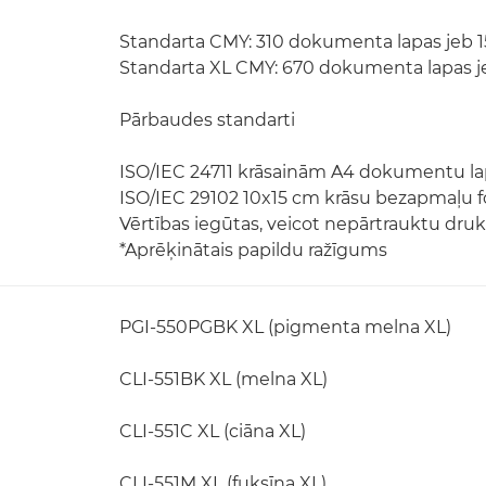
Standarta CMY: 310 dokumenta lapas jeb 15
Standarta XL CMY: 670 dokumenta lapas jeb
Pārbaudes standarti
ISO/IEC 24711 krāsainām A4 dokumentu l
ISO/IEC 29102 10x15 cm krāsu bezapmaļu f
Vērtības iegūtas, veicot nepārtrauktu dru
*Aprēķinātais papildu ražīgums
PGI-550PGBK XL (pigmenta melna XL)
CLI-551BK XL (melna XL)
CLI-551C XL (ciāna XL)
CLI-551M XL (fuksīna XL)