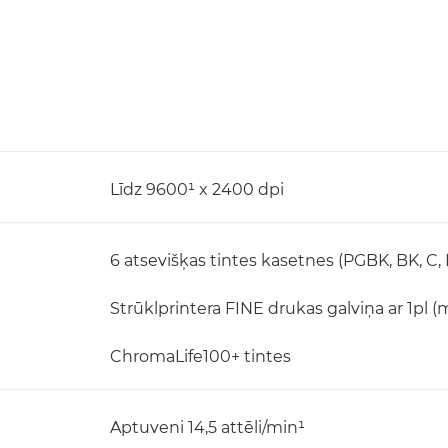
Līdz 9600¹ x 2400 dpi
6 atsevišķas tintes kasetnes (PGBK, BK, C, 
Strūklprintera FINE drukas galviņa ar 1pl (
ChromaLife100+ tintes
Aptuveni 14,5 attēli/min¹