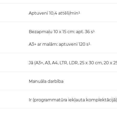
Aptuveni 10,4 attēli/min¹
Bezapmaļu 10 x 15 cm: apt. 36 s¹
A3+ ar malām: aptuveni 120 s¹
Jā (A3+, A3, A4, LTR, LDR, 25 x 30 cm, 20 x 2
Manuāla darbība
Ir (programmatūra iekļauta komplektācijā)