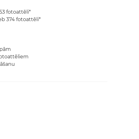
3 fotoattēli*
 374 fotoattēli*
apām
otoattēliem
kāšanu