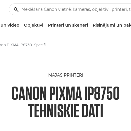
un video
Objektīvi
Printeri un skeneri
Risinājumi un pa
Canon PIXMA iP8750 -Specifikācijas - Fotoattēlu strūklprinteri
MĀJAS PRINTERI
CANON PIXMA IP8750
TEHNISKIE DATI