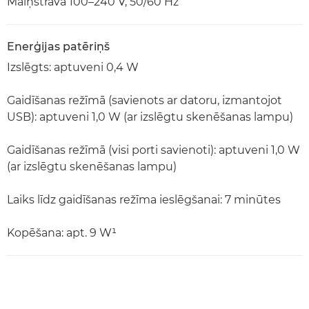
Maiņstrāva 100–240 V, 50/60 Hz
Enerģijas patēriņš
Izslēgts: aptuveni 0,4 W
Gaidīšanas režīmā (savienots ar datoru, izmantojot
USB): aptuveni 1,0 W (ar izslēgtu skenēšanas lampu)
Gaidīšanas režīmā (visi porti savienoti): aptuveni 1,0 W
(ar izslēgtu skenēšanas lampu)
Laiks līdz gaidīšanas režīma ieslēgšanai: 7 minūtes
Kopēšana: apt. 9 W¹