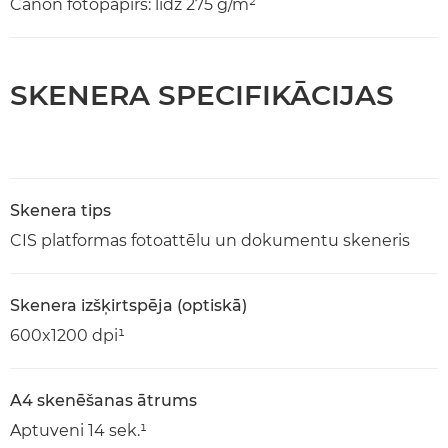
Canon fotopapīrs: līdz 275 g/m²
SKENERA SPECIFIKĀCIJAS
Skenera tips
CIS platformas fotoattēlu un dokumentu skeneris
Skenera izšķirtspēja (optiskā)
600x1200 dpi¹
A4 skenēšanas ātrums
Aptuveni 14 sek.¹