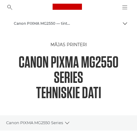
Canon Logo, back to ho
Canon PIXMA MG2550 — tintes fotoprinteri
Pārsl
Canon
MĀJAS PRINTERI
Canon printeri
CANON PIXMA MG2550
SERIES
TEHNISKIE DATI
Canon PIXMA MG2550 Series
Toggle breadcrumbs