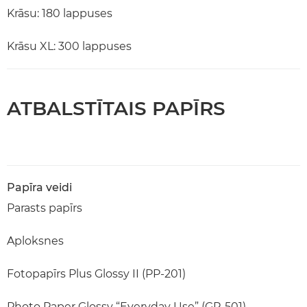
Krāsu: 180 lappuses
Krāsu XL: 300 lappuses
ATBALSTĪTAIS PAPĪRS
Papīra veidi
Parasts papīrs
Aploksnes
Fotopapīrs Plus Glossy II (PP-201)
Photo Paper Glossy “Everyday Use” (GP-501)