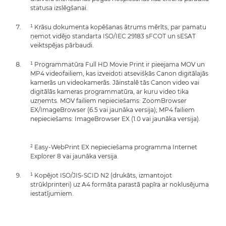
statusa izslēgšanai.
¹ Krāsu dokumenta kopēšanas ātrums mērīts, par pamatu
ņemot vidējo standarta ISO/IEC 29183 sFCOT un sESAT
veiktspējas pārbaudi.
¹ Programmatūra Full HD Movie Print ir pieejama MOV un
MP4 videofailiem, kas izveidoti atsevišķās Canon digitālajās
kamerās un videokamerās. Jāinstalē tās Canon video vai
digitālās kameras programmatūra, ar kuru video tika
uzņemts. MOV failiem nepieciešams: ZoomBrowser
EX/ImageBrowser (6.5 vai jaunāka versija); MP4 failiem
nepieciešams: ImageBrowser EX (1.0 vai jaunāka versija).
² Easy-WebPrint EX nepieciešama programma Internet
Explorer 8 vai jaunāka versija.
¹ Kopējot ISO/JIS-SCID N2 (drukāts, izmantojot
strūklprinteri) uz A4 formāta parastā papīra ar noklusējuma
iestatījumiem.