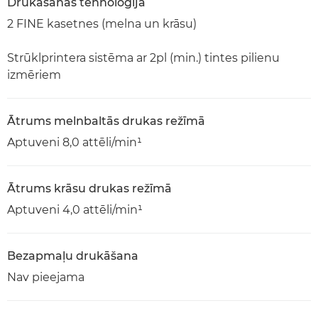
Drukāšanas tehnoloģija
2 FINE kasetnes (melna un krāsu)
Strūklprintera sistēma ar 2pl (min.) tintes pilienu
izmēriem
Ātrums melnbaltās drukas režīmā
Aptuveni 8,0 attēli/min¹
Ātrums krāsu drukas režīmā
Aptuveni 4,0 attēli/min¹
Bezapmaļu drukāšana
Nav pieejama