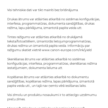
Visi tehniskie dati var tikt mainīti bez brīdinājuma.
Drukas ātrums var atšķirties atkarībā no sistēmas konfigurācijas,
interfeisa, programmatūras, dokumenta sarežģītības, drukas
režīma, lapu pārklājuma, izmantotā papīra veida utt.
Tintes ražīgums var atšķirties atkarībā no drukājamā
teksta/fotoattēliem, izmantotās lietojumprogrammatūras,
drukas režīma un izmantotā papīra veida. Informāciju par
ražīgumu skatiet vietnē www.canon-europe.com/ink/yield
Skenēšanas ātrums var atšķirties atkarībā no sistēmas
konfigurācijas, interfeisa, programmatūras, skenēšanas režīma
iestatījumiem, dokumenta lieluma utt.
Kopēšanas ātrums var atšķirties atkarībā no dokumentu
sarežģītības, kopēšanas režīma, lapas pārklājuma, izmantotā
papīra veida utt., un tajā nav ņemts vērā iesilšanas laiks.
Visi zīmolu un produktu nosaukumi ir to attiecīgo uzņēmumu
preču zīmes.