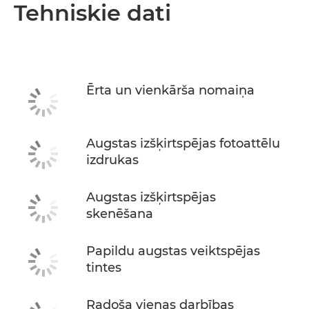
Pārskats
Tehniskie dati
Tehniskie dati
Atbalsts
Ērta un vienkārša nomaiņa
PĒRCIET TINTI
Augstas izšķirtspējas fotoattēlu
izdrukas
Augstas izšķirtspējas
skenēšana
Papildu augstas veiktspējas
tintes
Radoša vienas darbības