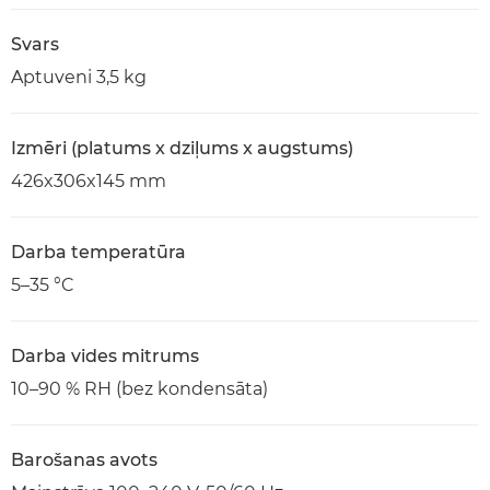
Svars
Aptuveni 3,5 kg
Izmēri (platums x dziļums x augstums)
426x306x145 mm
Darba temperatūra
5–35 °C
Darba vides mitrums
10–90 % RH (bez kondensāta)
Barošanas avots