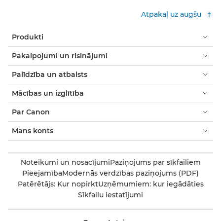
Atpakaļ uz augšu
Produkti
Pakalpojumi un risinājumi
Palīdzība un atbalsts
Mācības un izglītība
Par Canon
Mans konts
Noteikumi un nosacījumi
Paziņojums par sīkfailiem
Pieejamība
Modernās verdzības paziņojums (PDF)
Patērētājs: Kur nopirkt
Uzņēmumiem: kur iegādāties
Sīkfailu iestatījumi