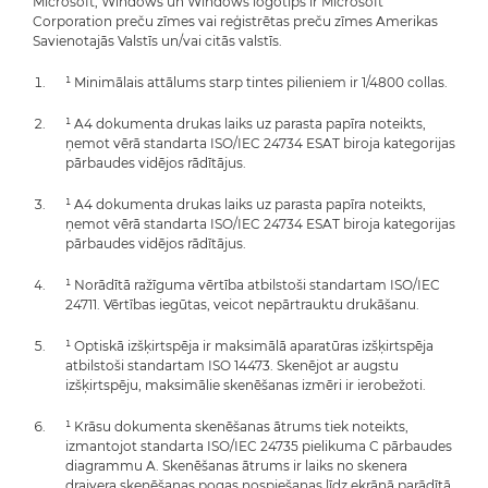
Microsoft, Windows un Windows logotips ir Microsoft
Corporation preču zīmes vai reģistrētas preču zīmes Amerikas
Savienotajās Valstīs un/vai citās valstīs.
¹ Minimālais attālums starp tintes pilieniem ir 1/4800 collas.
¹ A4 dokumenta drukas laiks uz parasta papīra noteikts,
ņemot vērā standarta ISO/IEC 24734 ESAT biroja kategorijas
pārbaudes vidējos rādītājus.
¹ A4 dokumenta drukas laiks uz parasta papīra noteikts,
ņemot vērā standarta ISO/IEC 24734 ESAT biroja kategorijas
pārbaudes vidējos rādītājus.
¹ Norādītā ražīguma vērtība atbilstoši standartam ISO/IEC
24711. Vērtības iegūtas, veicot nepārtrauktu drukāšanu.
¹ Optiskā izšķirtspēja ir maksimālā aparatūras izšķirtspēja
atbilstoši standartam ISO 14473. Skenējot ar augstu
izšķirtspēju, maksimālie skenēšanas izmēri ir ierobežoti.
¹ Krāsu dokumenta skenēšanas ātrums tiek noteikts,
izmantojot standarta ISO/IEC 24735 pielikuma C pārbaudes
diagrammu A. Skenēšanas ātrums ir laiks no skenera
draivera skenēšanas pogas nospiešanas līdz ekrānā parādītā