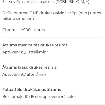
5 atsevišķas tintes kasetnes (PGBK, BK, C, M, Y)
Strūklprintera FINE drukas galviņa ar 2pl (min.) tintes
pilienu izmēriem
ChromaLife100+ tintes
Ātrums melnbaltās drukas režīmā
Aptuveni 15,0 attēli/min²
Ātrums krāsu drukas režīmā
Aptuveni 9,7 attēli/min²
Fotoattēlu drukāšanas ātrums
Bezapmaļu 10x15 cm: aptuveni 44 sek.¹