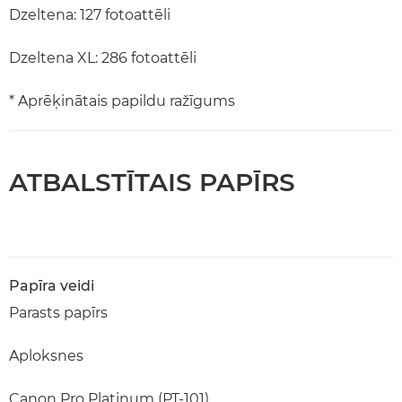
Dzeltena: 127 fotoattēli
Dzeltena XL: 286 fotoattēli
* Aprēķinātais papildu ražīgums
ATBALSTĪTAIS PAPĪRS
Papīra veidi
Parasts papīrs
Aploksnes
Canon Pro Platinum (PT-101)