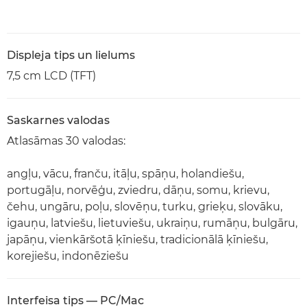
Displeja tips un lielums
7,5 cm LCD (TFT)
Saskarnes valodas
Atlasāmas 30 valodas:
angļu, vācu, franču, itāļu, spāņu, holandiešu,
portugāļu, norvēģu, zviedru, dāņu, somu, krievu,
čehu, ungāru, poļu, slovēņu, turku, grieķu, slovāku,
igauņu, latviešu, lietuviešu, ukraiņu, rumāņu, bulgāru,
japāņu, vienkāršotā ķīniešu, tradicionālā ķīniešu,
korejiešu, indonēziešu
Interfeisa tips — PC/Mac