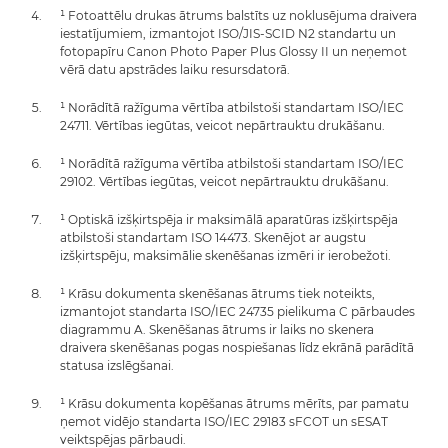
¹ Fotoattēlu drukas ātrums balstīts uz noklusējuma draivera
iestatījumiem, izmantojot ISO/JIS-SCID N2 standartu un
fotopapīru Canon Photo Paper Plus Glossy II un neņemot
vērā datu apstrādes laiku resursdatorā.
¹ Norādītā ražīguma vērtība atbilstoši standartam ISO/IEC
24711. Vērtības iegūtas, veicot nepārtrauktu drukāšanu.
¹ Norādītā ražīguma vērtība atbilstoši standartam ISO/IEC
29102. Vērtības iegūtas, veicot nepārtrauktu drukāšanu.
¹ Optiskā izšķirtspēja ir maksimālā aparatūras izšķirtspēja
atbilstoši standartam ISO 14473. Skenējot ar augstu
izšķirtspēju, maksimālie skenēšanas izmēri ir ierobežoti.
¹ Krāsu dokumenta skenēšanas ātrums tiek noteikts,
izmantojot standarta ISO/IEC 24735 pielikuma C pārbaudes
diagrammu A. Skenēšanas ātrums ir laiks no skenera
draivera skenēšanas pogas nospiešanas līdz ekrānā parādītā
statusa izslēgšanai.
¹ Krāsu dokumenta kopēšanas ātrums mērīts, par pamatu
ņemot vidējo standarta ISO/IEC 29183 sFCOT un sESAT
veiktspējas pārbaudi.