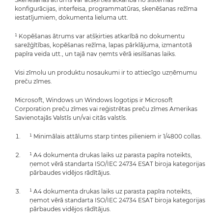
konfigurācijas, interfeisa, programmatūras, skenēšanas režīma
iestatījumiem, dokumenta lieluma utt.
¹ Kopēšanas ātrums var atšķirties atkarībā no dokumentu
sarežģītības, kopēšanas režīma, lapas pārklājuma, izmantotā
papīra veida utt., un tajā nav ņemts vērā iesilšanas laiks.
Visi zīmolu un produktu nosaukumi ir to attiecīgo uzņēmumu
preču zīmes.
Microsoft, Windows un Windows logotips ir Microsoft
Corporation preču zīmes vai reģistrētas preču zīmes Amerikas
Savienotajās Valstīs un/vai citās valstīs.
¹ Minimālais attālums starp tintes pilieniem ir 1/4800 collas.
¹ A4 dokumenta drukas laiks uz parasta papīra noteikts,
ņemot vērā standarta ISO/IEC 24734 ESAT biroja kategorijas
pārbaudes vidējos rādītājus.
¹ A4 dokumenta drukas laiks uz parasta papīra noteikts,
ņemot vērā standarta ISO/IEC 24734 ESAT biroja kategorijas
pārbaudes vidējos rādītājus.