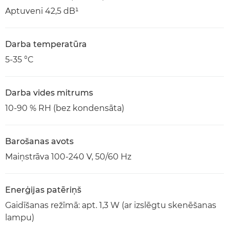
Aptuveni 42,5 dB¹
Darba temperatūra
5-35 °C
Darba vides mitrums
10-90 % RH (bez kondensāta)
Barošanas avots
Maiņstrāva 100-240 V, 50/60 Hz
Enerģijas patēriņš
Gaidīšanas režīmā: apt. 1,3 W (ar izslēgtu skenēšanas
lampu)