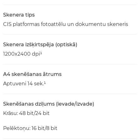
Skenera tips
CIS platformas fotoattēlu un dokumentu skeneris
Skenera izšķirtspēja (optiskā)
1200x2400 dpi¹
A4 skenēšanas ātrums
Aptuveni 14 sek.¹
Skenēšanas dziļums (ievade/izvade)
Krāsu: 48 bit/24 bit
Pelēktoņu: 16 bit/8 bit