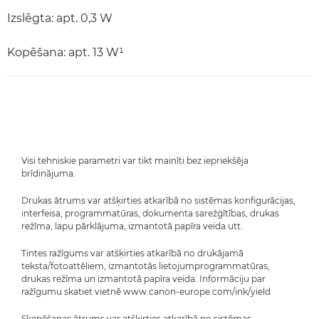
Izslēgta: apt. 0,3 W
Kopēšana: apt. 13 W¹
Visi tehniskie parametri var tikt mainīti bez iepriekšēja
brīdinājuma.
Drukas ātrums var atšķirties atkarībā no sistēmas konfigurācijas,
interfeisa, programmatūras, dokumenta sarežģītības, drukas
režīma, lapu pārklājuma, izmantotā papīra veida utt.
Tintes ražīgums var atšķirties atkarībā no drukājamā
teksta/fotoattēliem, izmantotās lietojumprogrammatūras,
drukas režīma un izmantotā papīra veida. Informāciju par
ražīgumu skatiet vietnē www.canon-europe.com/ink/yield
Skenēšanas ātrums var atšķirties atkarībā no sistēmas