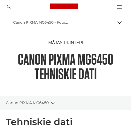
Canon Logo, back to ho
Canon PIXMA MG6450 - Fotoattēlu strūklprinteri
Pārsl
Canon
MĀJAS PRINTERI
Canon printeri
CANON PIXMA MG6450
TEHNISKIE DATI
Canon PIXMA MG6450
Toggle breadcrumbs
Pārskats
Tehniskie dati