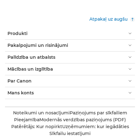
Atpakaļ uz augšu
Produkti
Pakalpojumi un risinājumi
Palīdzība un atbalsts
Mācības un izglītība
Par Canon
Mans konts
Noteikumi un nosacījumi
Paziņojums par sīkfailiem
Pieejamība
Modernās verdzības paziņojums (PDF)
Patērētājs: Kur nopirkt
Uzņēmumiem: kur iegādāties
Sīkfailu iestatījumi