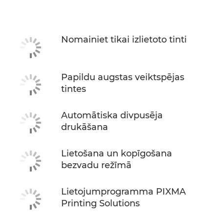
Tehniskie dati
Atbalsts
Nomainiet tikai izlietoto tinti
PĒRCIET TINTI
Papildu augstas veiktspējas
tintes
Automātiska divpusēja
drukāšana
Lietošana un kopīgošana
bezvadu režīmā
Lietojumprogramma PIXMA
Printing Solutions