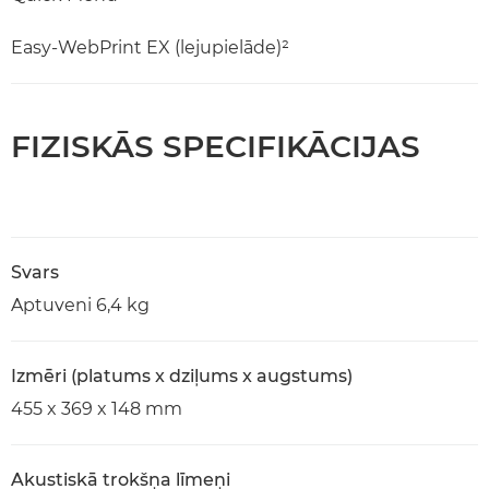
Easy-WebPrint EX (lejupielāde)²
FIZISKĀS SPECIFIKĀCIJAS
Svars
Aptuveni 6,4 kg
Izmēri (platums x dziļums x augstums)
455 x 369 x 148 mm
Akustiskā trokšņa līmeņi