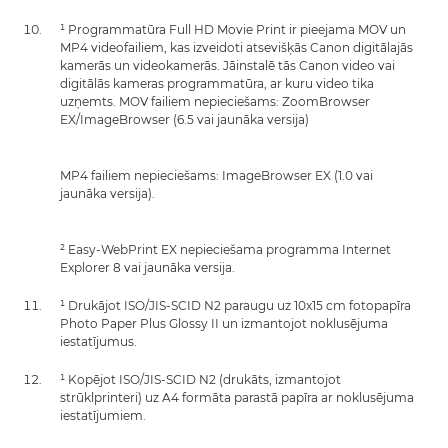
¹ Programmatūra Full HD Movie Print ir pieejama MOV un
MP4 videofailiem, kas izveidoti atsevišķās Canon digitālajās
kamerās un videokamerās. Jāinstalē tās Canon video vai
digitālās kameras programmatūra, ar kuru video tika
uzņemts. MOV failiem nepieciešams: ZoomBrowser
EX/ImageBrowser (6.5 vai jaunāka versija)
MP4 failiem nepieciešams: ImageBrowser EX (1.0 vai
jaunāka versija).
² Easy-WebPrint EX nepieciešama programma Internet
Explorer 8 vai jaunāka versija.
¹ Drukājot ISO/JIS-SCID N2 paraugu uz 10x15 cm fotopapīra
Photo Paper Plus Glossy II un izmantojot noklusējuma
iestatījumus.
¹ Kopējot ISO/JIS-SCID N2 (drukāts, izmantojot
strūklprinteri) uz A4 formāta parastā papīra ar noklusējuma
iestatījumiem.