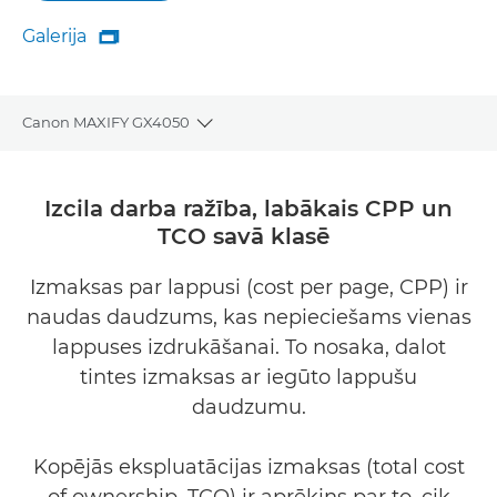
Galerija

Galerija
Canon MAXIFY GX4050
Toggle breadcrumbs
Pārskats
Izcila darba ražība, labākais CPP un
3
TCO savā klasē
Tehniskie dati
Izmaksas par lappusi (cost per page, CPP) ir
Atbalsts
naudas daudzums, kas nepieciešams vienas
PĒRCIET TINTI
lappuses izdrukāšanai. To nosaka, dalot
tintes izmaksas ar iegūto lappušu
daudzumu.
Kopējās ekspluatācijas izmaksas (total cost