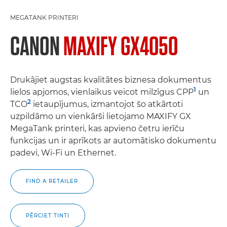
MEGATANK PRINTERI
CANON
MAXIFY GX4050
Drukājiet augstas kvalitātes biznesa dokumentus
1
lielos apjomos, vienlaikus veicot milzīgus CPP
un
2
TCO
ietaupījumus, izmantojot šo atkārtoti
uzpildāmo un vienkārši lietojamo MAXIFY GX
MegaTank printeri, kas apvieno četru ierīču
funkcijas un ir aprīkots ar automātisko dokumentu
padevi, Wi-Fi un Ethernet.
FIND A RETAILER
PĒRCIET TINTI