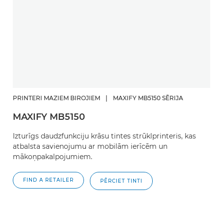
PRINTERI MAZIEM BIROJIEM
|
MAXIFY MB5150 SĒRIJA
MAXIFY MB5150
Izturīgs daudzfunkciju krāsu tintes strūklprinteris, kas
atbalsta savienojumu ar mobilām ierīcēm un
mākoņpakalpojumiem.
FIND A RETAILER
PĒRCIET TINTI