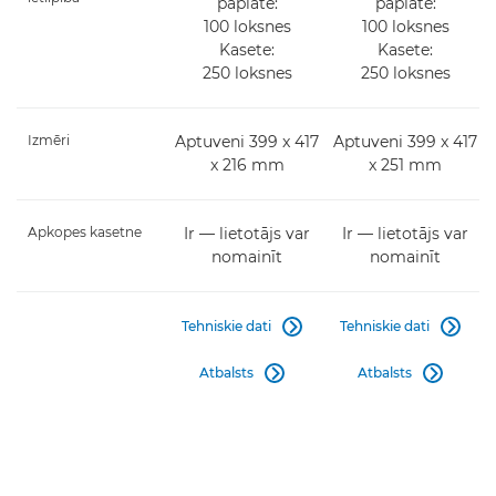
paplāte:
paplāte:
100 loksnes
100 loksnes
Kasete:
Kasete:
250 loksnes
250 loksnes
Izmēri
Aptuveni 399 x 417
Aptuveni 399 x 417
x 216 mm
x 251 mm
Apkopes kasetne
Ir — lietotājs var
Ir — lietotājs var
nomainīt
nomainīt
Tehniskie dati
Tehniskie dati


Atbalsts
Atbalsts

