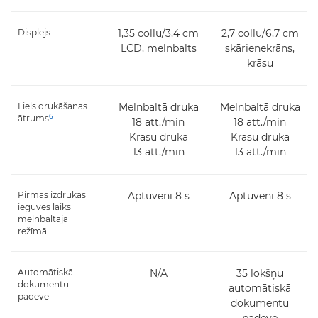
Displejs
1,35 collu/3,4 cm
2,7 collu/6,7 cm
LCD, melnbalts
skārienekrāns,
krāsu
Liels drukāšanas
Melnbaltā druka
Melnbaltā druka
6
ātrums
18 att./min
18 att./min
Krāsu druka
Krāsu druka
13 att./min
13 att./min
Pirmās izdrukas
Aptuveni 8 s
Aptuveni 8 s
ieguves laiks
melnbaltajā
režīmā
Automātiskā
N/A
35 lokšņu
dokumentu
automātiskā
padeve
dokumentu