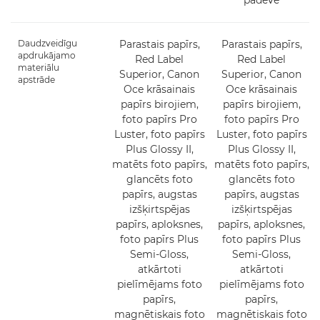
padeve
Daudzveidīgu
Parastais papīrs,
Parastais papīrs,
apdrukājamo
Red Label
Red Label
materiālu
Superior, Canon
Superior, Canon
apstrāde
Oce krāsainais
Oce krāsainais
papīrs birojiem,
papīrs birojiem,
foto papīrs Pro
foto papīrs Pro
Luster, foto papīrs
Luster, foto papīrs
Plus Glossy II,
Plus Glossy II,
matēts foto papīrs,
matēts foto papīrs,
glancēts foto
glancēts foto
papīrs, augstas
papīrs, augstas
izšķirtspējas
izšķirtspējas
papīrs, aploksnes,
papīrs, aploksnes,
foto papīrs Plus
foto papīrs Plus
Semi-Gloss,
Semi-Gloss,
atkārtoti
atkārtoti
pielīmējams foto
pielīmējams foto
papīrs,
papīrs,
magnētiskais foto
magnētiskais foto