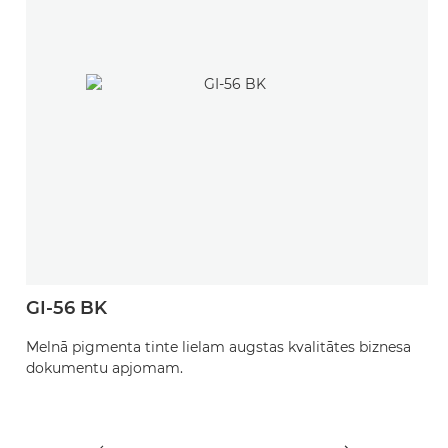
GI-56 BK
G
Melnā pigmenta tinte lielam augstas kvalitātes biznesa
C
dokumentu apjomam.
d