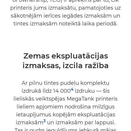
of ownership, TCO) ir aprēķins par to, cik
printeris jums izmaksātu, pamatojoties uz
sākotnējām ierīces iegādes izmaksām un
tintes izmaksām noteiktā laika periodā.
Zemas ekspluatācijas
izmaksas, izcila ražība
Ar pilnu tintes pudeļu komplektu
4
izdrukā līdz 14 000
izdruku — šis
lieliskās veiktspējas MegaTank printeris
lieliem apjomiem nodrošina milzīgus
ietaupījumus kopējām ekspluatācijas
3
izmaksām
un izmaksām par lappusi.
Tas ir gudrs ieguldījums jebkurā mājas