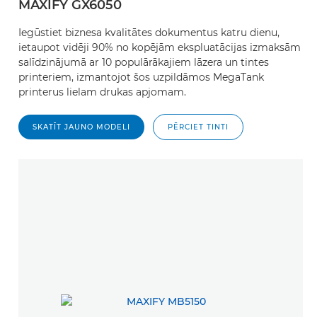
MAXIFY GX6050
Iegūstiet biznesa kvalitātes dokumentus katru dienu,
ietaupot vidēji 90% no kopējām ekspluatācijas izmaksām
salīdzinājumā ar 10 populārākajiem lāzera un tintes
printeriem, izmantojot šos uzpildāmos MegaTank
printerus lielam drukas apjomam.
SKATĪT JAUNO MODELI
PĒRCIET TINTI