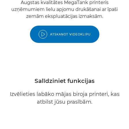
Augstas kvalitātes MegaTank printeris
uzņēmumiem lielu apjomu drukāšanai ar īpaši
zemām ekspluatācijas izmaksām.
ATSKAŅOT VIDEOKLIPU
Salīdziniet funkcijas
Izvēlieties labāko mājas biroja printeri, kas
atbilst jūsu prasībām.