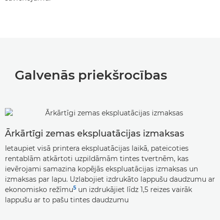
Galvenās priekšrocības
Ārkārtīgi zemas ekspluatācijas izmaksas
Ietaupiet visā printera ekspluatācijas laikā, pateicoties
rentablām atkārtoti uzpildāmām tintes tvertnēm, kas
ievērojami samazina kopējās ekspluatācijas izmaksas un
izmaksas par lapu. Uzlabojiet izdrukāto lappušu daudzumu ar
5
ekonomisko režīmu
un izdrukājiet līdz 1,5 reizes vairāk
lappušu ar to pašu tintes daudzumu