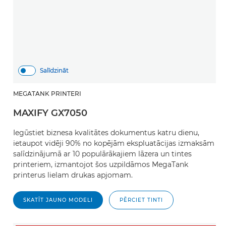
Salīdzināt
MEGATANK PRINTERI
MAXIFY GX7050
Iegūstiet biznesa kvalitātes dokumentus katru dienu,
ietaupot vidēji 90% no kopējām ekspluatācijas izmaksām
salīdzinājumā ar 10 populārākajiem lāzera un tintes
printeriem, izmantojot šos uzpildāmos MegaTank
printerus lielam drukas apjomam.
SKATĪT JAUNO MODELI
PĒRCIET TINTI