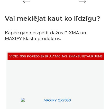
Vai meklējat kaut ko līdzīgu?
Kāpēc gan neizpētīt dažus PIXMA un
MAXIFY klāsta produktus.
VIDĒJI 90% KOPĒJO EKSPLUATĀCIJAS IZMAKSU IETAUPĪJUMS