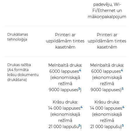
padevēju, Wi-
Fi/Ethernet un
mākoņpakalpojumi
Drukāšanas
Printeri ar
Printeri ar
tehnoloģija
uzpildāmām tintes
uzpildāmām tintes
kasetnēm
kasetnēm
Drukas ražība
Melnbaltā druka:
Melnbaltā druka:
(A4 formāta
4
4
6000 lappuses
6000 lappuses
krāsu dokumentu
(ekonomiskajā
(ekonomiskajā
drukāšana)
režīmā
režīmā
5
5
9000 lappuses
)
9000 lappuses)
Krāsu druka:
Krāsu druka:
4
4
14 000 lappuses
14 000 lappuses
(ekonomiskajā
(ekonomiskajā
režīmā
režīmā
5
5
21 000 lappušu
)
21 000 lappušu)