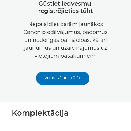
Gūstiet iedvesmu,
reģistrējieties tūlīt
Nepalaidiet garām jaunākos
Canon piedāvājumus, padomus
un noderīgas pamācības, kā arī
jaunumus un uzaicinājumus uz
vietējiem pasākumiem.
REĢISTRĒTIES TŪLĪT
Komplektācija