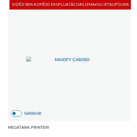
VIDĒJI 90% KOPĒJO EKSPLUATĀCIJAS IZMAKSU IETAUPĪJUMS
Salīdzināt
MEGATANK PRINTERI