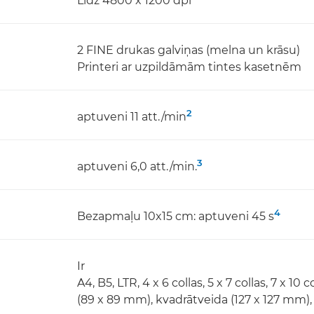
Līdz 4800 x 1200 dpi
2 FINE drukas galviņas (melna un krāsu)
Printeri ar uzpildāmām tintes kasetnēm
2
aptuveni 11 att./min
3
aptuveni 6,0 att./min.
4
Bezapmaļu 10x15 cm: aptuveni 45 s
Ir
A4, B5, LTR, 4 x 6 collas, 5 x 7 collas, 7 x 10 
(89 x 89 mm), kvadrātveida (127 x 127 mm),