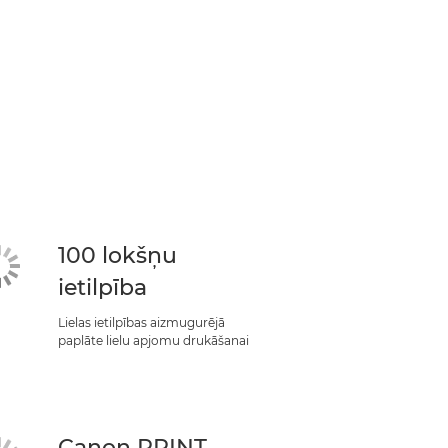
100 lokšņu
ietilpība
Lielas ietilpības aizmugurējā
paplāte lielu apjomu drukāšanai
Canon PRINT