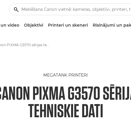
un video
Objektīvi
Printeri un skeneri
Risinājumi un pa
Canon PIXMA G3570 sērijas tehniskie dati
MEGATANK PRINTERI
CANON PIXMA G3570 SĒRIJ
TEHNISKIE DATI