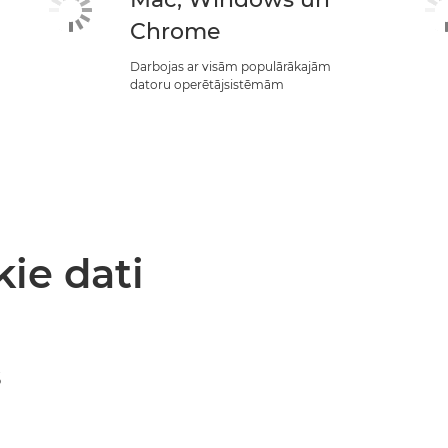
Chrome
Darbojas ar visām populārākajām
datoru operētājsistēmām
kie dati
s