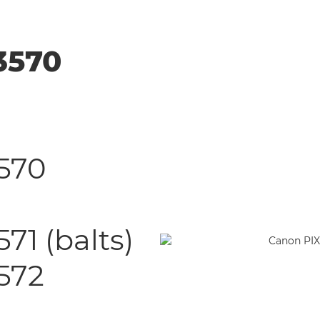
3570
570
1 (balts)
572