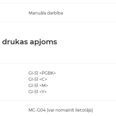
Manuāla darbība
un drukas apjoms
GI-51 <PGBK>
GI-51 <C>
GI-51 <M>
GI-51 <Y>
MC-G04 (var nomainīt lietotājs)