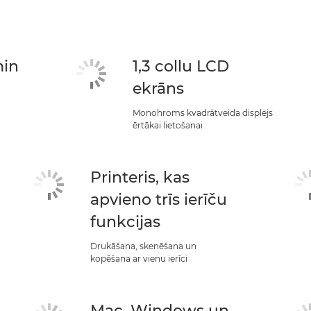
min
1,3 collu LCD
ekrāns
Monohroms kvadrātveida displejs
ērtākai lietošanai
Printeris, kas
apvieno trīs ierīču
funkcijas
Drukāšana, skenēšana un
kopēšana ar vienu ierīci
Mac, Windows un