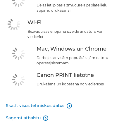
Lielas ietilpības aizmugurējā paplāte lielu
apjomu drukāšanai
Wi-Fi
Bezvadu savienojuma izveide ar datoru vai
viedierīci
Mac, Windows un Chrome
Darbojas ar visām populārākajām datoru
operētājsistēmām
Canon PRINT lietotne
Drukāšana un kopēšana no viedierīces
Skatīt visus tehniskos datus

Saņemt atbalstu
