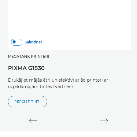
Salīdzināt
MEGATANK PRINTERI
M
PIXMA G1530
P
Drukājiet mājās ātri un efektīvi ar šo printeri ar
Dr
uzpildāmajām tintes tvertnēm
ka
u
PĒRCIET TINTI