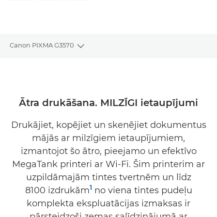
Canon PIXMA G3570
Toggle breadcrumbs
Pārskats
Tehniskie dati
Ātra drukāšana. MILZĪGI ietaupījumi
Atbalsts
Drukājiet, kopējiet un skenējiet dokumentus
mājās ar milzīgiem ietaupījumiem,
PĒRCIET TINTI
izmantojot šo ātro, pieejamo un efektīvo
MegaTank printeri ar Wi-Fi. Šim printerim ar
uzpildāmajām tintes tvertnēm un līdz
1
8100 izdrukām
no viena tintes pudeļu
komplekta ekspluatācijas izmaksas ir
pārsteidzoši zemas salīdzinājumā ar