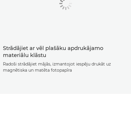
Strādājiet ar vēl plašāku apdrukājamo
materiālu klāstu
Radoši strādājiet mājās, izmantojot iespēju drukāt uz
magnētiska un matēta fotopapīra