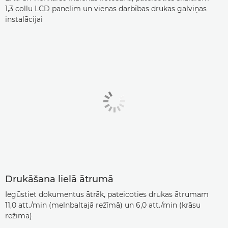
1,3 collu LCD panelim un vienas darbības drukas galviņas
instalācijai
Drukāšana lielā ātrumā
Iegūstiet dokumentus ātrāk, pateicoties drukas ātrumam
11,0 att./min (melnbaltajā režīmā) un 6,0 att./min (krāsu
režīmā)