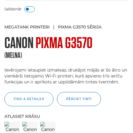
Salīdzināt
MEGATANK PRINTERI
|
PIXMA G3570 SĒRIJA
CANON
PIXMA G3570
(MELNA)
Ievērojami ietaupiet izmaksas, drukājot mājās ar šo ātro un
vienkārši lietojamo Wi-Fi printeri, kurš apvieno trīs ierīču
funkcijas un ir aprīkots ar uzpildāmām tintes tvertnēm.
FIND A RETAILER
PĒRCIET TINTI
ATLASIET KRĀSU