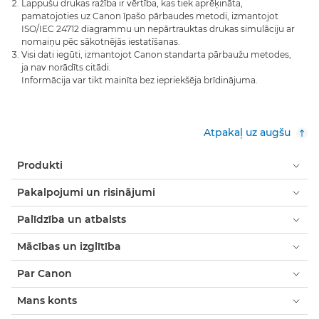
Lappušu drukas ražība ir vērtība, kas tiek aprēķināta,
pamatojoties uz Canon īpašo pārbaudes metodi, izmantojot
ISO/IEC 24712 diagrammu un nepārtrauktas drukas simulāciju ar
nomaiņu pēc sākotnējās iestatīšanas.
Visi dati iegūti, izmantojot Canon standarta pārbaužu metodes,
ja nav norādīts citādi.
Informācija var tikt mainīta bez iepriekšēja brīdinājuma.
Atpakaļ uz augšu
Produkti
Pakalpojumi un risinājumi
Palīdzība un atbalsts
Mācības un izglītība
Par Canon
Mans konts