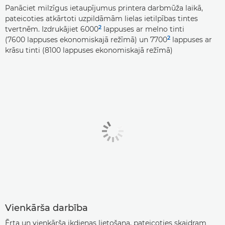
Panāciet milzīgus ietaupījumus printera darbmūža laikā,
pateicoties atkārtoti uzpildāmām lielas ietilpības tintes
2
tvertnēm. Izdrukājiet 6000
lappuses ar melno tinti
2
(7600 lappuses ekonomiskajā režīmā) un 7700
lappuses ar
krāsu tinti (8100 lappuses ekonomiskajā režīmā)
Vienkārša darbība
Ērta un vienkārša ikdienas lietošana, pateicoties skaidram