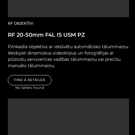
RF OBJEKTĪVI
RF 20-50mm F4L IS USM PZ
Pilnkadra objektīvs ar iebūvētu automātisko tālummaiņu.
Veidojiet dinamiskus videoklipus un fotogrāfijas ar
plūstošu servoierīces vadības tālummaiņu vai precīzu
manuālo tālummaiņu.
FIND A RETAILER
No Sellers Found