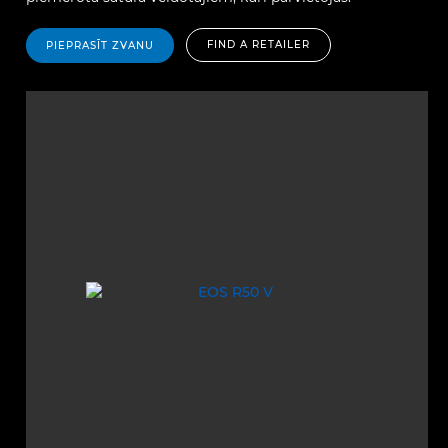
FIND A RETAILER
PIEPRASĪT ZVANU