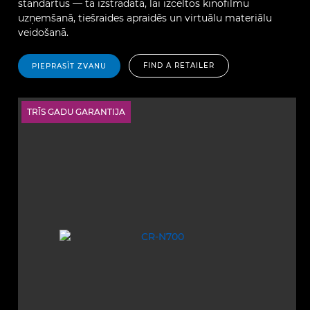
standartus — tā izstrādāta, lai izceltos kinofilmu
uzņemšanā, tiešraides apraidēs un virtuālu materiālu
veidošanā.
FIND A RETAILER
PIEPRASĪT ZVANU
TRĪS GADU GARANTIJA