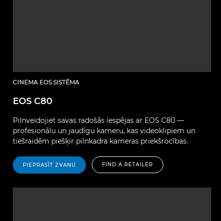
CINEMA EOS SISTĒMA
EOS C80
Pilnveidojiet savas radošās iespējas ar EOS C80 —
profesionālu un jaudīgu kameru, kas videoklipiem un
tiešraidēm piešķir pilnkadra kameras priekšrocības.
FIND A RETAILER
PIEPRASĪT ZVANU