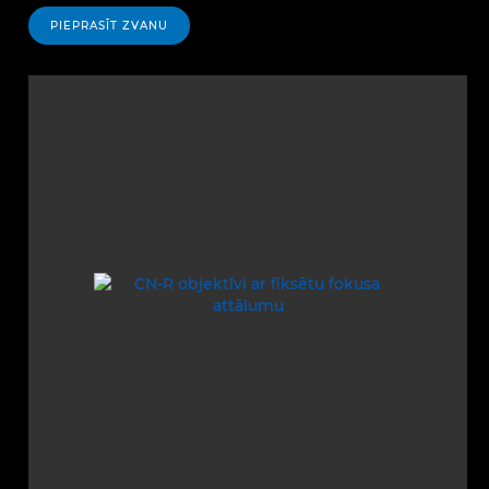
PIEPRASĪT ZVANU