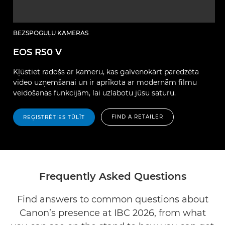
BEZSPOGUĻU KAMERAS
EOS R50 V
Kļūstiet radošs ar kameru, kas galvenokārt paredzēta
video uzņemšanai un ir aprīkota ar modernām filmu
veidošanas funkcijām, lai uzlabotu jūsu saturu.
FIND A RETAILER
REĢISTRĒTIES TŪLĪT
Frequently Asked Questions
Find answers to common questions about
Canon’s presence at IBC 2026, from what