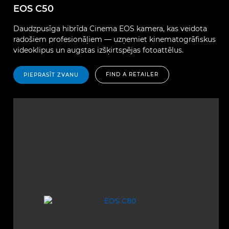
EOS C50
Daudzpusīga hibrīda Cinema EOS kamera, kas veidota
radošiem profesionāļiem — uzņemiet kinematogrāfiskus
videoklipus un augstas izšķirtspējas fotoattēlus.
FIND A RETAILER
PIEPRASĪT ZVANU