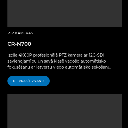
PTZ KAMERAS
CR-N700
Izcila 4K60P profesionālā PTZ kamera ar 12G-SDI
savienojamību un savā klasē vadošo automātisko
fokusēšanu ar ietvertu viedo automātisko sekošanu.
PIEPRASĪT ZVANU