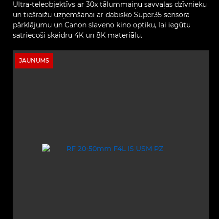
Ultra‑teleobjektīvs ar 30x tālummaiņu savvaļas dzīvnieku
un tiešraižu uzņemšanai ar dabisko Super35 sensora
pārklājumu un Canon slaveno kino optiku, lai iegūtu
satriecoši skaidru 4K un 8K materiālu.
JAUNUMS