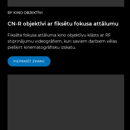
RF KINO OBJEKTĪVI
CN-R objektīvi ar fiksētu fokusa attālumu
Fiksēta fokusa attāluma kino objektīvu klāsts ar RF
stiprinājumu videogrāfiem, kuri saviem darbiem vēlas
piešķirt kinematogrāfisku izskatu.
PIEPRASĪT ZVANU