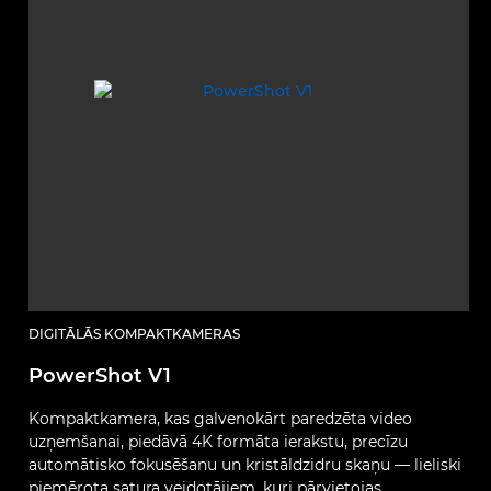
DIGITĀLĀS KOMPAKTKAMERAS
PowerShot V1
Kompaktkamera, kas galvenokārt paredzēta video
uzņemšanai, piedāvā 4K formāta ierakstu, precīzu
automātisko fokusēšanu un kristāldzidru skaņu — lieliski
piemērota satura veidotājiem, kuri pārvietojas.