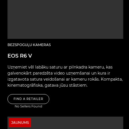
BEZSPOGUĻU KAMERAS
EOS R6 V
Uzņemiet vēl labāku saturu ar pilnkadra kameru, kas
galvenokārt paredzēta video uzņemšanai un kura ir
izgatavota satura veidošanai ar kameru rokās. Kompakta,
kinematogrāfiska, gatava jūsu stāstiem.
FIND A RETAILER
No Sellers Found
JAUNUMS