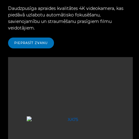
Daudzpusīga apraides kvalitātes 4K videokamera, kas
piedāvā uzlabotu automātisko fokusēšanu,
savienojamību un straumēšanu prasīgiem filmu
veidotājiem.
PIEPRASĪT ZVANU