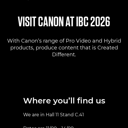
Where to find us
VISIT CANON AT IBC 2026
Products
With Canon’s range of Pro Video and Hybrid
Pro AV Solutions
products, produce content that is Created
Different.
Product Ranges
Canon Professional Services
Where you’ll find us
We are in Hall 11 Stand C.41