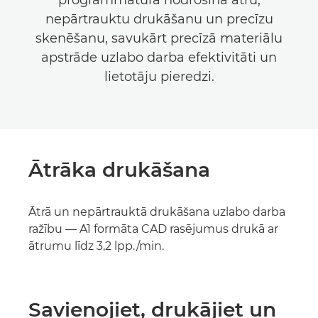
programmatūra nodrošina ātru,
nepārtrauktu drukāšanu un precīzu
skenēšanu, savukārt precīzā materiālu
apstrāde uzlabo darba efektivitāti un
lietotāju pieredzi.
Ātrāka drukāšana
Ātrā un nepārtrauktā drukāšana uzlabo darba
ražību — A1 formāta CAD rasējumus drukā ar
ātrumu līdz 3,2 lpp./min.
Savienojiet, drukājiet un