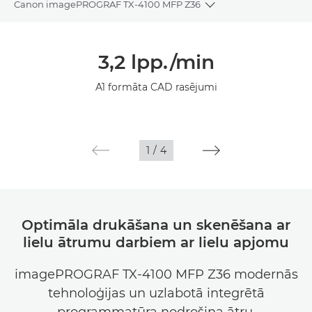
Canon imagePROGRAF TX-4100 MFP Z36
Toggle breadcrumbs
Pārskats
3,2 lpp./min
Tehniskie dati
A1 formāta CAD rasējumi
Galerija
1
/
4
Optimāla drukāšana un skenēšana ar
lielu ātrumu darbiem ar lielu apjomu
imagePROGRAF TX-4100 MFP Z36 modernās
tehnoloģijas un uzlabotā integrētā