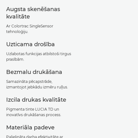
Augsta skenēšanas
kvalitāte
Ar Colortrac SingleSensor
tehnoloģiju.
Uzticama drošība
Uzlabotas funkcijas atbilstoši tirgus
prasībām.
Bezmalu drukāšana
Samazināta pēcapstrāde,
izmantojot jebkādu izmēru ruļļus.
Izcila drukas kvalitāte
Pigmenta tinte LUCIA TD un
inovatīvs drukāšanas process.
Materiāla padeve
Palielināta darba efektivitāte ar