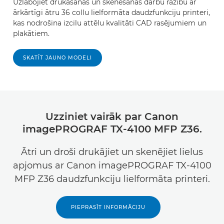
Uzlabojiet drukāšanas un skenēšanas darbu ražību ar
ārkārtīgi ātru 36 collu lielformāta daudzfunkciju printeri,
kas nodrošina izcilu attēlu kvalitāti CAD rasējumiem un
plakātiem.
SKATĪT JAUNO MODELI
Uzziniet vairāk par Canon
imagePROGRAF TX-4100 MFP Z36.
Ātri un droši drukājiet un skenējiet lielus
apjomus ar Canon imagePROGRAF TX-4100
MFP Z36 daudzfunkciju lielformāta printeri.
PIEPRASĪT INFORMĀCIJU