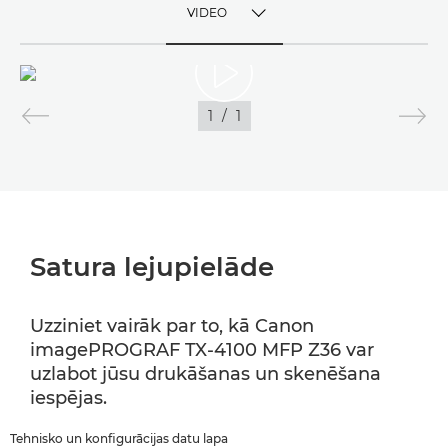
VIDEO
TOGGLE MENU
VIDEO
1
/
1
ATTĒLI
Satura lejupielāde
Uzziniet vairāk par to, kā Canon
imagePROGRAF TX-4100 MFP Z36 var
uzlabot jūsu drukāšanas un skenēšana
iespējas.
Tehnisko un konfigurācijas datu lapa