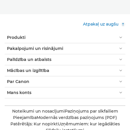
Atpakaļ uz augšu
Produkti
Pakalpojumi un risinājumi
Palīdzība un atbalsts
Mācības un izglītība
Par Canon
Mans konts
Noteikumi un nosacījumi
Paziņojums par sīkfailiem
Pieejamība
Modernās verdzības paziņojums (PDF)
Patērētājs: Kur nopirkt
Uzņēmumiem: kur iegādāties