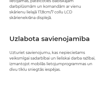
lietojamas, pateicoties dabiskajām
darbplūsmām un komandām ar vienu
skārienu lielajā 17,8cm/7 collu LCD
skārienekrāna displejā.
Uzlabota savienojamība
Uzturiet savienojumu, kas nepieciešams
veiksmīgai sadarbībai un lieliskai darba ražībai,
izmantojot mobilās lietojumprogrammas un
divu tīklu sniegtās iespējas.