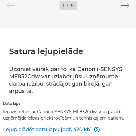
1
/
6
Satura lejupielāde
Uzziniet vairāk par to, kā Canon i-SENSYS
MF832Cdw var uzlabot jūsu uzņēmuma
darba ražību, strādājot gan birojā, gan
ārpus tā.
Datu lapa
Iepazīstieties ar Canon i-SENSYS MF832Cdw sniegtajām
uzņēmējdarbības priekšrocībām un tehniskajiem datiem.
Lejupielādēt datu lapu [pdf, 420 kb]
