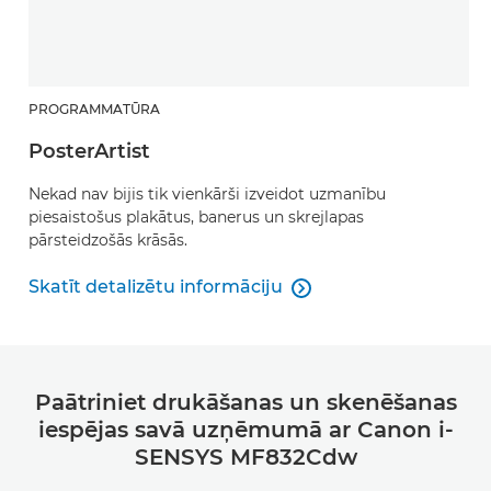
PROGRAMMATŪRA
PosterArtist
Nekad nav bijis tik vienkārši izveidot uzmanību
piesaistošus plakātus, banerus un skrejlapas
pārsteidzošās krāsās.
Skatīt detalizētu informāciju

PosterArtist
Paātriniet drukāšanas un skenēšanas
iespējas savā uzņēmumā ar Canon i-
SENSYS MF832Cdw