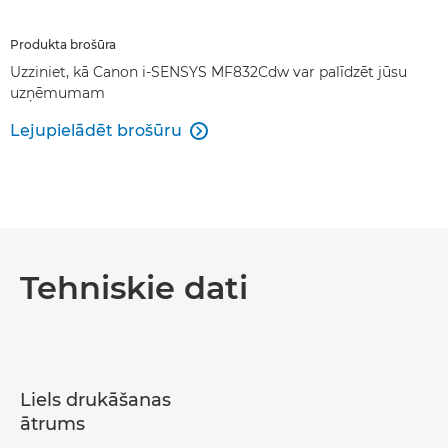
Produkta brošūra
Uzziniet, kā Canon i-SENSYS MF832Cdw var palīdzēt jūsu
uzņēmumam
Lejupielādēt brošūru

Tehniskie dati
Liels drukāšanas
ātrums