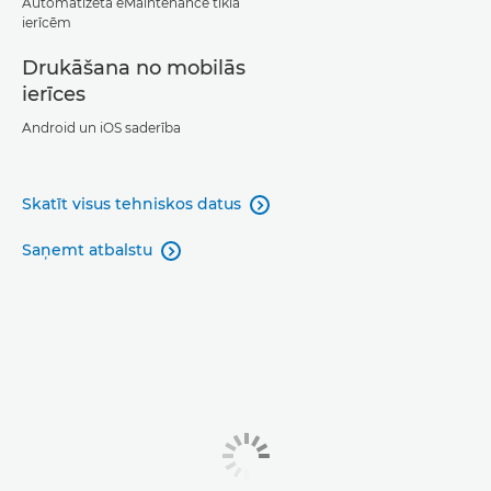
Automatizēta eMaintenance tīkla
ierīcēm
Drukāšana no mobilās
ierīces
Android un iOS saderība
Skatīt visus tehniskos datus

Saņemt atbalstu
