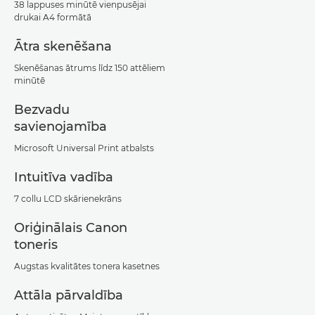
38 lappuses minūtē vienpusējai
drukai A4 formātā
Ātra skenēšana
Skenēšanas ātrums līdz 150 attēliem
minūtē
Bezvadu
savienojamība
Microsoft Universal Print atbalsts
Intuitīva vadība
7 collu LCD skārienekrāns
Oriģinālais Canon
toneris
Augstas kvalitātes tonera kasetnes
Attāla pārvaldība