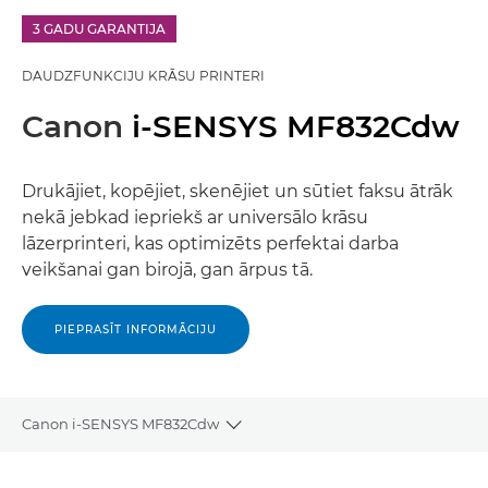
3 GADU GARANTIJA
DAUDZFUNKCIJU KRĀSU PRINTERI
Canon
i-SENSYS MF832Cdw
Drukājiet, kopējiet, skenējiet un sūtiet faksu ātrāk
nekā jebkad iepriekš ar universālo krāsu
lāzerprinteri, kas optimizēts perfektai darba
veikšanai gan birojā, gan ārpus tā.
PIEPRASĪT INFORMĀCIJU
Canon i-SENSYS MF832Cdw
Toggle breadcrumbs
Pārskats