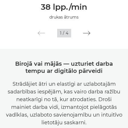
38 lpp./min
Tehniskie dati
drukas ātrums
Galerija
1
/
4
Atbalsts
Birojā vai mājās — uzturiet darba
tempu ar digitālo pārveidi
Strādājiet ātri un elastīgi ar uzlabotajām
sadarbības iespējām, kas vairo darba ražību
neatkarīgi no tā, kur atrodaties. Droši
mainiet darba vidi, izmantojot pielāgotās
vadīklas, uzlaboto savienojamību un intuitīvo
lietotāju saskarni.