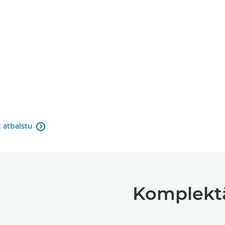
 atbalstu

Komplektā