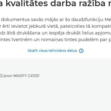
a kvalitātes darba ražība
tes dokumentus savās mājās ar šo daudzfunkciju M
ērti ievietot jebkurā vietā, pateicoties tā kompakta
iedz ātrā drukāšana un iespēja drukāt lielus apjom
ntes tvertnēm un nomaiņas tintes pudelēm par 
Skatīt visus tehniskos datus
