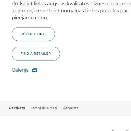
drukājiet lielus augstas kvalitātes biznesa dokume
apjomus, izmantojot nomaiņas tintes pudeles par
pieejamu cenu.
PĒRCIET TINTI
FIND A RETAILER
Galerija

Galerija
Pārskats
Tehniskie dati
Atbalsts