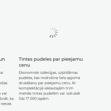
un
Tintes pudeles par pieejamu
cenu
ai
Ekonomiski izdevīgas, uzpildāmas
pudeles, kas nodrošina liela apjoma
nošas
drukāšanu par pieejamu cenu. Ar
komplektācijā iekļautajām trim
o var
melnās tintes pudelēm var izdrukāt
šināt, ka
līdz 17 000 lapām.
 netiek