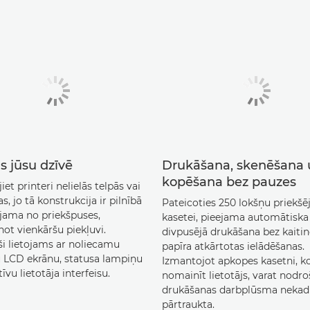
s jūsu dzīvē
Drukāšana, skenēšana 
kopēšana bez pauzes
iet printeri nelielās telpās vai
as, jo tā konstrukcija ir pilnībā
Pateicoties 250 lokšņu priekšēj
jama no priekšpuses,
kasetei, pieejama automātiska
ot vienkāršu piekļuvi.
divpusējā drukāšana bez kaiti
ši lietojams ar noliecamu
papīra atkārtotas ielādēšanas.
lu LCD ekrānu, statusa lampiņu
Izmantojot apkopes kasetni, k
tīvu lietotāja interfeisu.
nomainīt lietotājs, varat nodro
drukāšanas darbplūsma nekad
pārtraukta.