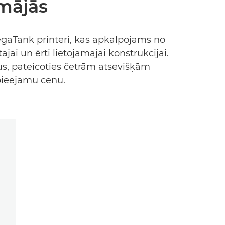
 mājās
egaTank printeri, kas apkalpojams no
jai un ērti lietojamajai konstrukcijai.
us, pateicoties četrām atsevišķām
pieejamu cenu.