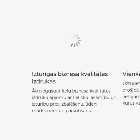
Izturīgas biznesa kvalitātes
Vienkā
izdrukas
Uzturie
drošībā,
Ātri iegūstiet lielu biznesa kvalitātes
lietojam
izdruku apjomu ar lielisku lasāmību un
kurus va
izturību pret izbalēšanu, ūdeni,
marķieriem un pārsūtīšanu.