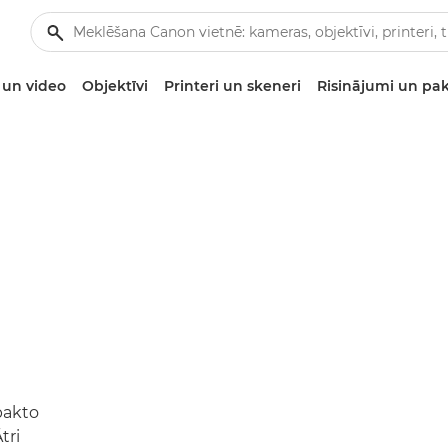
un video
Objektīvi
Printeri un skeneri
Risinājumi un pa
pakto
tri