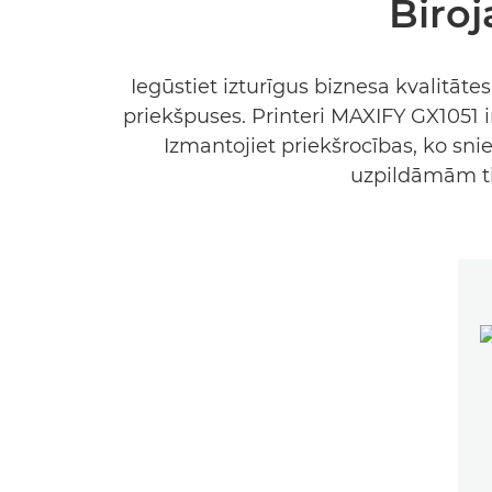
Biroj
Iegūstiet izturīgus biznesa kvalitā
priekšpuses. Printeri MAXIFY GX1051 ir 
Izmantojiet priekšrocības, ko sn
uzpildāmām ti