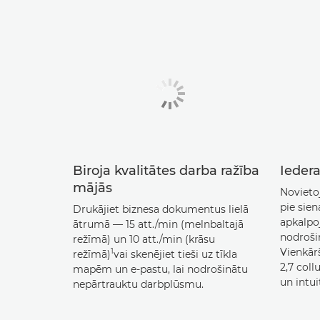
Biroja kvalitātes darba ražība
Iedera
mājās
Novietoj
pie sien
Drukājiet biznesa dokumentus lielā
apkalpo
ātrumā — 15 att./min (melnbaltajā
nodrošin
režīmā) un 10 att./min (krāsu
Vienkār
1
režīmā)
vai skenējiet tieši uz tīkla
2,7 col
mapēm un e-pastu, lai nodrošinātu
un intui
nepārtrauktu darbplūsmu.