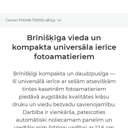
Canon PIXMA TS9150 sērija
Toggle breadcrumbs
Pārskats
Brīnišķīga vieda un
kompakta universāla ierīce
Tehniskie dati
fotoamatieriem
Atbalsts
Brīnišķīgi kompakta un daudzpusīga —
PĒRCIET TINTI
šī universālā ierīce ar sešām atsevišķām
tintes kasetnēm fotoamatieriem
piedāvā augstākās kvalitātes krāsu
druku un viedu bezvadu savienojamību.
Darbība ir vienkārša, pateicoties
automātiski noliecamam panelim un
viedtālrunim līdzīgai vadībai ar 12,6 cm