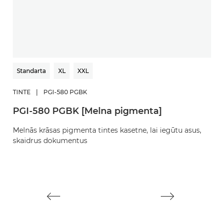
Standarta
XL
XXL
TINTE
|
PGI-580 PGBK
T
PGI-580 PGBK [Melna pigmenta]
C
Melnās krāsas pigmenta tintes kasetne, lai iegūtu asus,
Me
skaidrus dokumentus
f