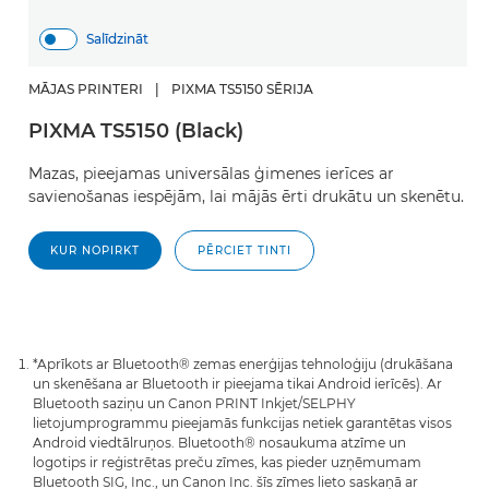
Salīdzināt
MĀJAS PRINTERI
|
PIXMA TS5150 SĒRIJA
PIXMA TS5150 (Black)
Mazas, pieejamas universālas ģimenes ierīces ar
savienošanas iespējām, lai mājās ērti drukātu un skenētu.
KUR NOPIRKT
PĒRCIET TINTI
*Aprīkots ar Bluetooth® zemas enerģijas tehnoloģiju (drukāšana
un skenēšana ar Bluetooth ir pieejama tikai Android ierīcēs). Ar
Bluetooth saziņu un Canon PRINT Inkjet/SELPHY
lietojumprogrammu pieejamās funkcijas netiek garantētas visos
Android viedtālruņos. Bluetooth® nosaukuma atzīme un
logotips ir reģistrētas preču zīmes, kas pieder uzņēmumam
Bluetooth SIG, Inc., un Canon Inc. šīs zīmes lieto saskaņā ar