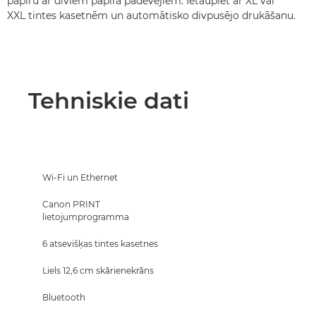
papīru ar diviem papīra padevējiem. Ietaupiet ar XL vai
XXL tintes kasetnēm un automātisko divpusējo drukāšanu.
Tehniskie dati
Wi-Fi un Ethernet
Canon PRINT
lietojumprogramma
6 atsevišķas tintes kasetnes
Liels 12,6 cm skārienekrāns
Bluetooth