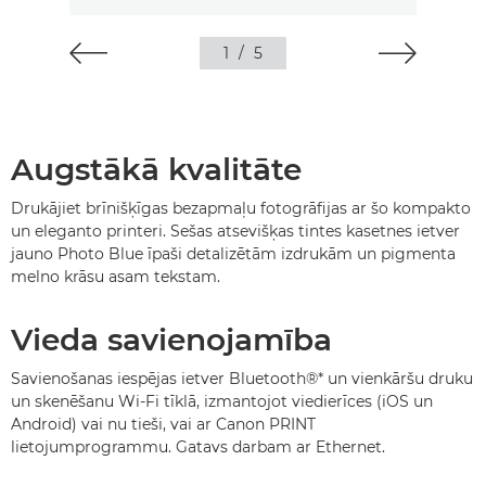
1
/
5
Augstākā kvalitāte
Drukājiet brīnišķīgas bezapmaļu fotogrāfijas ar šo kompakto
un eleganto printeri. Sešas atsevišķas tintes kasetnes ietver
jauno Photo Blue īpaši detalizētām izdrukām un pigmenta
melno krāsu asam tekstam.
Vieda savienojamība
Savienošanas iespējas ietver Bluetooth®
*
un vienkāršu druku
un skenēšanu Wi-Fi tīklā, izmantojot viedierīces (iOS un
Android) vai nu tieši, vai ar Canon PRINT
lietojumprogrammu. Gatavs darbam ar Ethernet.