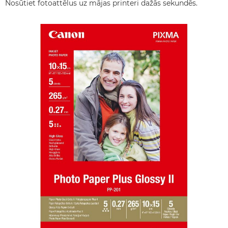
Nosūtiet fotoattēlus uz mājas printeri dažās sekundēs.