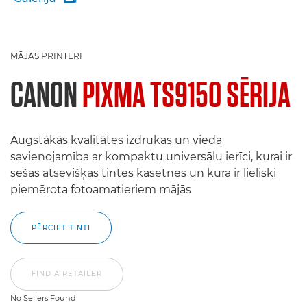
MĀJAS PRINTERI
CANON
PIXMA TS9150 SĒRIJA
Augstākās kvalitātes izdrukas un vieda
savienojamība ar kompaktu universālu ierīci, kurai ir
sešas atsevišķas tintes kasetnes un kura ir lieliski
piemērota fotoamatieriem mājās
PĒRCIET TINTI
FIND A RETAILER
No Sellers Found