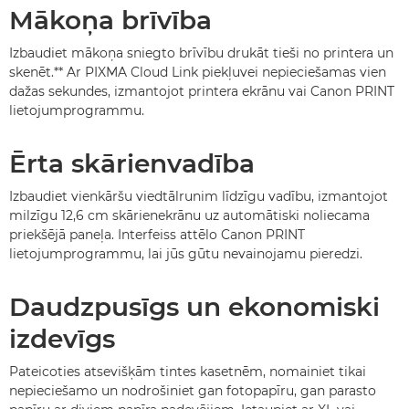
Mākoņa brīvība
Izbaudiet mākoņa sniegto brīvību drukāt tieši no printera un
skenēt.
**
Ar PIXMA Cloud Link piekļuvei nepieciešamas vien
dažas sekundes, izmantojot printera ekrānu vai Canon PRINT
lietojumprogrammu.
Ērta skārienvadība
Izbaudiet vienkāršu viedtālrunim līdzīgu vadību, izmantojot
milzīgu 12,6 cm skārienekrānu uz automātiski noliecama
priekšējā paneļa. Interfeiss attēlo Canon PRINT
lietojumprogrammu, lai jūs gūtu nevainojamu pieredzi.
Daudzpusīgs un ekonomiski
izdevīgs
Pateicoties atsevišķām tintes kasetnēm, nomainiet tikai
nepieciešamo un nodrošiniet gan fotopapīru, gan parasto