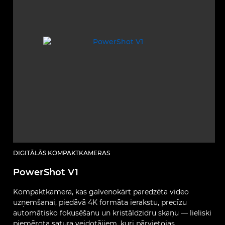
DIGITĀLĀS KOMPAKTKAMERAS
PowerShot V1
Kompaktkamera, kas galvenokārt paredzēta video
uzņemšanai, piedāvā 4K formāta ierakstu, precīzu
automātisko fokusēšanu un kristāldzidru skaņu — lieliski
piemērota satura veidotājiem, kuri pārvietojas.