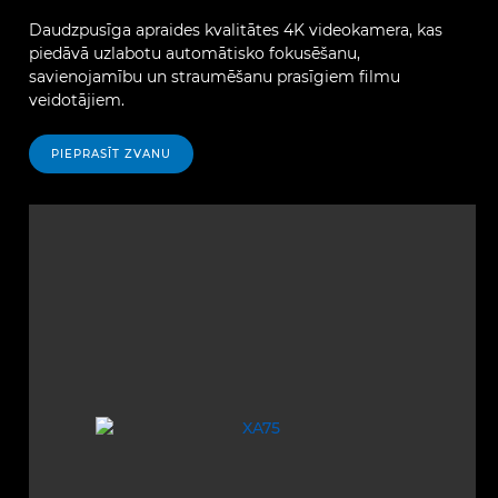
Daudzpusīga apraides kvalitātes 4K videokamera, kas
piedāvā uzlabotu automātisko fokusēšanu,
savienojamību un straumēšanu prasīgiem filmu
veidotājiem.
PIEPRASĪT ZVANU