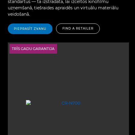
standartus — tā izstrādāta, lai izceltos kinofilmu
uzņemšanā, tiešraides apraidēs un virtuālu materiālu
veidošanā.
FIND A RETAILER
PIEPRASĪT ZVANU
TRĪS GADU GARANTIJA