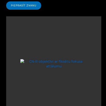
PIEPRASĪT ZVANU