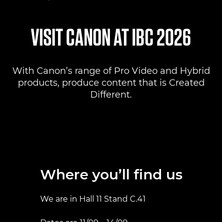
Where to find us
VISIT CANON AT IBC 2026
Products
With Canon’s range of Pro Video and Hybrid
Pro AV Solutions
products, produce content that is Created
Different.
Product Ranges
Canon Professional Services
Where you’ll find us
We are in Hall 11 Stand C.41