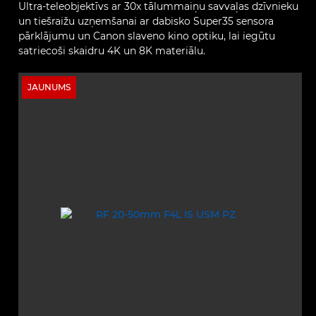
Ultra‑teleobjektīvs ar 30x tālummaiņu savvaļas dzīvnieku
un tiešraižu uzņemšanai ar dabisko Super35 sensora
pārklājumu un Canon slaveno kino optiku, lai iegūtu
satriecoši skaidru 4K un 8K materiālu.
JAUNUMS