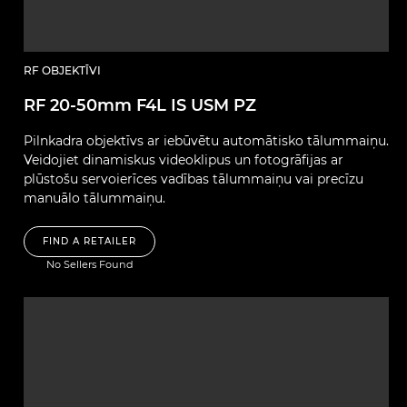
RF OBJEKTĪVI
RF 20-50mm F4L IS USM PZ
Pilnkadra objektīvs ar iebūvētu automātisko tālummaiņu.
Veidojiet dinamiskus videoklipus un fotogrāfijas ar
plūstošu servoierīces vadības tālummaiņu vai precīzu
manuālo tālummaiņu.
FIND A RETAILER
No Sellers Found