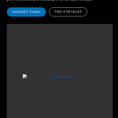
FIND A RETAILER
PIEPRASĪT ZVANU