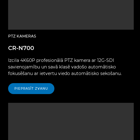
PTZ KAMERAS
CR-N700
Izcila 4K60P profesionālā PTZ kamera ar 12G-SDI
savienojamību un savā klasē vadošo automātisko
fokusēšanu ar ietvertu viedo automātisko sekošanu.
PIEPRASĪT ZVANU