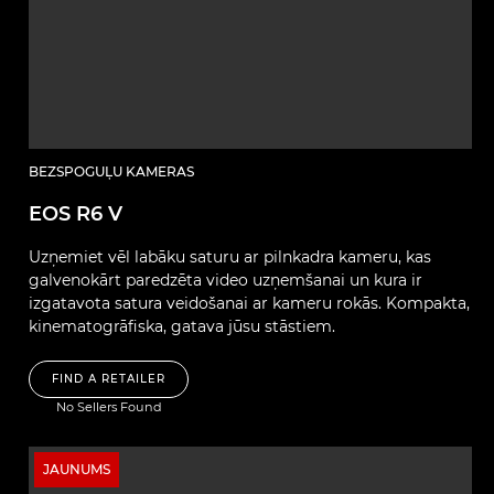
BEZSPOGUĻU KAMERAS
EOS R6 V
Uzņemiet vēl labāku saturu ar pilnkadra kameru, kas
galvenokārt paredzēta video uzņemšanai un kura ir
izgatavota satura veidošanai ar kameru rokās. Kompakta,
kinematogrāfiska, gatava jūsu stāstiem.
FIND A RETAILER
No Sellers Found
JAUNUMS