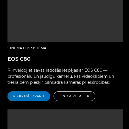
CINEMA EOS SISTĒMA
EOS C80
Pilnveidojiet savas radošās iespējas ar EOS C80 —
profesionālu un jaudīgu kameru, kas videoklipiem un
tiešraidēm piešķir pilnkadra kameras priekšrocības.
FIND A RETAILER
PIEPRASĪT ZVANU