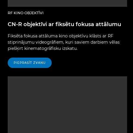
RF KINO OBJEKTĪVI
CN-R objektīvi ar fiksētu fokusa attālumu
Fiksēta fokusa attāluma kino objektīvu klāsts ar RF
stiprinājumu videogrāfiem, kuri saviem darbiem vēlas
piešķirt kinematogrāfisku izskatu.
PIEPRASĪT ZVANU