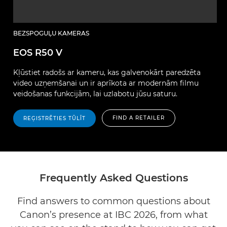
BEZSPOGUĻU KAMERAS
EOS R50 V
Kļūstiet radošs ar kameru, kas galvenokārt paredzēta
video uzņemšanai un ir aprīkota ar modernām filmu
veidošanas funkcijām, lai uzlabotu jūsu saturu.
FIND A RETAILER
REĢISTRĒTIES TŪLĪT
Frequently Asked Questions
Find answers to common questions about
Canon’s presence at IBC 2026, from what