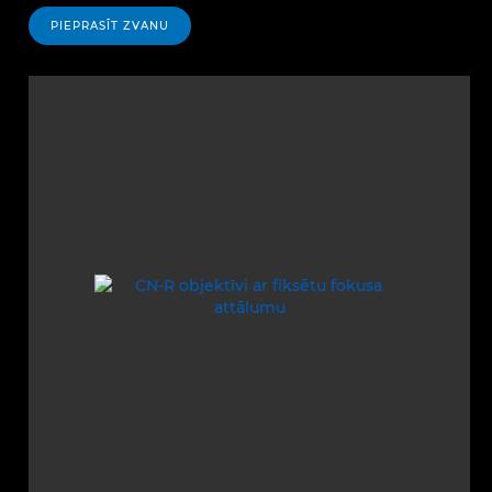
PIEPRASĪT ZVANU