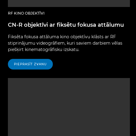
RF KINO OBJEKTĪVI
CN-R objektīvi ar fiksētu fokusa attālumu
Fiksēta fokusa attāluma kino objektīvu klāsts ar RF
stiprinājumu videogrāfiem, kuri saviem darbiem vēlas
piešķirt kinematogrāfisku izskatu.
PIEPRASĪT ZVANU