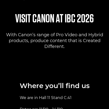
Where to find us
VISIT CANON AT IBC 2026
Products
With Canon’s range of Pro Video and Hybrid
Pro AV Solutions
products, produce content that is Created
Different.
Product Ranges
Canon Professional Services
Where you’ll find us
We are in Hall 11 Stand C.41