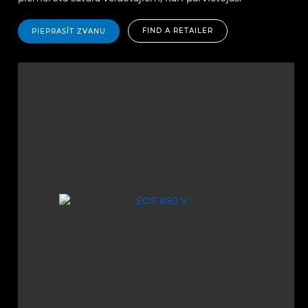
FIND A RETAILER
PIEPRASĪT ZVANU