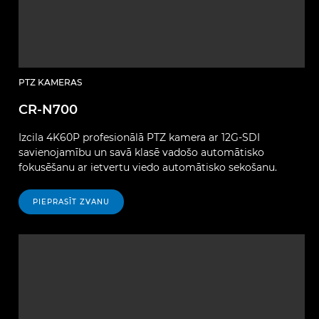
PTZ KAMERAS
CR-N700
Izcila 4K60P profesionālā PTZ kamera ar 12G-SDI
savienojamību un savā klasē vadošo automātisko
fokusēšanu ar ietvertu viedo automātisko sekošanu.
PIEPRASĪT ZVANU