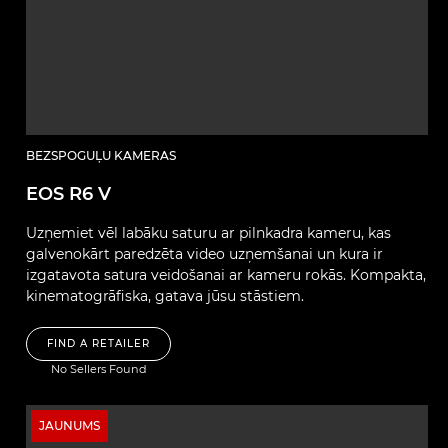
BEZSPOGUĻU KAMERAS
EOS R6 V
Uzņemiet vēl labāku saturu ar pilnkadra kameru, kas
galvenokārt paredzēta video uzņemšanai un kura ir
izgatavota satura veidošanai ar kameru rokās. Kompakta,
kinematogrāfiska, gatava jūsu stāstiem.
FIND A RETAILER
No Sellers Found
JAUNUMS