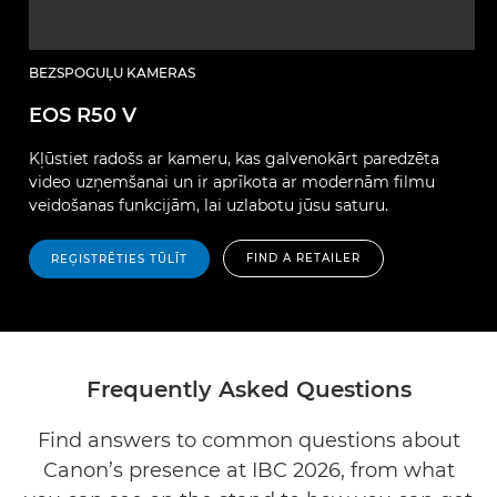
BEZSPOGUĻU KAMERAS
EOS R50 V
Kļūstiet radošs ar kameru, kas galvenokārt paredzēta
video uzņemšanai un ir aprīkota ar modernām filmu
veidošanas funkcijām, lai uzlabotu jūsu saturu.
FIND A RETAILER
REĢISTRĒTIES TŪLĪT
Frequently Asked Questions
Find answers to common questions about
Canon’s presence at IBC 2026, from what