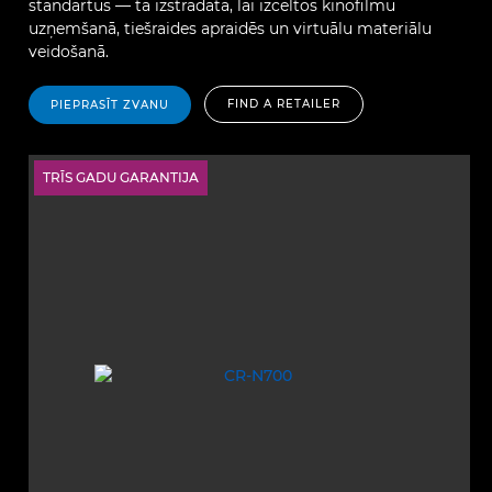
standartus — tā izstrādāta, lai izceltos kinofilmu
uzņemšanā, tiešraides apraidēs un virtuālu materiālu
veidošanā.
FIND A RETAILER
PIEPRASĪT ZVANU
TRĪS GADU GARANTIJA