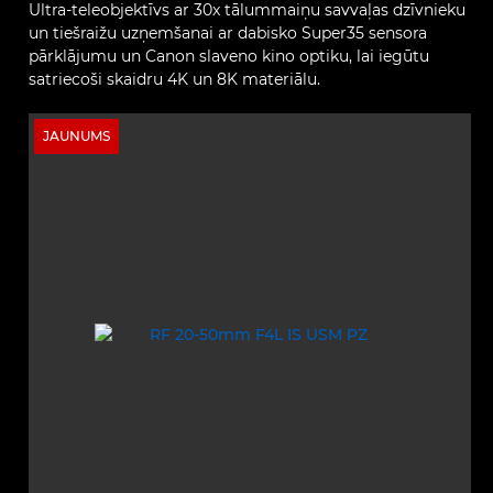
Ultra‑teleobjektīvs ar 30x tālummaiņu savvaļas dzīvnieku
un tiešraižu uzņemšanai ar dabisko Super35 sensora
pārklājumu un Canon slaveno kino optiku, lai iegūtu
satriecoši skaidru 4K un 8K materiālu.
JAUNUMS