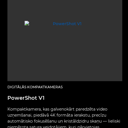
DIGITĀLĀS KOMPAKTKAMERAS
PowerShot V1
Kompaktkamera, kas galvenokārt paredzēta video
uzņemšanai, piedāvā 4K formāta ierakstu, precīzu
automātisko fokusēšanu un kristāldzidru skaņu — lieliski
piemērota satura veidotājiem, kuri pārvietojas.