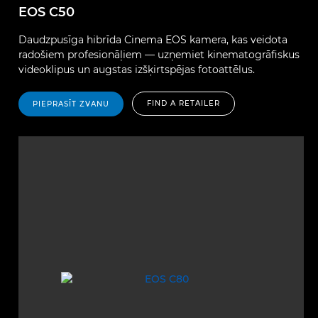
EOS C50
Daudzpusīga hibrīda Cinema EOS kamera, kas veidota
radošiem profesionāļiem — uzņemiet kinematogrāfiskus
videoklipus un augstas izšķirtspējas fotoattēlus.
FIND A RETAILER
PIEPRASĪT ZVANU