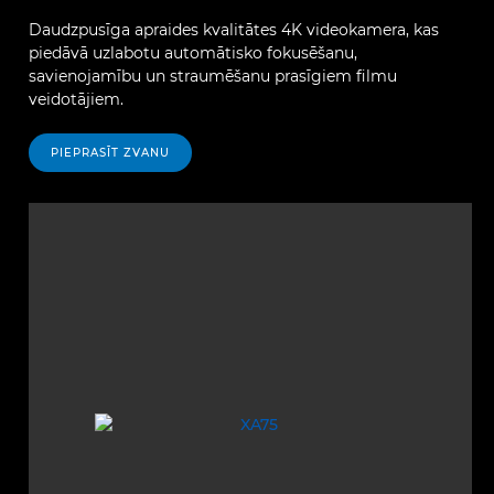
Daudzpusīga apraides kvalitātes 4K videokamera, kas
piedāvā uzlabotu automātisko fokusēšanu,
savienojamību un straumēšanu prasīgiem filmu
veidotājiem.
PIEPRASĪT ZVANU