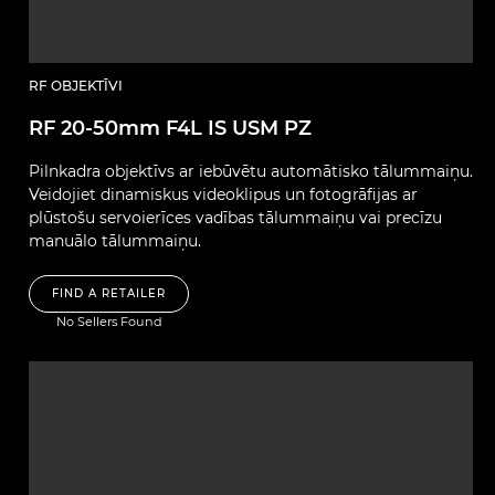
RF OBJEKTĪVI
RF 20-50mm F4L IS USM PZ
Pilnkadra objektīvs ar iebūvētu automātisko tālummaiņu.
Veidojiet dinamiskus videoklipus un fotogrāfijas ar
plūstošu servoierīces vadības tālummaiņu vai precīzu
manuālo tālummaiņu.
FIND A RETAILER
No Sellers Found