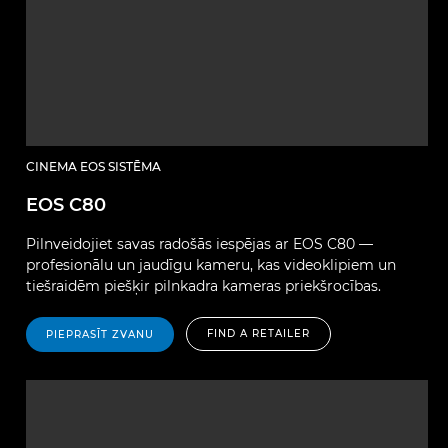
CINEMA EOS SISTĒMA
EOS C80
Pilnveidojiet savas radošās iespējas ar EOS C80 —
profesionālu un jaudīgu kameru, kas videoklipiem un
tiešraidēm piešķir pilnkadra kameras priekšrocības.
FIND A RETAILER
PIEPRASĪT ZVANU