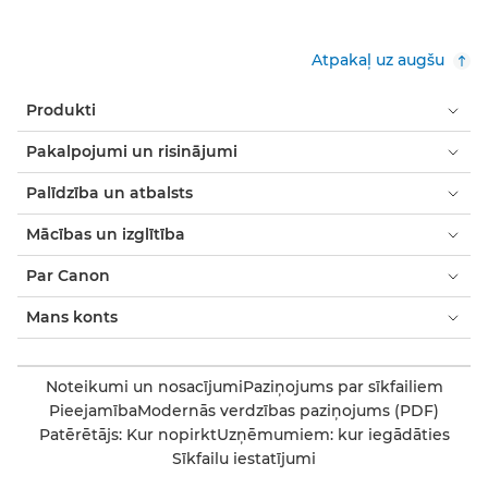
Atpakaļ uz augšu
Produkti
Pakalpojumi un risinājumi
Palīdzība un atbalsts
Mācības un izglītība
Par Canon
Mans konts
Noteikumi un nosacījumi
Paziņojums par sīkfailiem
Pieejamība
Modernās verdzības paziņojums (PDF)
Patērētājs: Kur nopirkt
Uzņēmumiem: kur iegādāties
Sīkfailu iestatījumi