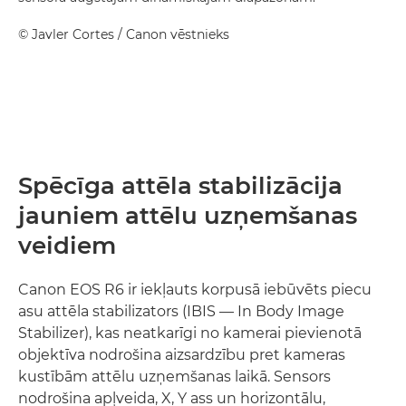
©
Javler Cortes
/ Canon vēstnieks
Spēcīga attēla stabilizācija
jauniem attēlu uzņemšanas
veidiem
Canon EOS R6 ir iekļauts korpusā iebūvēts piecu
asu attēla stabilizators (IBIS — In Body Image
Stabilizer), kas neatkarīgi no kamerai pievienotā
objektīva nodrošina aizsardzību pret kameras
kustībām attēlu uzņemšanas laikā. Sensors
nodrošina apļveida, X, Y ass un horizontālu,