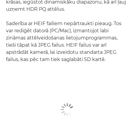
krāsas, iegūstot dinamiskāku diapazonu, kā arī ļauj
uzņemt HDR PQ attēlus.
Saderība ar HEIF failiem nepārtraukti pieaug. Tos
var rediģēt datorā (PC/Mac), izmantojot labi
zināmas attēlveidošanas lietojumprogrammas,
tieši tāpat kā JPEG failus. HEIF failus var arī
apstrādāt kamerā, lai izveidotu standarta JPEG
failus, kas pēc tam tiek saglabāti SD kartē.