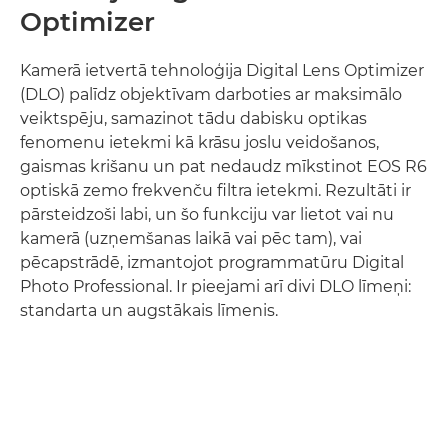
Optimizer
Kamerā ietvertā tehnoloģija Digital Lens Optimizer
(DLO) palīdz objektīvam darboties ar maksimālo
veiktspēju, samazinot tādu dabisku optikas
fenomenu ietekmi kā krāsu joslu veidošanos,
gaismas krišanu un pat nedaudz mīkstinot EOS R6
optiskā zemo frekvenču filtra ietekmi. Rezultāti ir
pārsteidzoši labi, un šo funkciju var lietot vai nu
kamerā (uzņemšanas laikā vai pēc tam), vai
pēcapstrādē, izmantojot programmatūru Digital
Photo Professional. Ir pieejami arī divi DLO līmeņi:
standarta un augstākais līmenis.