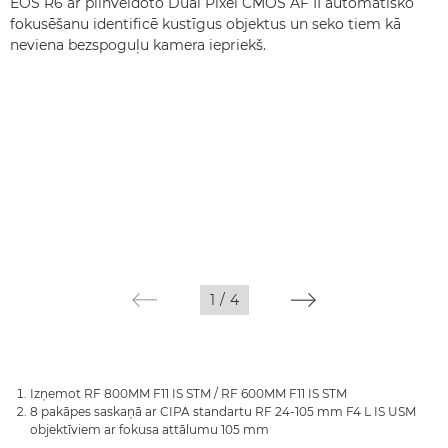
EOS R6 ar pilnveidoto Dual Pixel CMOS AF II automātisko
fokusēšanu identificē kustīgus objektus un seko tiem kā
neviena bezspoguļu kamera iepriekš.
1
/
4
Izņemot RF 800MM F11 IS STM / RF 600MM F11 IS STM
8 pakāpes saskaņā ar CIPA standartu RF 24-105 mm F4 L IS USM
objektīviem ar fokusa attālumu 105 mm