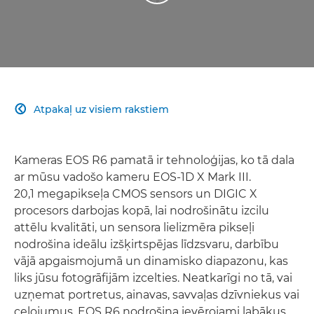
Atpakaļ uz visiem rakstiem

Kameras EOS R6 pamatā ir tehnoloģijas, ko tā dala
ar mūsu vadošo kameru EOS-1D X Mark III.
20,1 megapikseļa CMOS sensors un DIGIC X
procesors darbojas kopā, lai nodrošinātu izcilu
attēlu kvalitāti, un sensora lielizmēra pikseļi
nodrošina ideālu izšķirtspējas līdzsvaru, darbību
vājā apgaismojumā un dinamisko diapazonu, kas
liks jūsu fotogrāfijām izcelties. Neatkarīgi no tā, vai
uzņemat portretus, ainavas, savvaļas dzīvniekus vai
ceļojumus, EOS R6 nodrošina ievērojami labākus