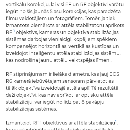
vertikālu korekciju, lai visi EF un RF objektīvi varētu
iegūt no šīs jaunās 5 asu korekcijas, kas paredzēta
filmu veidotājiem un fotogrāfiem. Tomēr, ja tiek
izmantots piemērots ar attēla stabilizatoru aprīkots
1
RF
objektīvs, kameras un objektīva stabilizācijas
sistēmas darbojas vienlaicīgi, kopējiem spēkiem
kompensējot horizontālas, vertikālas kustības un
izveidojot inteliģentu attēla stabilizācijas sistēmu,
kas nodrošina jaunu attēlu veiktspējas līmeni.
RF stiprinājumam ir lielāks diametrs, kas ļauj EOS
R6 kamerā iebūvētajam sensoram pārvietoties
tālāk objektīva izveidotajā attēla aplī. Tā rezultātā
daži objektīvi, kas nav aprīkoti ar optisku attēla
stabilizāciju, var iegūt no līdz pat 8 pakāpju
stabilizācijas sistēmas.
1
Izmantojot RF 1 objektīvus ar attēla stabilizāciju
,
korpusā iebūvētais attēla stabilizators reāllaikā