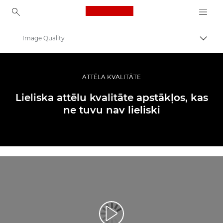
Canon Logo, back to ho
Image Quality
Pārsl
Canon
Digitālās kameras
ATTĒLA KVALITĀTE
EOS R6
Lieliska attēlu kvalitāte apstākļos, kas
ne tuvu nav lieliski
Atskaņot videoklipu