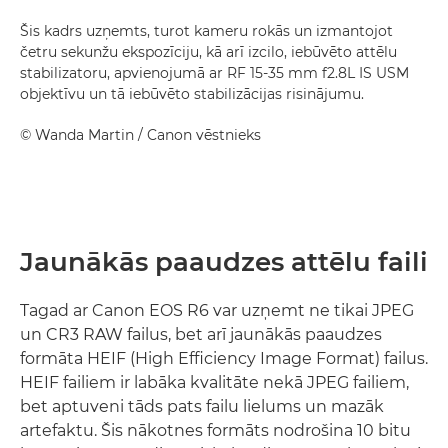
Šis kadrs uzņemts, turot kameru rokās un izmantojot
četru sekunžu ekspozīciju, kā arī izcilo, iebūvēto attēlu
stabilizatoru, apvienojumā ar RF 15-35 mm f2.8L IS USM
objektīvu un tā iebūvēto stabilizācijas risinājumu.
©
Wanda Martin
/ Canon vēstnieks
Jaunākās paaudzes attēlu faili
Tagad ar Canon EOS R6 var uzņemt ne tikai JPEG
un CR3 RAW failus, bet arī jaunākās paaudzes
formāta HEIF (High Efficiency Image Format) failus.
HEIF failiem ir labāka kvalitāte nekā JPEG failiem,
bet aptuveni tāds pats failu lielums un mazāk
artefaktu. Šis nākotnes formāts nodrošina 10 bitu