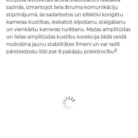
sazinās, izmantojot liela ātruma komunikāciju
stiprinājumā, lai sadarbotos un efektīvi koriģētu
kameras kustības, ieskaitot elpošanu, staigāšanu
un vienkāršu kameras turēšanu. Mazas amplitūdas
un lielas amplitūdas kustību korekcija šādā veidā
nodrošina jaunu stabilitātes līmeni un var radīt
2
pārsteidzošu līdz pat 8 pakāpju priekšrocību
.