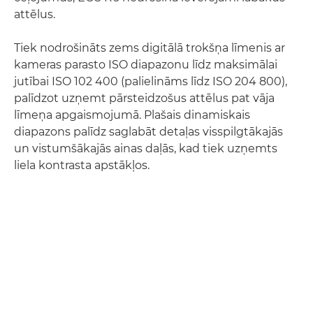
attēlus.
Tiek nodrošināts zems digitālā trokšņa līmenis ar
kameras parasto ISO diapazonu līdz maksimālai
jutībai ISO 102 400 (palielināms līdz ISO 204 800),
palīdzot uzņemt pārsteidzošus attēlus pat vāja
līmeņa apgaismojumā. Plašais dinamiskais
diapazons palīdz saglabāt detaļas visspilgtākajās
un vistumšākajās ainas daļās, kad tiek uzņemts
liela kontrasta apstākļos.