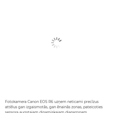
Fotokamera Canon EOS R6 uzņem neticami precīzus
attēlus gan izgaismotās, gan ēnainās zonas, pateicoties
sensora augstajam dinamiskajam diapazonam.