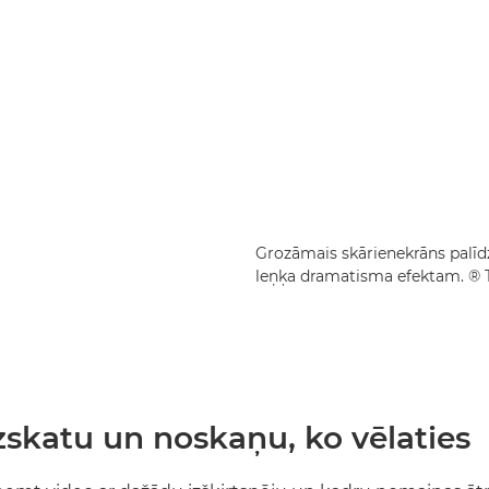
Grozāmais skārienekrāns palī
leņķa dramatisma efektam. ® 
zskatu un noskaņu, ko vēlaties