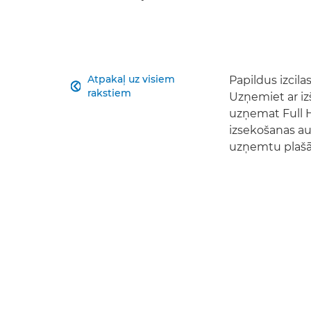
Atpakaļ uz visiem
Papildus izcila

rakstiem
Uzņemiet ar iz
uzņemat Full H
izsekošanas au
uzņemtu plašā 