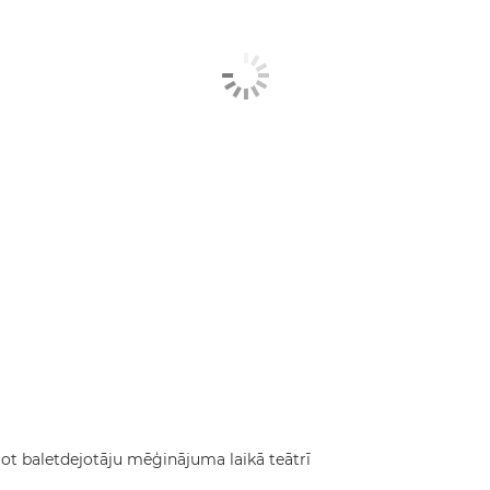
ējot baletdejotāju mēģinājuma laikā teātrī