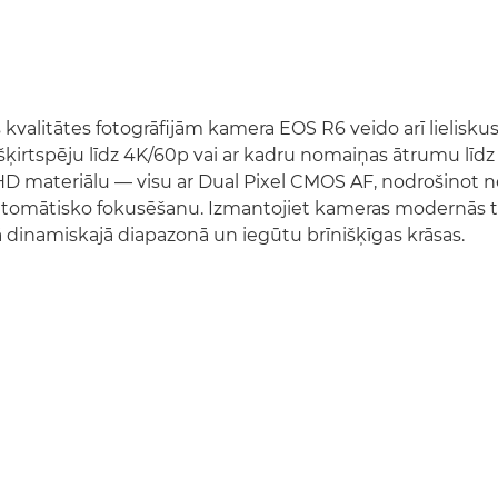
s kvalitātes fotogrāfijām kamera EOS R6 veido arī lieliskus
šķirtspēju līdz 4K/60p vai ar kadru nomaiņas ātrumu līdz
D materiālu — visu ar Dual Pixel CMOS AF, nodrošinot 
tomātisko fokusēšanu. Izmantojiet kameras modernās teh
dinamiskajā diapazonā un iegūtu brīnišķīgas krāsas.