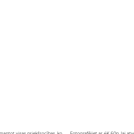
zmantot visas priekšrocības, ko
Fotografējiet ar 4K 60p, lai at