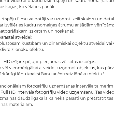
ņemt video ar dažādu izšķirtspēju un kadru nomaiņas āt
noskaņas, ko vēlaties panākt.
rtspēju filmu veidotāji var uzņemt izcili skaidru un deta
ar izvēlēties kadru nomaiņas ātrumu ar šādām vērtībām:
matogrāfiskam izskatam un noskaņai;
parastai atveidei;
 plūstošām kustībām un dinamiskai objektu atveidei vai 
 divreiz lēnāku efektu.
 HD izšķirtspēju, ir pieejamas vēl citas iespējas:
p vēl vienmērīgākai atveidei, uzņemot objektus, kas pārviet
 ārkārtīgi lēnu ierakstīšanu ar četrreiz lēnāku efektu.*
encionālajam fotogrāfiju uzņemšanas intervāla taimeri
 Full HD intervāla fotogrāfiju video uzņemšanu. Tas video
maiņas daudz ilgākā laikā nekā parasti un pretstatīt tās 
šanas materiālam.