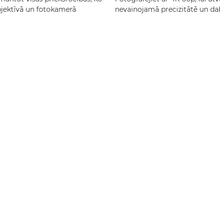
bjektīvā un fotokamerā
nevainojamā precizitātē un dab