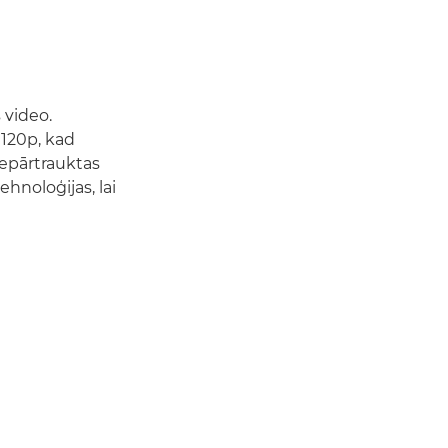
 video.
 120p, kad
nepārtrauktas
noloģijas, lai