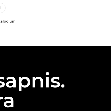
kalpojumi
sapnis.
ra