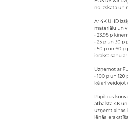
EOS R6 var uz
no izskata un 
Ar 4K UHD izšķi
materiālu un v
• 23,98 p kine
• 25 p un 30 p 
• 50 p un 60 p
ierakstīšanu ar
Uzņemot ar Full
• 100 p un 120 
kā arī veidojot
Papildus konv
atbalsta 4K un
uzņemt ainas iz
lēnās ierakstī