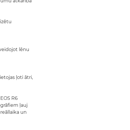
rumu atkarībā
lizētu
veidojot lēnu
ojas ļoti ātri,
m EOS R6
grāfiem ļauj
reāllaika un