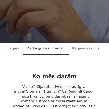
Karjera
Darba grupas un amati
Karjeras sākums
M
Ko mēs darām
Vai strādājat efektīvi un aizrautīgi ar
inovatīviem risinājumiem? Uzņēmumā Canon
mūsu IT un uzņēmējdarbības risinājumu
komanda strādā ar mūsu klientiem, lai
atvieglotu viņu dzīvi, izstrādājot inovatīvus un