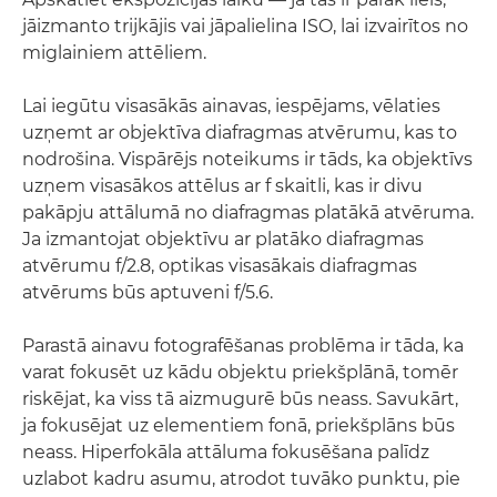
jāizmanto trijkājis vai jāpalielina ISO, lai izvairītos no
miglainiem attēliem.
Lai iegūtu visasākās ainavas, iespējams, vēlaties
uzņemt ar objektīva diafragmas atvērumu, kas to
nodrošina. Vispārējs noteikums ir tāds, ka objektīvs
uzņem visasākos attēlus ar f skaitli, kas ir divu
pakāpju attālumā no diafragmas platākā atvēruma.
Ja izmantojat objektīvu ar platāko diafragmas
atvērumu f/2.8, optikas visasākais diafragmas
atvērums būs aptuveni f/5.6.
Parastā ainavu fotografēšanas problēma ir tāda, ka
varat fokusēt uz kādu objektu priekšplānā, tomēr
riskējat, ka viss tā aizmugurē būs neass. Savukārt,
ja fokusējat uz elementiem fonā, priekšplāns būs
neass. Hiperfokāla attāluma fokusēšana palīdz
uzlabot kadru asumu, atrodot tuvāko punktu, pie