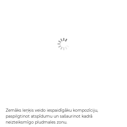
Zemāks leņķis veido iespaidīgāku kompozīciju,
paspilgtinot atspīdumu un sašaurinot kadrā
neizteiksmīgo pludmales zonu.