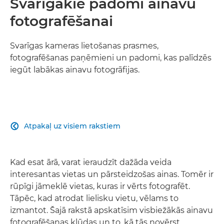
Svarīgākie padomi ainavu
fotografēšanai
Svarīgas kameras lietošanas prasmes,
fotografēšanas paņēmieni un padomi, kas palīdzēs
iegūt labākas ainavu fotogrāfijas.
Atpakaļ uz visiem rakstiem

Kad esat ārā, varat ieraudzīt dažāda veida
interesantas vietas un pārsteidzošas ainas. Tomēr ir
rūpīgi jāmeklē vietas, kuras ir vērts fotografēt.
Tāpēc, kad atrodat lielisku vietu, vēlams to
izmantot. Šajā rakstā apskatīsim visbiežākās ainavu
fotografēšanas kļūdas un to, kā tās novērst.