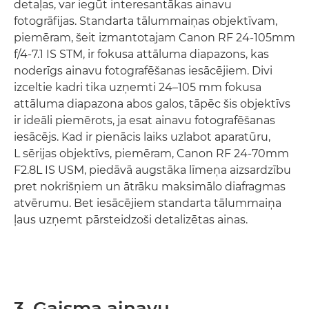
detaļas, var iegūt interesantākas ainavu
fotogrāfijas. Standarta tālummaiņas objektīvam,
piemēram, šeit izmantotajam Canon RF 24-105mm
f/4-7.1 IS STM, ir fokusa attāluma diapazons, kas
noderīgs ainavu fotografēšanas iesācējiem. Divi
izceltie kadri tika uzņemti 24–105 mm fokusa
attāluma diapazona abos galos, tāpēc šis objektīvs
ir ideāli piemērots, ja esat ainavu fotografēšanas
iesācējs. Kad ir pienācis laiks uzlabot aparatūru,
L sērijas objektīvs, piemēram, Canon RF 24-70mm
F2.8L IS USM, piedāvā augstāka līmeņa aizsardzību
pret nokrišņiem un ātrāku maksimālo diafragmas
atvērumu. Bet iesācējiem standarta tālummaiņa
ļaus uzņemt pārsteidzoši detalizētas ainas.
3. Gaisma ainavu