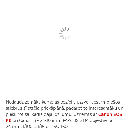
Nedaudz zemāka kameras pozīcija uzsver apsarmojošos
stiebrus šī attēla priekšplānā, padarot to interesantāku un
piešķirot šai kadra daļai dziļumu. Uzņemts ar
Canon EOS
R6
un Canon RF 24-105mm F4-7.1 IS STM objektīvu ar
24 mm, 1/100 s, f/16 un ISO 160.