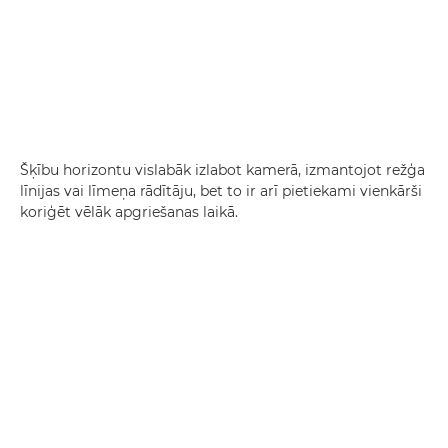
Šķību horizontu vislabāk izlabot kamerā, izmantojot režģa
līnijas vai līmeņa rādītāju, bet to ir arī pietiekami vienkārši
koriģēt vēlāk apgriešanas laikā.