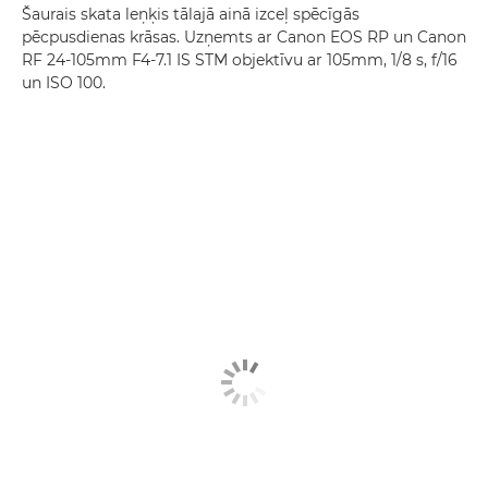
Šaurais skata leņķis tālajā ainā izceļ spēcīgās
pēcpusdienas krāsas. Uzņemts ar Canon EOS RP un Canon
RF 24-105mm F4-7.1 IS STM objektīvu ar 105mm, 1/8 s, f/16
un ISO 100.