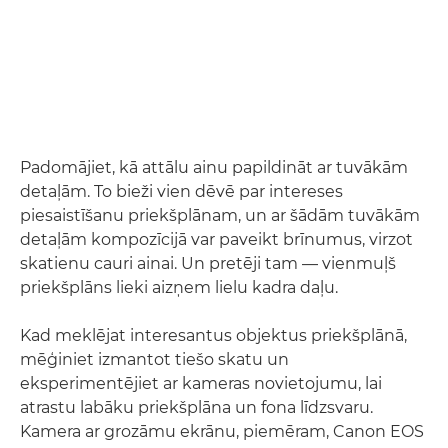
Padomājiet, kā attālu ainu papildināt ar tuvākām
detaļām. To bieži vien dēvē par intereses
piesaistīšanu priekšplānam, un ar šādām tuvākām
detaļām kompozīcijā var paveikt brīnumus, virzot
skatienu cauri ainai. Un pretēji tam — vienmuļš
priekšplāns lieki aizņem lielu kadra daļu.
Kad meklējat interesantus objektus priekšplānā,
mēģiniet izmantot tiešo skatu un
eksperimentējiet ar kameras novietojumu, lai
atrastu labāku priekšplāna un fona līdzsvaru.
Kamera ar grozāmu ekrānu, piemēram, Canon EOS