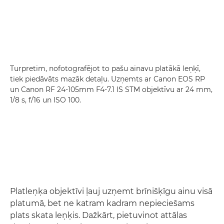
Turpretim, nofotografējot to pašu ainavu platākā leņķī,
tiek piedāvāts mazāk detaļu. Uzņemts ar Canon EOS RP
un Canon RF 24-105mm F4-7.1 IS STM objektīvu ar 24 mm,
1/8 s, f/16 un ISO 100.
Platleņķa objektīvi ļauj uzņemt brīnišķīgu ainu visā
platumā, bet ne katram kadram nepieciešams
plats skata leņķis. Dažkārt, pietuvinot attālas