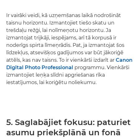
Ir vairāki veidi, kā uzņemšanas laikā nodrošināt
taisnu horizontu. Izmantojiet tiešo skatu un
trešdaļu režģi, lai nolīmeņotu horizontu. Ja
izmantojat trijkāji, iespējams, arī tā korpusā ir
noderīgs spirta līmeņrādis. Pat, ja izmantojat šos
līdzekļus, atsevišķos gadījumos var būt jākoriģē
attēls, kas nav taisns. To ir vienkārši izdarīt ar
Canon
Digital Photo Professional
programmu. Vienkārši
izmantojiet leņķa slīdni apgriešanas rīka
iestatījumos, lai koriģētu noliekumu.
5. Saglabājiet fokusu: paturiet
asumu priekšplānā un fonā