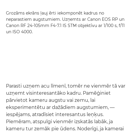
Grozāms ekrāns ļauj ērti iekomponēt kadrus no
neparastiem augstumiem. Uzņemts ar Canon EOS RP un
Canon RF 24-105mm F4-7.1 IS STM objektīvu ar 1/100 s, f/11
un ISO 4000.
Parasti uzņem acu līmenī, tomēr ne vienmēr tā var
uzņemt visinteresantāko kadru. Pamēģiniet
pārvietot kameru augstu vai zemu, lai
eksperimentētu ar dažādiem augstumiem, —
iespējams, atradīsiet interesantus leņķus.
Piemēram, atspulgi vienmēr izskatās labāk, ja
kameru tur zemāk pie ūdens. Noderīgi, ja kamerai