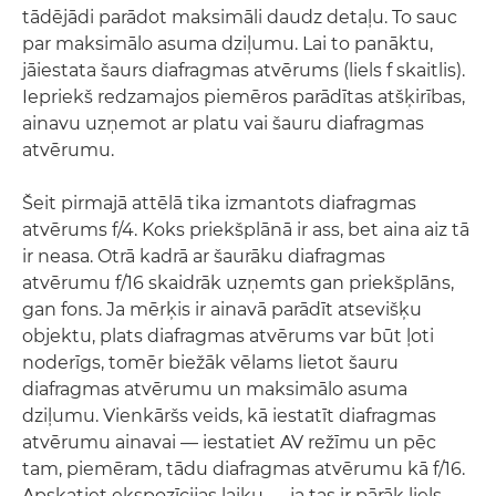
tādējādi parādot maksimāli daudz detaļu. To sauc
par maksimālo asuma dziļumu. Lai to panāktu,
jāiestata šaurs diafragmas atvērums (liels f skaitlis).
Iepriekš redzamajos piemēros parādītas atšķirības,
ainavu uzņemot ar platu vai šauru diafragmas
atvērumu.
Šeit pirmajā attēlā tika izmantots diafragmas
atvērums f/4. Koks priekšplānā ir ass, bet aina aiz tā
ir neasa. Otrā kadrā ar šaurāku diafragmas
atvērumu f/16 skaidrāk uzņemts gan priekšplāns,
gan fons. Ja mērķis ir ainavā parādīt atsevišķu
objektu, plats diafragmas atvērums var būt ļoti
noderīgs, tomēr biežāk vēlams lietot šauru
diafragmas atvērumu un maksimālo asuma
dziļumu. Vienkāršs veids, kā iestatīt diafragmas
atvērumu ainavai — iestatiet AV režīmu un pēc
tam, piemēram, tādu diafragmas atvērumu kā f/16.
Apskatiet ekspozīcijas laiku — ja tas ir pārāk liels,