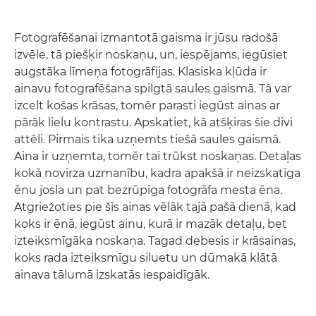
Fotografēšanai izmantotā gaisma ir jūsu radošā
izvēle, tā piešķir noskaņu, un, iespējams, iegūsiet
augstāka līmeņa fotogrāfijas. Klasiska kļūda ir
ainavu fotografēšana spilgtā saules gaismā. Tā var
izcelt košas krāsas, tomēr parasti iegūst ainas ar
pārāk lielu kontrastu. Apskatiet, kā atšķiras šie divi
attēli. Pirmais tika uzņemts tiešā saules gaismā.
Aina ir uzņemta, tomēr tai trūkst noskaņas. Detaļas
kokā novirza uzmanību, kadra apakšā ir neizskatīga
ēnu josla un pat bezrūpīga fotogrāfa mesta ēna.
Atgriežoties pie šīs ainas vēlāk tajā pašā dienā, kad
koks ir ēnā, iegūst ainu, kurā ir mazāk detaļu, bet
izteiksmīgāka noskaņa. Tagad debesis ir krāsainas,
koks rada izteiksmīgu siluetu un dūmakā klātā
ainava tālumā izskatās iespaidīgāk.