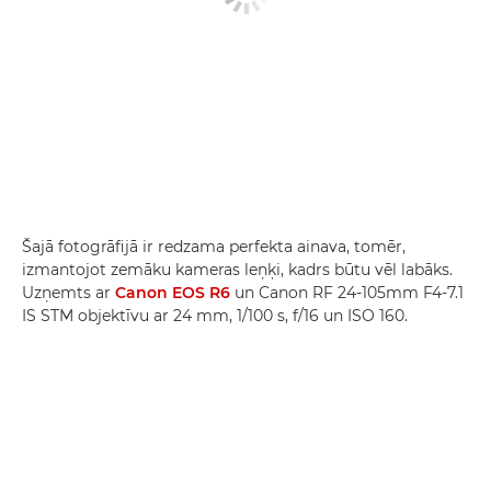
Šajā fotogrāfijā ir redzama perfekta ainava, tomēr,
izmantojot zemāku kameras leņķi, kadrs būtu vēl labāks.
Uzņemts ar
Canon EOS R6
un Canon RF 24-105mm F4-7.1
IS STM objektīvu ar 24 mm, 1/100 s, f/16 un ISO 160.