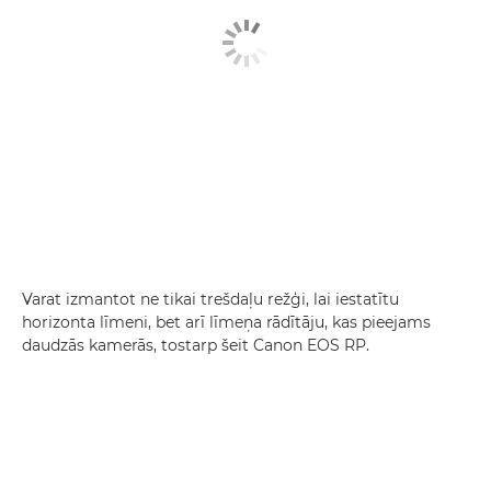
Varat izmantot ne tikai trešdaļu režģi, lai iestatītu
horizonta līmeni, bet arī līmeņa rādītāju, kas pieejams
daudzās kamerās, tostarp šeit Canon EOS RP.