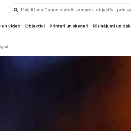
 un video
Objektīvi
Printeri un skeneri
Risinājumi un pa
Attēla stabilizēšana, fotografēšana vājā apgaismojumā un klusumā — EOS R