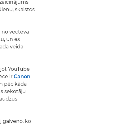
izaicinājums
ienu, skaistos
s no vectēva
šu, un es
šāda veida
ojot YouTube
ece ir
Canon
un pēc kāda
as sekotāju
 daudzus
j galveno, ko