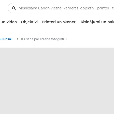
un video
Objektīvi
Printeri un skeneri
Risinājumi un pa
Stāsti par fotografēšanu un radošumu
Kļūšana par ēdiena fotogrāfi un influenceri