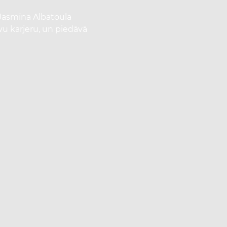
Jasmīna Albatoula
avu karjeru, un piedāvā