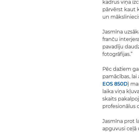
kadrus viņa izc
pārvērst kaut 
un māksliniecis
Jasmīna uzsāk
franču interje
pavadīju daudz
fotogrāfijas.”
Pēc dažiem gad
pamācības, la
EOS 850D
) ma
laika viņa kļuv
skaits pakalpo
profesionālus 
Jasmīna prot l
apguvusi ceļā