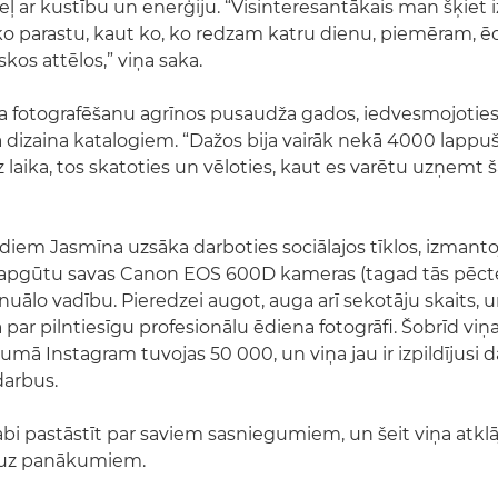
eļ ar kustību un enerģiju. “Visinteresantākais man šķiet 
ko parastu, kaut ko, ko redzam katru dienu, piemēram, ēd
kos attēlos,” viņa saka.
a fotografēšanu agrīnos pusaudža gados, iedvesmojotie
ra dizaina katalogiem. “Dažos bija vairāk nekā 4000 lappu
 laika, tos skatoties un vēloties, kaut es varētu uzņemt 
iem Jasmīna uzsāka darboties sociālajos tīklos, izmant
i apgūtu savas Canon EOS 600D kameras (tagad tās pēct
nuālo vadību. Pieredzei augot, auga arī sekotāju skaits, 
a par pilntiesīgu profesionālu ēdiena fotogrāfi. Šobrīd viņ
jumā Instagram tuvojas 50 000, un viņa jau ir izpildījusi
darbus.
abi pastāstīt par saviem sasniegumiem, un šeit viņa atklā
 uz panākumiem.