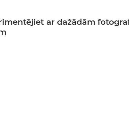
erimentējiet ar dažādām fotogra
ēm