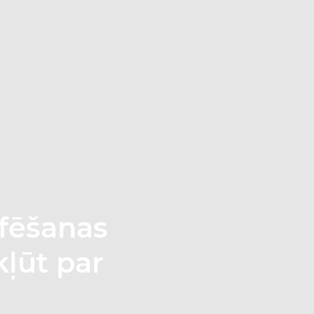
afēšanas
kļūt par