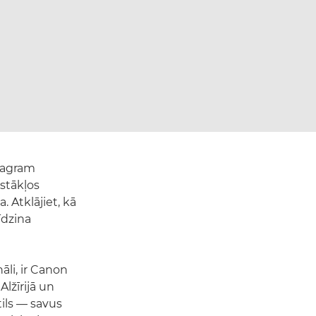
stagram
pstākļos
. Atklājiet, kā
īdzina
āli, ir Canon
Alžīrijā un
tils — savus