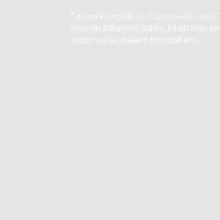
Ēdiena fotogrāfe un Canon vēstniece 
(Yasmin AlBatoul) stāsta, kā attīstīja s
padomus jaunajiem fotogrāfiem.