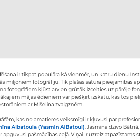
fēšana ir tikpat populāra kā vienmēr, un katru dienu In
s miljoniem fotogrāfiju. Tik plašas satura pieejamības a
a fotogrāfiem kļūst arvien grūtāk izcelties uz pārējo fona
ākajiem mājas ēdieniem var piešķirt izskatu, kas tos piel
storāniem ar Mišelina zvaigznēm.
āfēm, kas no amatieres veiksmīgi ir kļuvusi par profesion
īna Albatoula (Yasmin AlBatoul)
. Jasmīna dzīvo Bātnā, 
r apguvusi pašmācības ceļā. Viņai ir uzreiz atpazīstams s