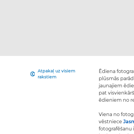
Atpakaļ uz visiem
Ēdiena fotogra

rakstiem
plūsmās parādā
jaunajiem ēdien
pat visvienkārš
ēdieniem no re
Viena no fotogr
vēstniece
Jasm
fotografēšanu i