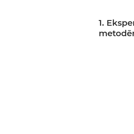
1. Eksp
metod