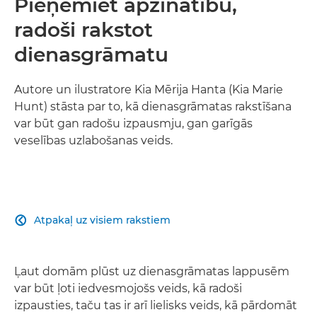
Pieņemiet apzinātību,
radoši rakstot
dienasgrāmatu
Autore un ilustratore Kia Mērija Hanta (Kia Marie
Hunt) stāsta par to, kā dienasgrāmatas rakstīšana
var būt gan radošu izpausmju, gan garīgās
veselības uzlabošanas veids.
Atpakaļ uz visiem rakstiem

Ļaut domām plūst uz dienasgrāmatas lappusēm
var būt ļoti iedvesmojošs veids, kā radoši
izpausties, taču tas ir arī lielisks veids, kā pārdomāt