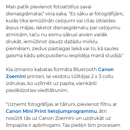
Man patīk pievienot fotoattēlus savai
dienasgrāmatai," viņa saka. "Es sāku ar fotogrāfijām,
kurās tika iemūžināti ceļojumi vai citas izklaides
ārpus mājas, rakstot dienasgrāmatu par ceļojumu
atmiņām, taču nu esmu sākusi arvien vairāk
drukāt, iemūžinot daudz dažādu mirkļu,
piemēram, ziedus pastaigas laikā vai to, kā saules
gaisma kādu pēcpusdienu iespīdēja manā studijā."
Kia izmanto kabatas formāta Bluetooth
Canon
Zoemini
printeri, lai veidotu tūlītējas 2 x 3 collu
izdrukas, ko uzlīmēt uz papīra, vienkārši
pieslēdzoties viedtālrunim.
"Uzņemt fotogrāfijas ar tālruni, pievienot filtru ar
Canon Mini Print lietojumprogrammu
, ātri
nosūtīt tās uz Canon Zoemini un uzdrukāt uz
līmpapīra ir apbrīnojami. Tas piešķir šim procesam