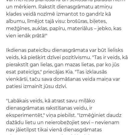
un mērķiem. Rakstīt dienasgrāmatu atmiņu
klades veidā nozīmē izmantot to gandrīz kā
albumu, līmējot tajā visu: brošūras, biļetes,
mežģīnes, auklas, papīru, materiālus – jebko, kas
vien ienāk prātā!"
Ikdienas pateicību dienasgrāmata var būt lielisks
veids, kā piešķirt dzīvei pozitīvismu. "Tas ir veids, kā
pierakstīt gan lielas, gan mazas lietas, par ko jūs
esat pateicīgs," priecājas Kia. "Tas izklausās
vienkārši, taču sava domāšanas veida maiņa var
patiesi izmainīt jūsu dzīvi.
"Labākais veids, kā atrast savu mīļāko
dienasgrāmatas rakstīšanas veidu, ir
eksperimentēt," viņa piebilst. "Izmēģiniet daudz
dažādu lietu un neierobežojiet sevi – nevienam
nav jāietilpst tikai vienā dienasgrāmatas