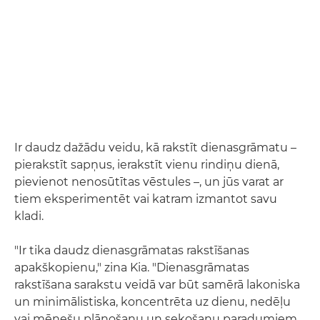
Ir daudz dažādu veidu, kā rakstīt dienasgrāmatu –
pierakstīt sapņus, ierakstīt vienu rindiņu dienā,
pievienot nenosūtītas vēstules –, un jūs varat ar
tiem eksperimentēt vai katram izmantot savu
kladi.
"Ir tika daudz dienasgrāmatas rakstīšanas
apakškopienu," zina Kia. "Dienasgrāmatas
rakstīšana sarakstu veidā var būt samērā lakoniska
un minimālistiska, koncentrēta uz dienu, nedēļu
vai mēnešu plānošanu un sekošanu paradumiem