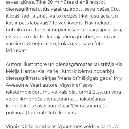
savas izjūtas. Tikai 20 minūtes dienā rakstot
dienasgrāmatu, jūs varat uzlabotu savu pašsajūtu,
it īpaši tad, ja zināt, ka to redzēs tikai jūsu acis. Un
kas ir pats labākais? To var ikviens. Nav nekādu
noteikumu. Jums ir nepieciešama tikai papīra lapa,
uz kuras uzlikt to, kā tajā dienā jūtaties, vai nu ar
vārdiem, zīmējumiem, kolāžu, vai savu foto
izdrukām.
Autore, ilustratore un dienasgrāmatas rakstītāja Kia
Mērija Hanta (Kia Marie Hunt) ir bērnu nodarbju
dienasgrāmatu sērijas "Mans brīnišķīgais gads” (My
Awesome Year) autore. Viņai ir arī savs
rakstāmpiederumu veikals platformā Etsy, un viņa
veido ikmēneša dienasgrāmatu rakstīšanas
komplektus savai augošajai "Dienasgrāmatu
pulciņa" (Journal Club) kopienai.
Viņai šis ir bijis radošās izpausmes veids visa mūža