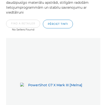
daudzpusīgo materiālu apstrādi, stilīgām radošām
lietojumprogrammām un stabilu savienojumu ar
viedtālruni
FIND A RETAILER
PĒRCIET TINTI
No Sellers Found