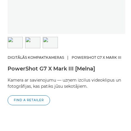
DIGITĀLĀS KOMPAKTKAMERAS
|
POWERSHOT G7 X MARK III
PowerShot G7 X Mark III [Melna]
Kamera ar savienojumu — uzņem izcilus videoklipus un
fotogrāfijas, kas patiks jūsu sekotājiem.
FIND A RETAILER