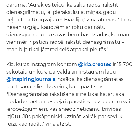
garumā. "Agrāk es teicu, ka sāku radoši rakstīt
dienasgrāmatu, lai pierakstītu atmiņas, gadu
ceļojot pa Urugvaju un Brazīliju," viņa atceras. "Taču
nesen uzgāju kaudzēm ar roku darinātu
dienasgrāmatu no savas bērnības. Izrādās, ka man
vienmēr ir paticis radoši rakstīt dienasgrāmatu –
man bija tikai jāatrod ceļš atpakaļ pie tās."
Kia, kuras Instagram kontam
@kia.creates
ir 15 700
sekotāju un kura pārvalda arī Instagram lapu
@inspiringjournals
, norāda, ka dienasgrāmatas
rakstīšana ir lielisks veids, kā iepazīt sevi.
"Dienasgrāmatas rakstīšana ir ne tikai katartiska
nodarbe, bet arī iespēja izpausties bez iecerēm vai
ierobežojumiem, kas sniedz neticamu brīvības
izjūtu. Jūs pakāpeniski uzzināt vairāk par sevi ik
reizi, kad radāt," viņa atzīst.