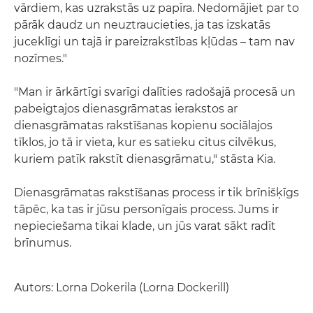
vārdiem, kas uzrakstās uz papīra. Nedomājiet par to
pārāk daudz un neuztraucieties, ja tas izskatās
juceklīgi un tajā ir pareizrakstības kļūdas – tam nav
nozīmes."
"Man ir ārkārtīgi svarīgi dalīties radošajā procesā un
pabeigtajos dienasgrāmatas ierakstos ar
dienasgrāmatas rakstīšanas kopienu sociālajos
tīklos, jo tā ir vieta, kur es satieku citus cilvēkus,
kuriem patīk rakstīt dienasgrāmatu," stāsta Kia.
Dienasgrāmatas rakstīšanas process ir tik brīnišķīgs
tāpēc, ka tas ir jūsu personīgais process. Jums ir
nepieciešama tikai klade, un jūs varat sākt radīt
brīnumus.
Autors: Lorna Dokerila (Lorna Dockerill)