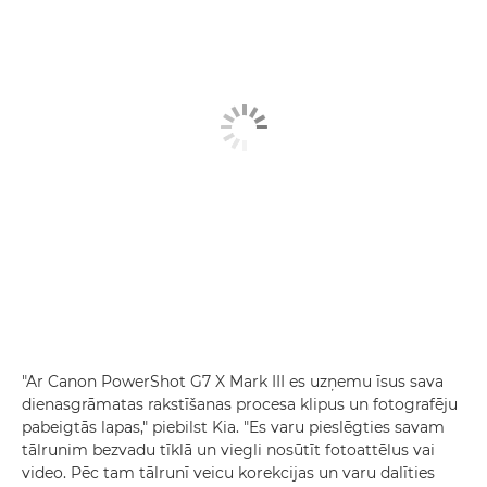
"Ar
Canon PowerShot G7 X Mark III
es uzņemu īsus sava
dienasgrāmatas rakstīšanas procesa klipus un fotografēju
pabeigtās lapas," piebilst Kia. "Es varu pieslēgties savam
tālrunim
bezvadu tīklā
un viegli nosūtīt fotoattēlus vai
video. Pēc tam tālrunī veicu korekcijas un varu dalīties