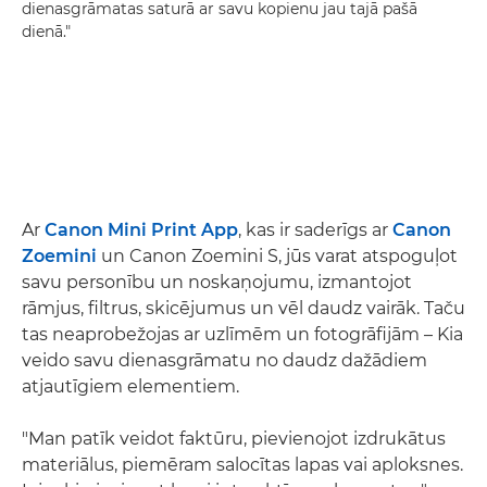
dienasgrāmatas saturā ar savu kopienu jau tajā pašā
dienā."
Ar
Canon Mini Print App
, kas ir saderīgs ar
Canon
Zoemini
un Canon Zoemini S, jūs varat atspoguļot
savu personību un noskaņojumu, izmantojot
rāmjus, filtrus, skicējumus un vēl daudz vairāk. Taču
tas neaprobežojas ar uzlīmēm un fotogrāfijām – Kia
veido savu dienasgrāmatu no daudz dažādiem
atjautīgiem elementiem.
"Man patīk veidot faktūru, pievienojot izdrukātus
materiālus, piemēram salocītas lapas vai aploksnes.