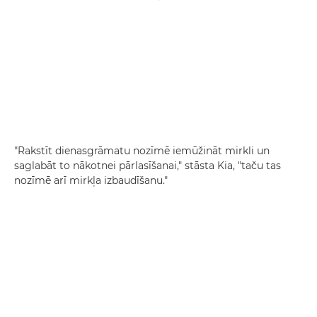
"Rakstīt dienasgrāmatu nozīmē iemūžināt mirkli un
saglabāt to nākotnei pārlasīšanai," stāsta Kia, "taču tas
nozīmē arī mirkļa izbaudīšanu."