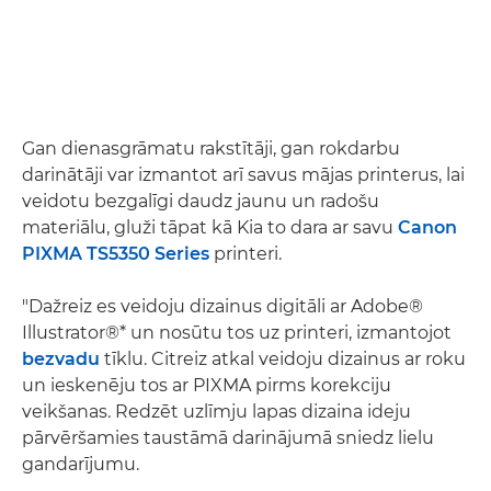
Gan dienasgrāmatu rakstītāji, gan rokdarbu
darinātāji var izmantot arī savus mājas printerus, lai
veidotu bezgalīgi daudz jaunu un radošu
materiālu, gluži tāpat kā Kia to dara ar savu
Canon
PIXMA TS5350 Series
printeri.
"Dažreiz es veidoju dizainus digitāli ar Adobe®
Illustrator®* un nosūtu tos uz printeri, izmantojot
bezvadu
tīklu. Citreiz atkal veidoju dizainus ar roku
un ieskenēju tos ar PIXMA pirms korekciju
veikšanas. Redzēt uzlīmju lapas dizaina ideju
pārvēršamies taustāmā darinājumā sniedz lielu
gandarījumu.