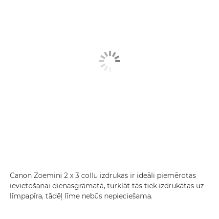
Canon Zoemini
2 x 3 collu izdrukas ir ideāli piemērotas
ievietošanai dienasgrāmatā, turklāt tās tiek izdrukātas uz
līmpapīra, tādēļ līme nebūs nepieciešama.