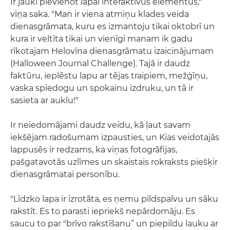
Ir jauki pievienot lapai interaktīvus elementus,"
viņa saka. "Man ir viena atmiņu klades veida
dienasgrāmata, kuru es izmantoju tikai oktobrī un
kura ir veltīta tikai un vienīgi manam ik gadu
rīkotajam Helovīna dienasgrāmatu izaicinājumam
(Halloween Journal Challenge). Tajā ir daudz
faktūru, ieplēstu lapu ar tējas traipiem, mežģīņu,
vaska spiedogu un spokainu izdruku, un tā ir
sasieta ar auklu!"
Ir neiedomājami daudz veidu, kā ļaut savam
iekšējam radošumam izpausties, un Kias veidotajās
lappusēs ir redzams, ka viņas fotogrāfijas,
pašgatavotās uzlīmes un skaistais rokraksts piešķir
dienasgrāmatai personību.
"Līdzko lapa ir izrotāta, es ņemu pildspalvu un sāku
rakstīt. Es to parasti iepriekš nepārdomāju. Es
saucu to par "brīvo rakstīšanu” un piepildu lauku ar