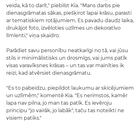
veida, kā to darīt," piebilst Kia. "Mans darbs pie
dienasgrāmatas sākas, piešķirot lapai krāsu, parasti
ar tematiskiem rotājumiem. Es pavadu daudz laika,
drukājot foto, izvēloties uzlīmes un dekoratīvo
līmlenti," viņa skaidro.
Parādiet savu personību neatkarīgi no tā, vai jūsu
stils ir minimālistisks un drosmīgs, vai jums patīk
visas varavīksnes krāsas – un tas var mainīties ik
reizi, kad atvērsiet dienasgrāmatu.
"Es to pabeidzu, piepildot laukumu ar skicējumiem
un uzlīmēm," komentē Kia. "Es nerimstos, kamēr
lapa nav pilna, jo man tas patīk. Es ievēroju
principu "jo vairāk, jo labāk", taču tas noteikti ne
visiem patiks."