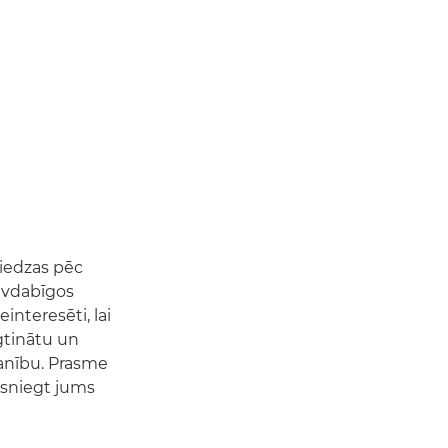
niedzas pēc
savdabīgos
interesēti, lai
ūgtinātu un
manību. Prasme
 sniegt jums