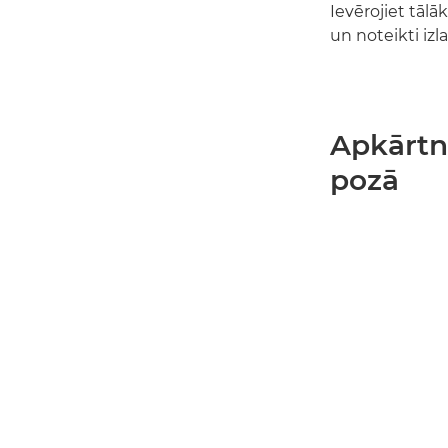
Ievērojiet tālā
un noteikti iz
Apkārtn
pozā