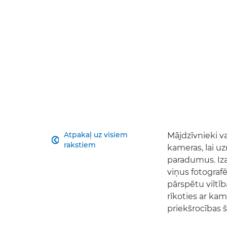
Atpakaļ uz visiem
Mājdzīvnieki v

rakstiem
kameras, lai u
paradumus. Izai
viņus fotografē
pārspētu viltīb
rīkoties ar ka
priekšrocības š