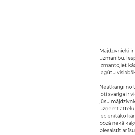
Mājdzīvnieki ir
uzmanību. Iespē
izmantojiet kād
iegūtu vislabāk
Neatkarīgi no t
ļoti svarīga ir 
jūsu mājdzīvnie
uzņemt attēlu
iecienītāko kār
pozā nekā kaķu
piesaistīt ar ī