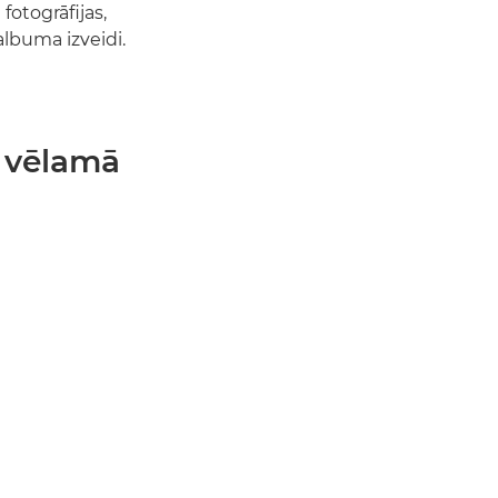
fotogrāfijas,
albuma izveidi.
 vēlamā