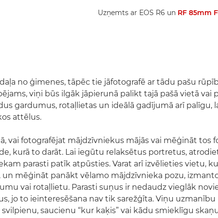
Uzņemts ar EOS R6 un
RF 85mm F
 daļa no ģimenes, tāpēc tie jāfotografē ar tādu pašu rūpī
jams, viņi būs ilgāk jāpierunā palikt tajā pašā vietā vai 
us gardumus, rotaļlietas un ideālā gadījumā arī palīgu, la
os attēlus.
ā, vai fotografējat mājdzīvniekus mājās vai mēģināt tos fo
vide, kurā to darāt. Lai iegūtu relaksētus portretus, atrodie
kam parasti patīk atpūsties. Varat arī izvēlieties vietu, ku
, un mēģināt panākt vēlamo mājdzīvnieka pozu, izmanto
umu vai rotaļlietu. Parasti suņus ir nedaudz vieglāk novie
s, jo to ieinteresēšana nav tik sarežģīta. Viņu uzmanību 
su svilpienu, saucienu “kur kaķis” vai kādu smieklīgu skaņu