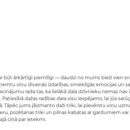
ar būt ārkārtīgi piemīlīgi — daudzi no mums bieži vien s
zņemtu viņu dīvainās izdarības, smieklīgās emocijas un 
cinājumu rada tas, ka lielākā daļa dzīvnieku nemaz nav ie
. Patiesībā dažas radības dara visu iespējamo, lai jūs sar
ā. Tāpēc jums jāizmanto daži triki, lai pievērstu viņu uz
meru, pozēšanas triki un pilnas kabatas ar gardumiem var
ajā cīņā par ietekmi.