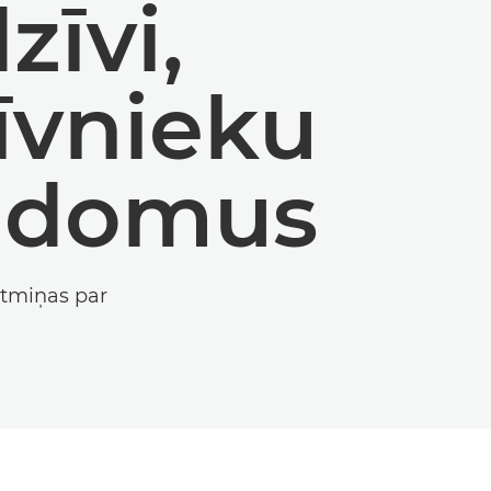
zīvi,
īvnieku
padomus
atmiņas par