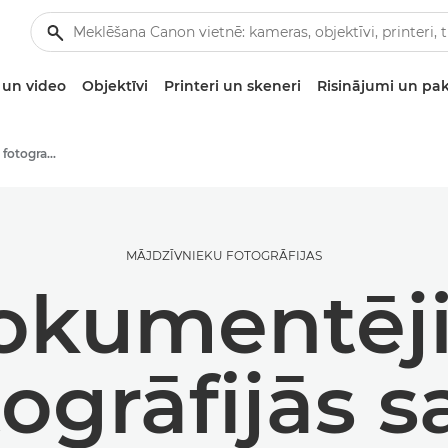
un video
Objektīvi
Printeri un skeneri
Risinājumi un pa
Padomi un paņēmieni fotografēšanai un drukāšanai
MĀJDZĪVNIEKU FOTOGRĀFIJAS
okumentēji
togrāfijās s