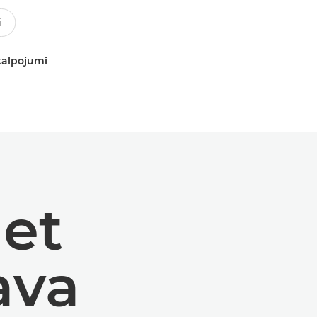
kalpojumi
et
ava