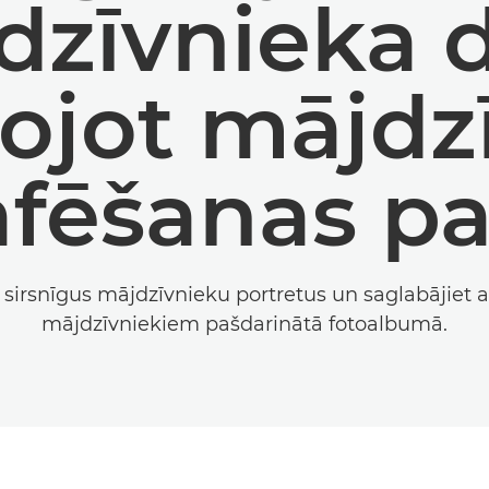
zīvnieka d
ojot mājdz
afēšanas 
 sirsnīgus mājdzīvnieku portretus un saglabājiet 
mājdzīvniekiem pašdarinātā fotoalbumā.