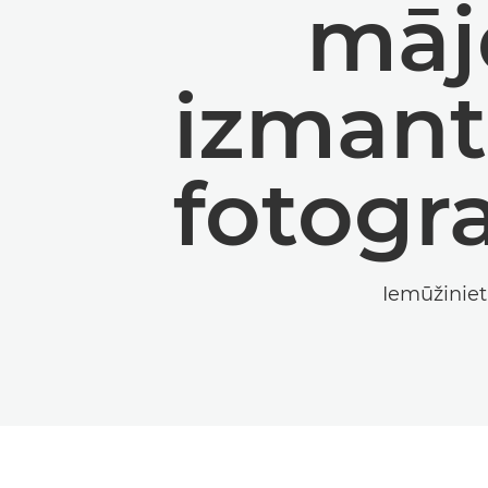
mājd
izmant
fotogr
Iemūžiniet