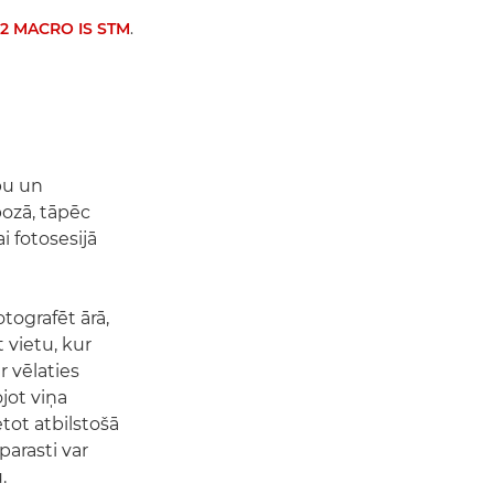
2 MACRO IS STM
.
bu un
pozā, tāpēc
i fotosesijā
tografēt ārā,
t vietu, kur
r vēlaties
jot viņa
tot atbilstošā
parasti var
.