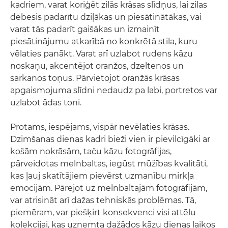
kadriem, varat koriģēt zilās krāsas slīdņus, lai zilas
debesis padarītu dziļākas un piesātinātākas, vai
varat tās padarīt gaišākas un izmainīt
piesātinājumu atkarībā no konkrētā stila, kuru
vēlaties panākt. Varat arī uzlabot rudens kāzu
noskaņu, akcentējot oranžos, dzeltenos un
sarkanos toņus. Pārvietojot oranžās krāsas
apgaismojuma slīdni nedaudz pa labi, portretos var
uzlabot ādas toni.
Protams, iespējams, vispār nevēlaties krāsas.
Dzimšanas dienas kadri bieži vien ir pievilcīgāki ar
košām nokrāsām, taču kāzu fotogrāfijas,
pārveidotas melnbaltas, iegūst mūžības kvalitāti,
kas ļauj skatītājiem pievērst uzmanību mirkļa
emocijām. Pārejot uz melnbaltajām fotogrāfijām,
var atrisināt arī dažas tehniskās problēmas. Tā,
piemēram, var piešķirt konsekvenci visi attēlu
kolekcijai, kas uzņemta dažādos kāzu dienas laikos