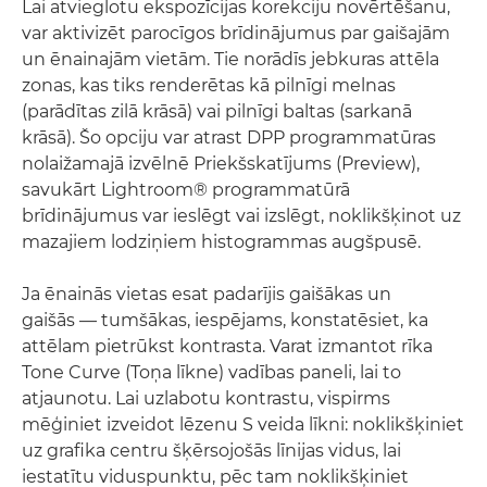
Lai atvieglotu ekspozīcijas korekciju novērtēšanu,
var aktivizēt parocīgos brīdinājumus par gaišajām
un ēnainajām vietām. Tie norādīs jebkuras attēla
zonas, kas tiks renderētas kā pilnīgi melnas
(parādītas zilā krāsā) vai pilnīgi baltas (sarkanā
krāsā). Šo opciju var atrast DPP programmatūras
nolaižamajā izvēlnē Priekšskatījums (Preview),
savukārt Lightroom® programmatūrā
brīdinājumus var ieslēgt vai izslēgt, noklikšķinot uz
mazajiem lodziņiem histogrammas augšpusē.
Ja ēnainās vietas esat padarījis gaišākas un
gaišās — tumšākas, iespējams, konstatēsiet, ka
attēlam pietrūkst kontrasta. Varat izmantot rīka
Tone Curve (Toņa līkne) vadības paneli, lai to
atjaunotu. Lai uzlabotu kontrastu, vispirms
mēģiniet izveidot lēzenu S veida līkni: noklikšķiniet
uz grafika centru šķērsojošās līnijas vidus, lai
iestatītu viduspunktu, pēc tam noklikšķiniet