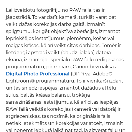
Lai izveidotu fotogrāfiju no RAW faila, tas ir
jāapstrādā. To var darīt kamerā, turklāt varat pat
veikt dažas korekcijas darba gaitā, izmainīt
spilgtumu, koriģēt objektīva aberācijas, izmantot
iepriekšējos iestatījumus, piemēram, košas vai
maigas krāsas, kā arī veikt citas darbības. Tomēr ir
lietderīgi apstrādi veikt (daudz lielākā) datora
ekrānā, izmantojot speciālu RAW failu rediģēšanas
programmatūru, piemēram, Canon bezmaksas
Digital Photo Professional
(DPP) vai Adobe®
Lightroom® programmatūru. To ir vienkārši izdarīt,
un tas sniedz iespējas izmantot dažādus attēlu
stilus, baltās krāsas balansu, trokšņa
samazināšanas iestatījumus, kā arī citas iespējas.
RAW failā veiktās korekcijas (kamerā vai datorā) ir
atgriezeniskas, tas nozīmē, ka oriģinālais fails
netiek ietekmēts un korekcijas var atcelt, izmainīt
vai noņemt jebkurā laikā pat tad, ja aizverat failu un