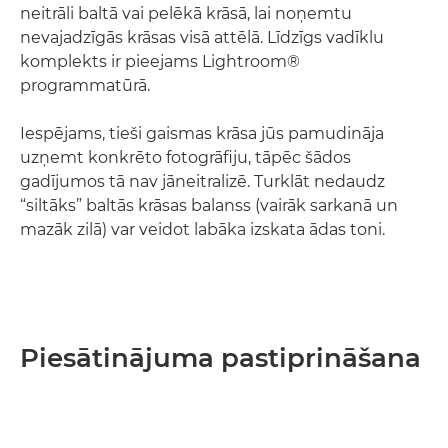
neitrāli baltā vai pelēkā krāsā, lai noņemtu
nevajadzīgās krāsas visā attēlā. Līdzīgs vadīklu
komplekts ir pieejams Lightroom®
programmatūrā.
Iespējams, tieši gaismas krāsa jūs pamudināja
uzņemt konkrēto fotogrāfiju, tāpēc šādos
gadījumos tā nav jāneitralizē. Turklāt nedaudz
“siltāks” baltās krāsas balanss (vairāk sarkanā un
mazāk zilā) var veidot labāka izskata ādas toni.
Piesātinājuma pastiprināšana