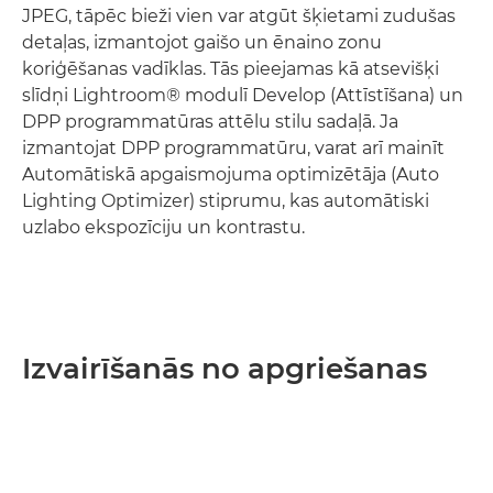
JPEG, tāpēc bieži vien var atgūt šķietami zudušas
detaļas, izmantojot gaišo un ēnaino zonu
koriģēšanas vadīklas. Tās pieejamas kā atsevišķi
slīdņi Lightroom® modulī Develop (Attīstīšana) un
DPP programmatūras attēlu stilu sadaļā. Ja
izmantojat DPP programmatūru, varat arī mainīt
Automātiskā apgaismojuma optimizētāja (Auto
Lighting Optimizer) stiprumu, kas automātiski
uzlabo ekspozīciju un kontrastu.
Izvairīšanās no apgriešanas