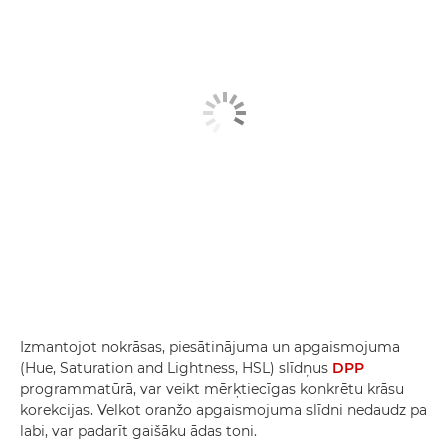
Izmantojot nokrāsas, piesātinājuma un apgaismojuma
(Hue, Saturation and Lightness, HSL) slīdņus
DPP
programmatūrā, var veikt mērķtiecīgas konkrētu krāsu
korekcijas. Velkot oranžo apgaismojuma slīdni nedaudz pa
labi, var padarīt gaišāku ādas toni.