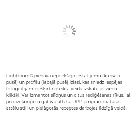
Lightroom® piedāvā iepriekšējo iestatījumu (kreisajā
pusē) un profilu (labajā pusē) izlasi, kas sniedz iespējas
fotogrāfijām piešķirt noteikta veida izskatu ar vienu
klikšķi. Var izmantot slīdņus un citus rediģēšanas rīkus, lai
precīzi koriģētu gatavo attēlu. DPP programmatūras
attēlu stili un pielāgotās receptes darbojas līdzīgā veidā.