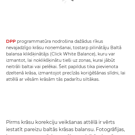
DPP
programmatūra nodrošina dažādus rīkus
nevajadzīgo krāsu noņemšanai, tostarp pilinātāju Baltā
balansa klikšķinātājs (Click White Balance), kuru var
izmantot, lai noklikšķinātu tieši uz zonas, kurai jābūt
neitrāli baltai vai pelēkai. Šeit papildus tika pievienota
dzeltenā krāsa, izmantojot precīzās koriģēšānas slīdni, lai
attēlā ar vēsām krāsām tās padarītu siltākas.
Pirms krāsu korekciju veikšanas attēlā ir vērts
iestatīt pareizu baltās krāsas balansu. Fotogrāfijas,