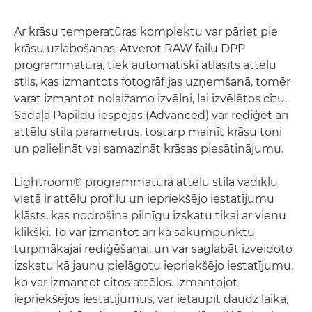
Ar krāsu temperatūras komplektu var pāriet pie
krāsu uzlabošanas. Atverot RAW failu DPP
programmatūrā, tiek automātiski atlasīts attēlu
stils, kas izmantots fotogrāfijas uzņemšanā, tomēr
varat izmantot nolaižamo izvēlni, lai izvēlētos citu.
Sadaļā Papildu iespējas (Advanced) var rediģēt arī
attēlu stila parametrus, tostarp mainīt krāsu toni
un palielināt vai samazināt krāsas piesātinājumu.
Lightroom® programmatūrā attēlu stila vadīklu
vietā ir attēlu profilu un iepriekšējo iestatījumu
klāsts, kas nodrošina pilnīgu izskatu tikai ar vienu
klikšķi. To var izmantot arī kā sākumpunktu
turpmākajai rediģēšanai, un var saglabāt izveidoto
izskatu kā jaunu pielāgotu iepriekšējo iestatījumu,
ko var izmantot citos attēlos. Izmantojot
iepriekšējos iestatījumus, var ietaupīt daudz laika,