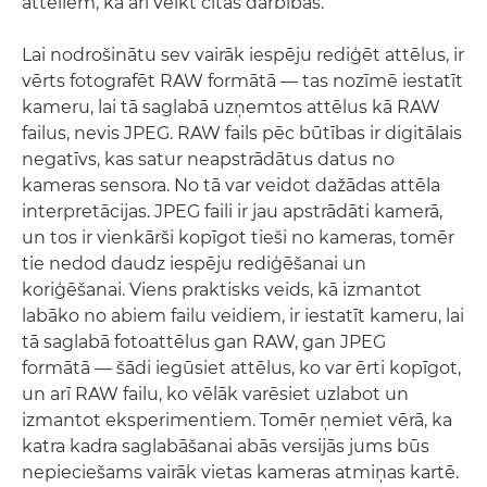
attēliem, kā arī veikt citas darbības.
Lai nodrošinātu sev vairāk iespēju rediģēt attēlus, ir
vērts fotografēt RAW formātā — tas nozīmē iestatīt
kameru, lai tā saglabā uzņemtos attēlus kā RAW
failus, nevis JPEG. RAW fails pēc būtības ir digitālais
negatīvs, kas satur neapstrādātus datus no
kameras sensora. No tā var veidot dažādas attēla
interpretācijas. JPEG faili ir jau apstrādāti kamerā,
un tos ir vienkārši kopīgot tieši no kameras, tomēr
tie nedod daudz iespēju rediģēšanai un
koriģēšanai. Viens praktisks veids, kā izmantot
labāko no abiem failu veidiem, ir iestatīt kameru, lai
tā saglabā fotoattēlus gan RAW, gan JPEG
formātā — šādi iegūsiet attēlus, ko var ērti kopīgot,
un arī RAW failu, ko vēlāk varēsiet uzlabot un
izmantot eksperimentiem. Tomēr ņemiet vērā, ka
katra kadra saglabāšanai abās versijās jums būs
nepieciešams vairāk vietas kameras atmiņas kartē.