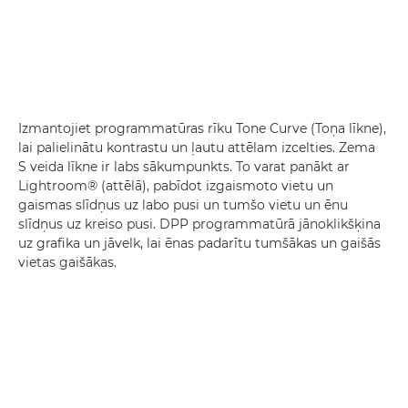
Izmantojiet programmatūras rīku Tone Curve (Toņa līkne),
lai palielinātu kontrastu un ļautu attēlam izcelties. Zema
S veida līkne ir labs sākumpunkts. To varat panākt ar
Lightroom® (attēlā), pabīdot izgaismoto vietu un
gaismas slīdņus uz labo pusi un tumšo vietu un ēnu
slīdņus uz kreiso pusi. DPP programmatūrā jānoklikšķina
uz grafika un jāvelk, lai ēnas padarītu tumšākas un gaišās
vietas gaišākas.