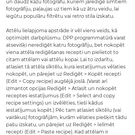
un daudz kāzu fotogrāfu, kuriem jārediģē simtiem
fotogrāfiju, paļaujas uz tiem kā uz ātru veidu, lai
iegūtu populāru filtrētu vai retro stila izskatu.
Attēlu lielapjoma apstrāde ir vēl viens veids, kā
optimizēt darbplūsmu. DPP programmatūrā varat
atsevišķi nerediģēt katru fotogrāfiju, bet nokopēt
viena attēla rediģēšanas recepti un pielietot to
citam attēlam vai attēlu kopai. Lai to izdarītu,
atlasiet tā attēla sīktēlu, kura iestatījumus vēlaties
nokopēt, un pārejiet uz Rediģēt > Kopēt recepti
(Edit > Copy recipe) augšējā joslā. (Varat arī
izmantot opcijas Rediģēt > Atlasīt un nokopēt
receptes iestatījumus (Edit > Select and copy
recipe settings) un izvēlēties, tieši kādus
iestatījumus kopēt.) Pēc tam atlasiet sīktēlu (vai
vairākus) fotogrāfijām, kurām vēlaties piešķirt tādu
pašu izskatu, un pārejiet uz Rediģēt > Ielīmēt
recepti (Edit > Paste recipe). Kad attēlam ir