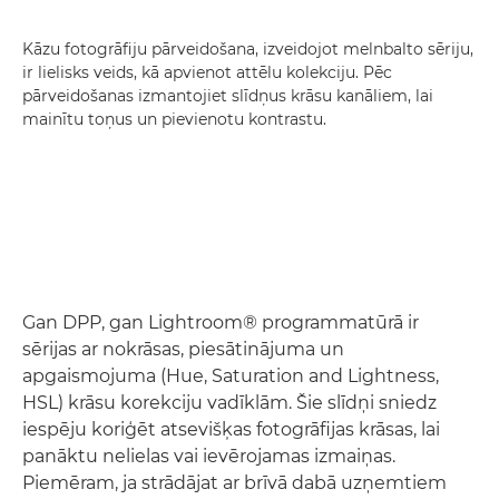
Kāzu fotogrāfiju pārveidošana, izveidojot melnbalto sēriju,
ir lielisks veids, kā apvienot attēlu kolekciju. Pēc
pārveidošanas izmantojiet slīdņus krāsu kanāliem, lai
mainītu toņus un pievienotu kontrastu.
Gan DPP, gan Lightroom® programmatūrā ir
sērijas ar nokrāsas, piesātinājuma un
apgaismojuma (Hue, Saturation and Lightness,
HSL) krāsu korekciju vadīklām. Šie slīdņi sniedz
iespēju koriģēt atsevišķas fotogrāfijas krāsas, lai
panāktu nelielas vai ievērojamas izmaiņas.
Piemēram, ja strādājat ar brīvā dabā uzņemtiem