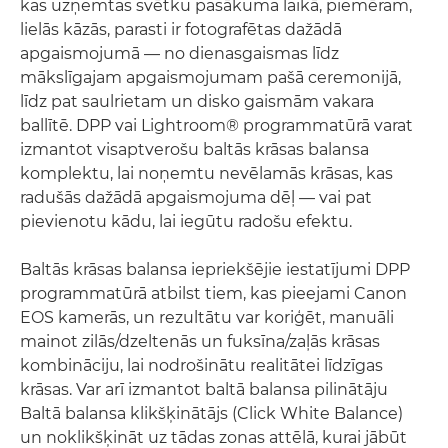
kas uzņemtas svētku pasākuma laikā, piemēram,
lielās kāzās, parasti ir fotografētas dažādā
apgaismojumā — no dienasgaismas līdz
mākslīgajam apgaismojumam pašā ceremonijā,
līdz pat saulrietam un disko gaismām vakara
ballītē. DPP vai Lightroom® programmatūrā varat
izmantot visaptverošu baltās krāsas balansa
komplektu, lai noņemtu nevēlamās krāsas, kas
radušās dažādā apgaismojuma dēļ — vai pat
pievienotu kādu, lai iegūtu radošu efektu.
Baltās krāsas balansa iepriekšējie iestatījumi DPP
programmatūrā atbilst tiem, kas pieejami Canon
EOS kamerās, un rezultātu var koriģēt, manuāli
mainot zilās/dzeltenās un fuksīna/zaļās krāsas
kombināciju, lai nodrošinātu realitātei līdzīgas
krāsas. Var arī izmantot baltā balansa pilinātāju
Baltā balansa klikšķinātājs (Click White Balance)
un noklikšķināt uz tādas zonas attēlā, kurai jābūt