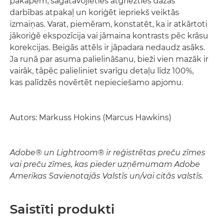
pakāpēm, sagatavojieties atgriezties dažas
darbības atpakaļ un koriģēt iepriekš veiktās
izmaiņas. Varat, piemēram, konstatēt, ka ir atkārtoti
jākoriģē ekspozīcija vai jāmaina kontrasts pēc krāsu
korekcijas. Beigās attēls ir jāpadara nedaudz asāks.
Ja runā par asuma palielināšanu, bieži vien mazāk ir
vairāk, tāpēc palieliniet svarīgu detaļu līdz 100%,
kas palīdzēs novērtēt nepieciešamo apjomu.
Autors: Markuss Hokins (Marcus Hawkins)
Adobe® un Lightroom® ir reģistrētas preču zīmes
vai preču zīmes, kas pieder uzņēmumam Adobe
Amerikas Savienotajās Valstīs un/vai citās valstīs.
Saistīti produkti