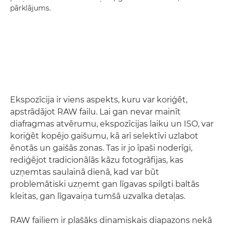
pārklājums.
Ekspozīcija ir viens aspekts, kuru var koriģēt,
apstrādājot RAW failu. Lai gan nevar mainīt
diafragmas atvērumu, ekspozīcijas laiku un ISO, var
koriģēt kopējo gaišumu, kā arī selektīvi uzlabot
ēnotās un gaišās zonas. Tas ir jo īpaši noderīgi,
rediģējot tradicionālās kāzu fotogrāfijas, kas
uzņemtas saulainā dienā, kad var būt
problemātiski uzņemt gan līgavas spilgti baltās
kleitas, gan līgavaiņa tumšā uzvalka detaļas.
RAW failiem ir plašāks dinamiskais diapazons nekā