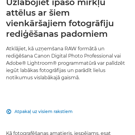
Uzlabojiet īpašo mirkļu
attēlus ar šiem
vienkāršajiem fotogrāfiju
rediģēšanas padomiem
Atklājiet, kā uzņemšana RAW formātā un
rediģēšana Canon Digital Photo Professional vai
Adobe® Lightroom® programmatūrā var palīdzēt
iegūt labākas fotogrāfijas un parādīt lielus
notikumus vislabākajā gaismā.
Atpakaļ uz visiem rakstiem

Kā fotografēšanas amatieris, iespējams, esat