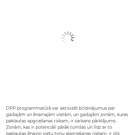
DPP programmatūrā var aktivizēt brīdinājumus par
gaišajām un ēnainajām vietām, un gaišajām zonām, kuras
pakļautas apgriešanas riskam, ir sarkans pārklājums.
Zonām, kas ir potenciāli pārāk tumšas un līdz ar to
pakļautas ēnaino vietu toņu apgriešanas riskam, ir zils