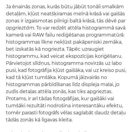
Ja ēnainās zonas, kurās būtu jābūt tonāli smalkām
detaļām, kļūst neatšķiramas melnā krāsā vai gaišās
zonas ir izgaismotas pilnīgi baltā krāsā, tās dēvē par
apgrieztām
. To var redzēt attēla histogrammā savā
kamerā vai RAW failu rediģēšanas programmatūrā:
histogrammas līkne nekļūst pakāpeniski zemāka,
bet izskatās kā nogriezta. Tāpēc uzraugiet
histogrammu, kad veicat ekspozīcijas koriģēšanu.
Pārvietojot slīdņus, histogramma novirzās uz labo
pusi, kad fotogrāfija kļūst gaišāka, vai uz kreiso pusi,
kad tā kļūst tumšāka. Kopumā jāizvairās no
histogrammas pārbīdīšanas līdz displeja malai, jo
zudīs detaļas attēla zonās, kas tiks apgrieztas.
Protams, ir arī tādas fotogrāfijas, kur gaišāki vai
tumšāki rezultāti nodrošina interesantāku efektu,
tomēr parasti fotogrāfs vēlas saglabāt daudz detaļu
tādās zonās kā līgavas kleita.