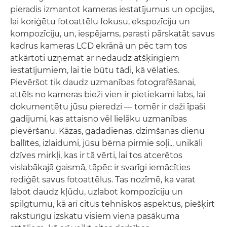
pieradis izmantot kameras iestatījumus un opcijas,
lai koriģētu fotoattēlu fokusu, ekspozīciju un
kompozīciju, un, iespējams, parasti pārskatāt savus
kadrus kameras LCD ekrānā un pēc tam tos
atkārtoti uzņemat ar nedaudz atšķirīgiem
iestatījumiem, lai tie būtu tādi, kā vēlaties.
Pievēršot tik daudz uzmanības fotografēšanai,
attēls no kameras bieži vien ir pietiekami labs, lai
dokumentētu jūsu pieredzi — tomēr ir daži īpaši
gadījumi, kas attaisno vēl lielāku uzmanības
pievēršanu. Kāzas, gadadienas, dzimšanas dienu
ballītes, izlaidumi, jūsu bērna pirmie soļi... unikāli
dzīves mirkļi, kas ir tā vērti, lai tos atcerētos
vislabākajā gaismā, tāpēc ir svarīgi iemācīties
rediģēt savus fotoattēlus. Tas nozīmē, ka varat
labot daudz kļūdu, uzlabot kompozīciju un
spilgtumu, kā arī citus tehniskos aspektus, piešķirt
raksturīgu izskatu visiem viena pasākuma