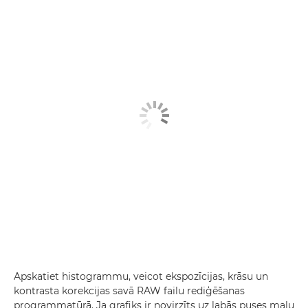
Apskatiet histogrammu, veicot ekspozīcijas, krāsu un
kontrasta korekcijas savā RAW failu rediģēšanas
programmatūrā. Ja grafiks ir novirzīts uz labās puses malu