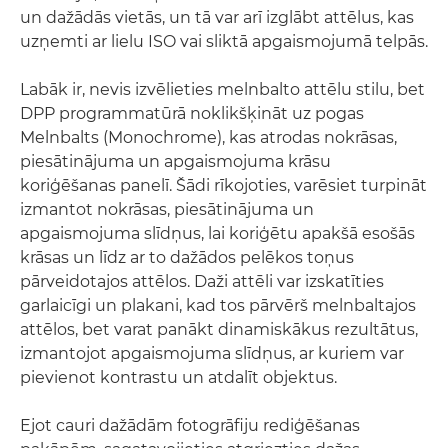
un dažādās vietās, un tā var arī izglābt attēlus, kas
uzņemti ar lielu ISO vai sliktā apgaismojumā telpās.
Labāk ir, nevis izvēlieties melnbalto attēlu stilu, bet
DPP programmatūrā noklikšķināt uz pogas
Melnbalts (Monochrome), kas atrodas nokrāsas,
piesātinājuma un apgaismojuma krāsu
koriģēšanas panelī. Šādi rīkojoties, varēsiet turpināt
izmantot nokrāsas, piesātinājuma un
apgaismojuma slīdņus, lai koriģētu apakšā esošās
krāsas un līdz ar to dažādos pelēkos toņus
pārveidotajos attēlos. Daži attēli var izskatīties
garlaicīgi un plakani, kad tos pārvērš melnbaltajos
attēlos, bet varat panākt dinamiskākus rezultātus,
izmantojot apgaismojuma slīdņus, ar kuriem var
pievienot kontrastu un atdalīt objektus.
Ejot cauri dažādām fotogrāfiju rediģēšanas