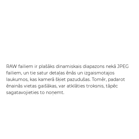
RAW failiem ir plašāks dinamiskais diapazons nekā JPEG
failiem, un tie satur detaļas ēnās un izgaismotajos
laukumos, kas kamerā šķiet pazudušas. Tomēr, padarot
ēnainās vietas gaišākas, var atklāties troksnis, tāpēc
sagatavojieties to noņemt.