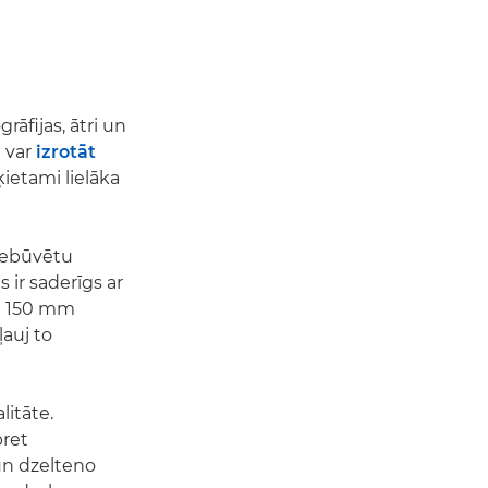
rāfijas, ātri un
m var
izrotāt
šķietami lielāka
 iebūvētu
s ir saderīgs ar
 x 150 mm
auj to
alitāte.
pret
un dzelteno