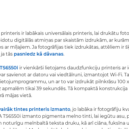
interis ir labākais universālais printeris, lai drukātu fotog
eidotu digitālās atmiņas par skaistām izdrukām, ar kurā
es ar mīļajiem. Ja fotogrāfijas tiek izdrukātas, attēliem ir 
 ja tās
pasniedz kā dāvanas
.
TS6550i
ir vienkārši lietojams daudzfunkciju printeris ar
var savienot ar datoru vai viedtālruni, izmantojot Wi-Fi. Ta
lietojumprogrammu, un ar to var izdrukāt pilnkrāsu 100
ez apmalēm tikai 39 sekundēs. Tā kompaktā konstrukcija ļ
rā mājas vietā.
vairāk tintes printeris izmanto
, jo labāka ir fotogrāfiju kv
A TS6550i izmanto pigmenta melno tinti, lai iegūtu asu, 
 noturīgu melnbaltā teksta druku, kā arī ciāna, fuksīna 