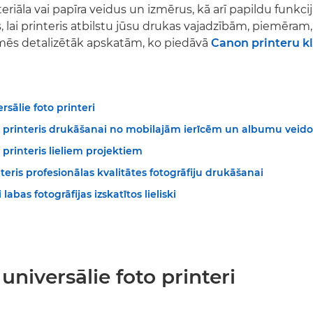
eriāla vai papīra veidus un izmērus, kā arī papildu funkcij
 lai printeris atbilstu jūsu drukas vajadzībām, piemēram
mēs detalizētāk apskatām, ko piedāvā
Canon printeru kl
rsālie foto printeri
o printeris drukāšanai no mobilajām ierīcēm un albumu veid
 printeris lieliem projektiem
teris profesionālas kvalitātes fotogrāfiju drukāšanai
 labas fotogrāfijas izskatītos lieliski
universālie foto printeri