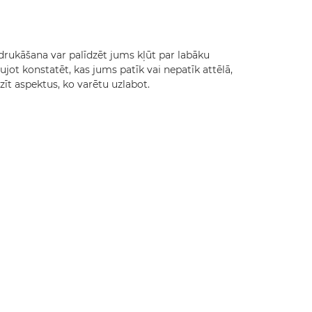
drukāšana var palīdzēt jums kļūt par labāku
aujot konstatēt, kas jums patīk vai nepatīk attēlā,
dzīt aspektus, ko varētu uzlabot.