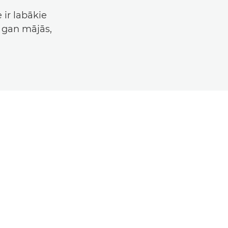
 ir labākie
s gan mājās,