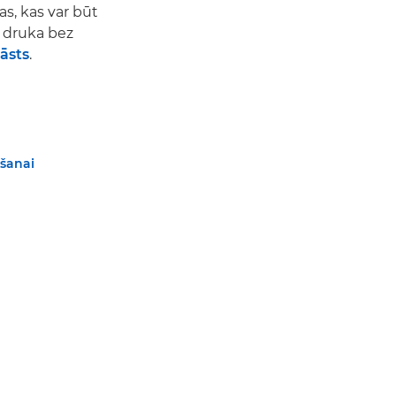
as, kas var būt
, druka bez
āsts
.
ošanai