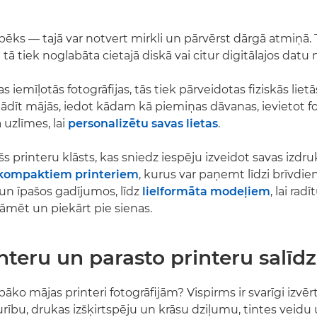
 spēks — tajā var notvert mirkli un pārvērst dārgā atmiņā.
a tā tiek noglabāta cietajā diskā vai citur digitālajos datu 
s iemīļotās fotogrāfijas, tās tiek pārveidotas fiziskās lietā
tādīt mājās, iedot kādam kā piemiņas dāvanas, ievietot f
 uzlīmes, lai
personalizētu savas lietas
.
šs printeru klāsts, kas sniedz iespēju izveidot savas izdr
kompaktiem printeriem
, kurus var paņemt līdzi brīvdie
un īpašos gadījumos, līdz
lielformāta modeļiem
, lai radī
rāmēt un piekārt pie sienas.
nteru un parasto printeru salīd
abāko mājas printeri fotogrāfijām? Vispirms ir svarīgi izvē
turību, drukas izšķirtspēju un krāsu dziļumu, tintes veidu 