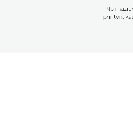
No maziem 
printeri, k