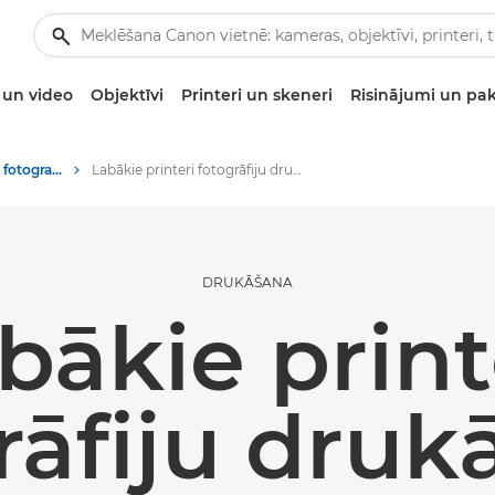
un video
Objektīvi
Printeri un skeneri
Risinājumi un pa
Padomi un paņēmieni fotografēšanai un drukāšanai
Labākie printeri fotogrāfiju drukāšanai
DRUKĀŠANA
bākie print
rāfiju druk