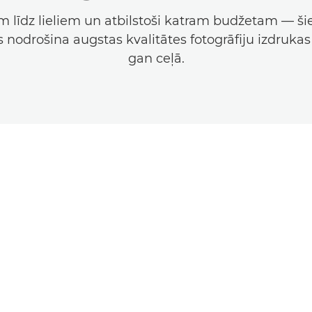
līdz lieliem un atbilstoši katram budžetam — šie
as nodrošina augstas kvalitātes fotogrāfiju izdruka
gan ceļā.