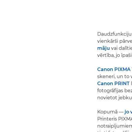
Daudzfunkciju pr
vienkārši pārv
māju
vai dalīti
vērtība, jo īpaši
Canon PIXMA 
skeneri, un to 
Canon PRINT
fotogrāfijas b
novietot jebku
Kopumā —
jo 
Printeris PIXM
notraipījumiem