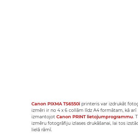
Canon PIXMA TS6550i
printeris var izdrukāt fot
izmēri ir no 4 x 6 collām līdz A4 formātam, kā arī 
izmantojot
Canon PRINT lietojumprogrammu
. 
izmēru fotogrāfiju izlases drukāšanai, lai tos izst
lielā rāmī.