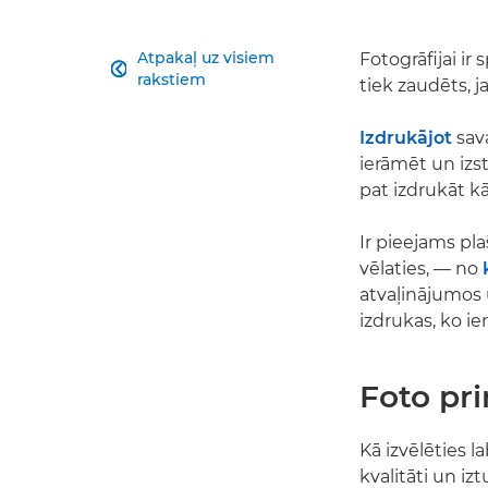
Atpakaļ uz visiem
Fotogrāfijai ir

rakstiem
tiek zaudēts, j
Izdrukājot
sava
ierāmēt un izs
pat izdrukāt kā
Ir pieejams pla
vēlaties, — no
atvaļinājumos 
izdrukas, ko ie
Foto pri
Kā izvēlēties l
kvalitāti un iz