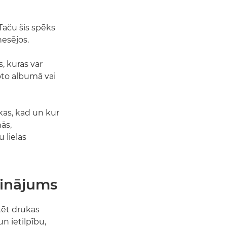
 Taču šis spēks
nesējos.
s, kuras var
oto albumā vai
ukas, kad un kur
nās,
tu lielas
zinājums
rtēt drukas
un ietilpību,