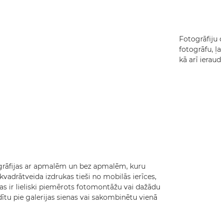
Fotogrāfiju 
fotogrāfu, ļ
kā arī ierau
ogrāfijas ar apmalēm un bez apmalēm, kuru
kvadrātveida izdrukas tieši no mobilās ierīces,
Tas ir lieliski piemērots fotomontāžu vai dažādu
ādītu pie galerijas sienas vai sakombinētu vienā