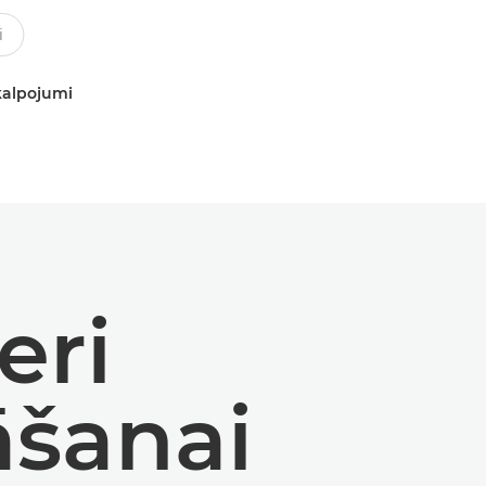
kalpojumi
eri
āšanai