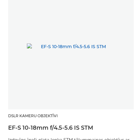
DSLR KAMERU OBJEKTĪVI
EF-S 10-18mm f/4.5-5.6 IS STM
Izdevīgs īpaši plata leņķa STM tālummaiņas objektīvs ar