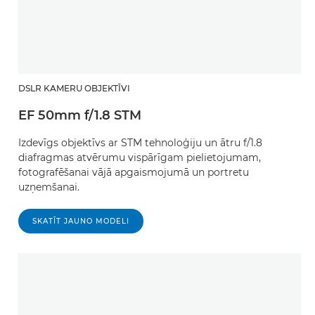
DSLR KAMERU OBJEKTĪVI
EF 50mm f/1.8 STM
Izdevīgs objektīvs ar STM tehnoloģiju un ātru f/1.8
diafragmas atvērumu vispārīgam pielietojumam,
fotografēšanai vājā apgaismojumā un portretu
uzņemšanai.
SKATĪT JAUNO MODELI