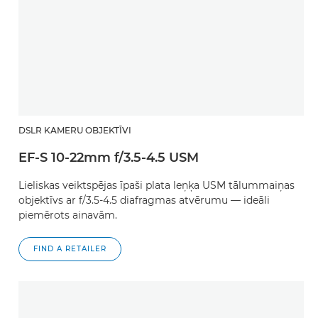
DSLR KAMERU OBJEKTĪVI
EF-S 10-22mm f/3.5-4.5 USM
Lieliskas veiktspējas īpaši plata leņķa USM tālummaiņas
objektīvs ar f/3.5-4.5 diafragmas atvērumu — ideāli
piemērots ainavām.
FIND A RETAILER