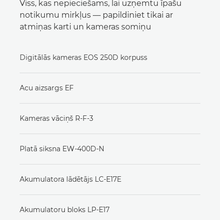
Viss, kas nepieciešams, lai uzņemtu īpašu
notikumu mirkļus — papildiniet tikai ar
atmiņas karti un kameras somiņu
Digitālās kameras EOS 250D korpuss
Acu aizsargs EF
Kameras vāciņš R-F-3
Platā siksna EW-400D-N
Akumulatora lādētājs LC-E17E
Akumulatoru bloks LP-E17