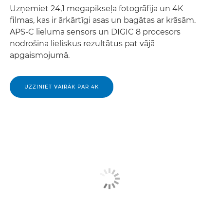
Uzņemiet 24,1 megapikseļa fotogrāfija un 4K
filmas, kas ir ārkārtīgi asas un bagātas ar krāsām.
APS-C lieluma sensors un DIGIC 8 procesors
nodrošina lieliskus rezultātus pat vājā
apgaismojumā.
UZZINIET VAIRĀK PAR 4K