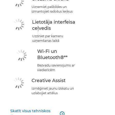
Uzņemiet pašbildes un
izmantojiet radošus leņķus
Lietotāja interfeisa
ceļvedis
Uzziniet par kameru
uzņemšanas laikā
Wi-Fi un
Bluetooth®**
Bezvadu savienojums ar
viedierīcēm
Creative Assist
Izmēģiniet jaunu izskatu un
uzlabojiet attēlus
Skatīt visus tehniskos
