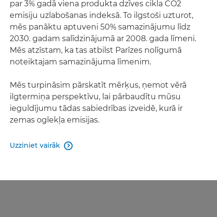
par 3% gadā viena produkta dzīves cikla CO2
emisiju uzlabošanas indeksā. To ilgstoši uzturot,
mēs panāktu aptuveni 50% samazinājumu līdz
2030. gadam salīdzinājumā ar 2008. gada līmeni.
Mēs atzīstam, ka tas atbilst Parīzes nolīgumā
noteiktajam samazinājuma līmenim.
Mēs turpināsim pārskatīt mērķus, ņemot vērā
ilgtermiņa perspektīvu, lai pārbaudītu mūsu
ieguldījumu tādas sabiedrības izveidē, kurā ir
zemas oglekļa emisijas.
Uzziniet vairāk
