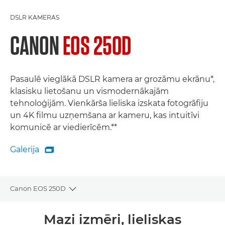
DSLR KAMERAS
CANON
EOS 250D
Pasaulē vieglākā DSLR kamera ar grozāmu ekrānu*,
klasisku lietošanu un vismodernākajām
tehnoloģijām. Vienkārša lieliska izskata fotogrāfiju
un 4K filmu uzņemšana ar kameru, kas intuitīvi
komunicē ar viedierīcēm.**
Galerija

Galerija
Canon EOS 250D
Toggle breadcrumbs
Pārskats
Mazi izmēri, lieliskas