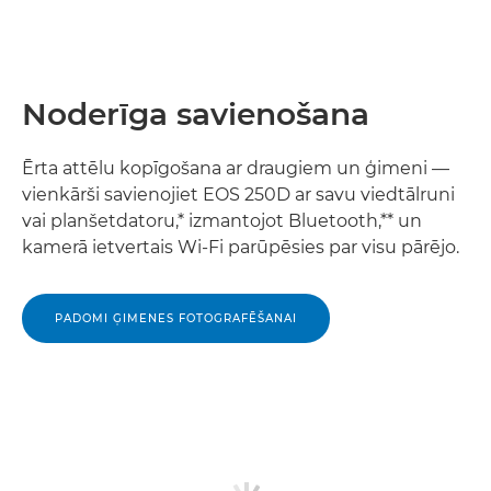
Noderīga savienošana
Ērta attēlu kopīgošana ar draugiem un ģimeni —
vienkārši savienojiet EOS 250D ar savu viedtālruni
vai planšetdatoru,* izmantojot Bluetooth,** un
kamerā ietvertais Wi-Fi parūpēsies par visu pārējo.
PADOMI ĢIMENES FOTOGRAFĒŠANAI