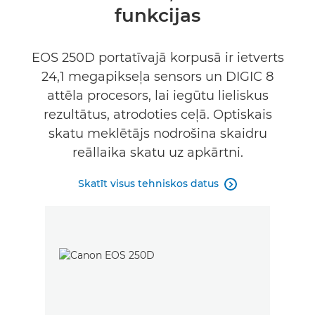
funkcijas
Tehniskie dati
Galerija
EOS 250D portatīvajā korpusā ir ietverts
24,1 megapikseļa sensors un DIGIC 8
Atbalsts
attēla procesors, lai iegūtu lieliskus
rezultātus, atrodoties ceļā. Optiskais
skatu meklētājs nodrošina skaidru
reāllaika skatu uz apkārtni.
Skatīt visus tehniskos datus
