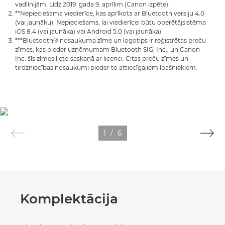
vadlīnijām. Līdz 2019. gada 9. aprīlim (Canon izpēte).
**Nepieciešama viedierīce, kas aprīkota ar Bluetooth versiju 4.0
(vai jaunāku). Nepieciešams, lai viedierīcei būtu operētājsistēma
iOS 8.4 (vai jaunāka) vai Android 5.0 (vai jaunāka)
***Bluetooth® nosaukuma zīme un logotips ir reģistrētas preču
zīmes, kas pieder uzņēmumam Bluetooth SIG, Inc., un Canon
Inc. šīs zīmes lieto saskaņā ar licenci. Citas preču zīmes un
tirdzniecības nosaukumi pieder to attiecīgajiem īpašniekiem.
1
/
6
Komplektācija