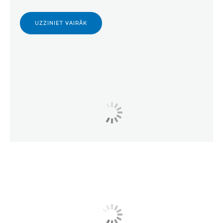
UZZINIET VAIRĀK