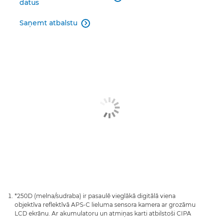
datus
Saņemt atbalstu

*250D (melna/sudraba) ir pasaulē vieglākā digitālā viena
objektīva reflektīvā APS-C lieluma sensora kamera ar grozāmu
LCD ekrānu. Ar akumulatoru un atmiņas karti atbilstoši CIPA