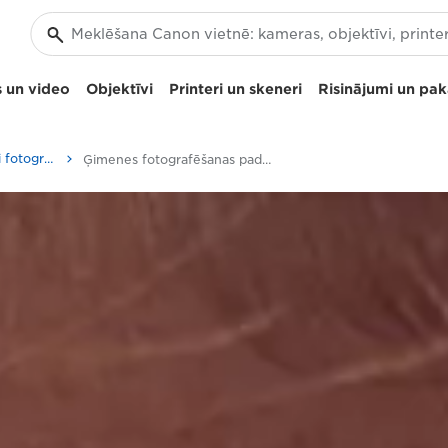
 un video
Objektīvi
Printeri un skeneri
Risinājumi un pa
Padomi un paņēmieni fotografēšanai un drukāšanai
Ģimenes fotografēšanas padomi ar Canon EOS 250D