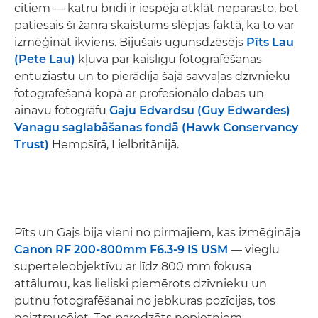
citiem — katru brīdi ir iespēja atklāt neparasto, bet
patiesais šī žanra skaistums slēpjas faktā, ka to var
izmēģināt ikviens. Bijušais ugunsdzēsējs
Pīts Lau
(Pete Lau)
kļuva par kaislīgu fotografēšanas
entuziastu un to pierādīja šajā savvaļas dzīvnieku
fotografēšanā kopā ar profesionālo dabas un
ainavu fotogrāfu
Gaju Edvardsu (Guy Edwardes)
Vanagu saglabāšanas fondā (Hawk Conservancy
Trust)
Hempšīrā, Lielbritānijā.
Pīts un Gajs bija vieni no pirmajiem, kas izmēģināja
Canon RF 200-800mm F6.3-9 IS USM
— vieglu
superteleobjektīvu ar līdz 800 mm fokusa
attālumu, kas lieliski piemērots dzīvnieku un
putnu fotografēšanai no jebkuras pozīcijas, tos
neiztraucējot. Tas paredzēts nopietniem