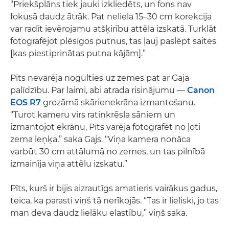
“Priekšplāns tiek jauki izkliedēts, un fons nav
fokusā daudz ātrāk. Pat neliela 15–30 cm korekcija
var radīt ievērojamu atšķirību attēla izskatā. Turklāt
fotografējot plēsīgos putnus, tas ļauj paslēpt saites
[kas piestiprinātas putna kājām].”
Pīts nevarēja nogulties uz zemes pat ar Gaja
palīdzību. Par laimi, abi atrada risinājumu —
Canon
EOS R7
grozāmā skārienekrāna izmantošanu.
“Turot kameru virs ratiņkrēsla sāniem un
izmantojot ekrānu, Pīts varēja fotografēt no ļoti
zema leņķa,” saka Gajs. “Viņa kamera nonāca
varbūt 30 cm attālumā no zemes, un tas pilnībā
izmainīja viņa attēlu izskatu.”
Pīts, kurš ir bijis aizrautīgs amatieris vairākus gadus,
teica, ka parasti viņš tā nerīkojās. “Tas ir lieliski, jo tas
man deva daudz lielāku elastību,” viņš saka.