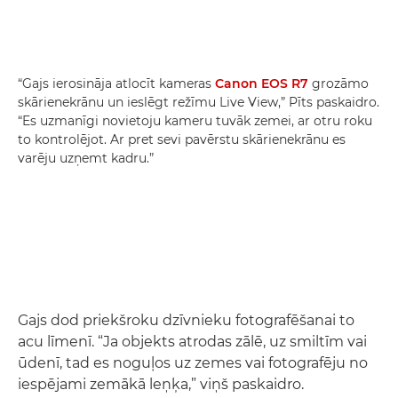
“Gajs ierosināja atlocīt kameras
Canon EOS R7
grozāmo
skārienekrānu un ieslēgt režīmu Live View,” Pīts paskaidro.
“Es uzmanīgi novietoju kameru tuvāk zemei, ar otru roku
to kontrolējot. Ar pret sevi pavērstu skārienekrānu es
varēju uzņemt kadru.”
Gajs dod priekšroku dzīvnieku fotografēšanai to
acu līmenī. “Ja objekts atrodas zālē, uz smiltīm vai
ūdenī, tad es noguļos uz zemes vai fotografēju no
iespējami zemākā leņķa,” viņš paskaidro.