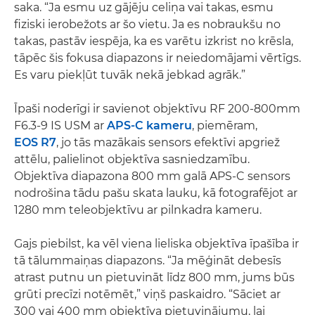
saka. “Ja esmu uz gājēju celiņa vai takas, esmu
fiziski ierobežots ar šo vietu. Ja es nobraukšu no
takas, pastāv iespēja, ka es varētu izkrist no krēsla,
tāpēc šis fokusa diapazons ir neiedomājami vērtīgs.
Es varu piekļūt tuvāk nekā jebkad agrāk.”
Īpaši noderīgi ir savienot objektīvu RF 200-800mm
F6.3-9 IS USM ar
APS-C kameru
, piemēram,
EOS R7
, jo tās mazākais sensors efektīvi apgriež
attēlu, palielinot objektīva sasniedzamību.
Objektīva diapazona 800 mm galā APS-C sensors
nodrošina tādu pašu skata lauku, kā fotografējot ar
1280 mm teleobjektīvu ar pilnkadra kameru.
Gajs piebilst, ka vēl viena lieliska objektīva īpašība ir
tā tālummaiņas diapazons. “Ja mēģināt debesīs
atrast putnu un pietuvināt līdz 800 mm, jums būs
grūti precīzi notēmēt,” viņš paskaidro. “Sāciet ar
300 vai 400 mm objektīva pietuvinājumu, lai