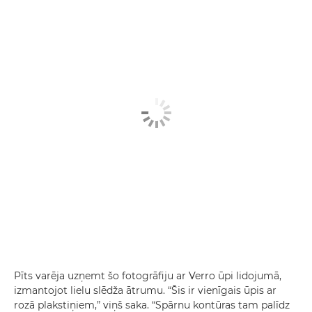
Pīts varēja uzņemt šo fotogrāfiju ar Verro ūpi lidojumā,
izmantojot lielu slēdža ātrumu. “Šis ir vienīgais ūpis ar
rozā plakstiņiem,” viņš saka. “Spārnu kontūras tam palīdz