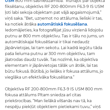
USM
800 mm sasniedzamība. “Runājot par objekta
fiksēšanu, objektīvs RF 200-800mm F6.3-9 IS USM
ļoti labi sekoja objektam pat vājā apgaismojumā,”
viņš saka. “Bet, uzņemot no attāluma, lieliski ir tas,
ka notiek ātrāka
automātiskā fokusēšana
.
Iedomājieties, ka fotografējat jūsu virzienā lidojošu
putnu ar 800 mm objektīvu. Tas ir tālu no jums, un
automātiskajai fokusēšanai ir tikai nedaudz
jāpārvietojas, lai tam sekotu. Lai kadrā iegūtu tāda
paša lieluma putnu ar 300 mm objektīvu, tam
jāatrodas daudz tuvāk. Tas nozīmē, ka objektīva
elementam ir jāpārvietojas tālāk un ātrāk, lai tas
būtu fokusā. Būtībā, jo lielāks ir fokusa attālums, jo
vieglāka un efektīvāka fokusēšana.”
Objektīva RF 200-800mm F6.3-9 IS USM 800 mm
fokusa attālums Pītam sniedza arī citas
priekšrocības. “Man lielākā vilšanās nav tā, ka
nespēju piekļūt objektiem pietiekami tuvu,” viņš