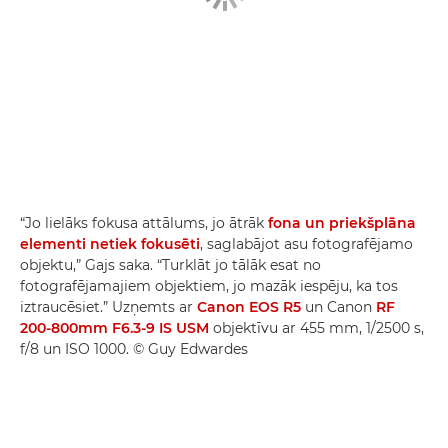
“Jo lielāks fokusa attālums, jo ātrāk
fona un priekšplāna
elementi netiek fokusēti
, saglabājot asu fotografējamo
objektu,” Gajs saka. “Turklāt jo tālāk esat no
fotografējamajiem objektiem, jo mazāk iespēju, ka tos
iztraucēsiet.” Uzņemts ar
Canon EOS R5
un Canon
RF
200-800mm F6.3-9 IS USM
objektīvu ar 455 mm, 1/2500 s,
f/8 un ISO 1000. © Guy Edwardes