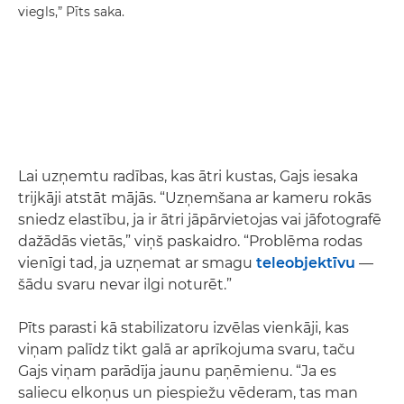
viegls,” Pīts saka.
Lai uzņemtu radības, kas ātri kustas, Gajs iesaka
trijkāji atstāt mājās. “Uzņemšana ar kameru rokās
sniedz elastību, ja ir ātri jāpārvietojas vai jāfotografē
dažādās vietās,” viņš paskaidro. “Problēma rodas
vienīgi tad, ja uzņemat ar smagu
teleobjektīvu
—
šādu svaru nevar ilgi noturēt.”
Pīts parasti kā stabilizatoru izvēlas vienkāji, kas
viņam palīdz tikt galā ar aprīkojuma svaru, taču
Gajs viņam parādīja jaunu paņēmienu. “Ja es
saliecu elkoņus un piespiežu vēderam, tas man