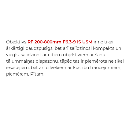
Objektīvs
RF 200-800mm F6.3-9 IS USM
ir ne tikai
ārkārtīgi daudzpusīgs, bet arī salīdzinoši kompakts un
viegls, salīdzinot ar citiem objektīviem ar šādu
tālummaiņas diapazonu, tāpēc tas ir piemērots ne tikai
iesācējiem, bet arī cilvēkiem ar kustību traucējumiem,
piemēram, Pītam.