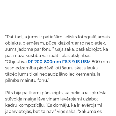
“Pat tad, ja jums ir patiešām lielisks fotografējamais
objekts, piemēram, pūce, dažkārt ar to nepietiek.
Jums jādomā par fonu,” Gajs saka, paskaidrojot, ka
pat maza kustība var radīt lielas atšķirības.
“Objektīva
RF 200-800mm F6.3-9 IS USM
800 mm
sasniedzamība piedāvā ļoti šauru skata lauku,
tāpēc jums tikai nedaudz jānoliec ķermenis, lai
pilnībā mainītu fonu.”
Pīts bija patīkami pārsteigts, ka neliela ratiņkrēsla
stāvokļa maiņa ļāva viņam ievērojami uzlabot
kadru kompozīciju. “Es domāju, ka ir ievērojami
jāpārvietojas, bet tā nav,” viņš saka. “Sākumā es