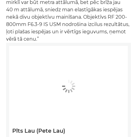
mirklī var būt metra attālumā, bet pēc brīža jau
40 m attālumā, sniedz man elastīgākas iespējas
nekā divu objektīvu mainīšana. Objektīvs RF 200-
800mm F6.3-9 IS USM nodrošina izcilus rezultātus,
ļoti plašas iespējas un ir vērtīgs ieguvums, ņemot
vērā tā cenu.”
Pīts Lau (Pete Lau)