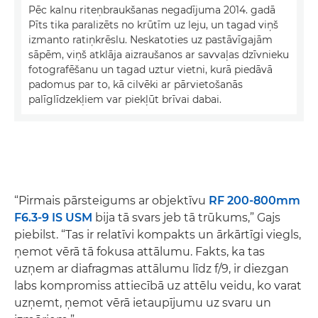
Pēc kalnu riteņbraukšanas negadījuma 2014. gadā
Pīts tika paralizēts no krūtīm uz leju, un tagad viņš
izmanto ratiņkrēslu. Neskatoties uz pastāvīgajām
sāpēm, viņš atklāja aizraušanos ar savvaļas dzīvnieku
fotografēšanu un tagad uztur vietni, kurā piedāvā
padomus par to, kā cilvēki ar pārvietošanās
palīglīdzekļiem var piekļūt brīvai dabai.
“Pirmais pārsteigums ar objektīvu
RF 200-800mm
F6.3-9 IS USM
bija tā svars jeb tā trūkums,” Gajs
piebilst. “Tas ir relatīvi kompakts un ārkārtīgi viegls,
ņemot vērā tā fokusa attālumu. Fakts, ka tas
uzņem ar diafragmas attālumu līdz f/9, ir diezgan
labs kompromiss attiecībā uz attēlu veidu, ko varat
uzņemt, ņemot vērā ietaupījumu uz svaru un