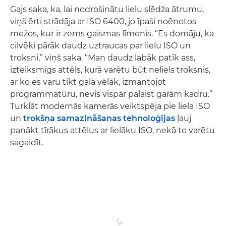
Gajs saka, ka, lai nodrošinātu lielu slēdža ātrumu,
viņš ērti strādāja ar ISO 6400, jo īpaši noēnotos
mežos, kur ir zems gaismas līmenis. “Es domāju, ka
cilvēki pārāk daudz uztraucas par lielu ISO un
troksni,” viņš saka. “Man daudz labāk patīk ass,
izteiksmīgs attēls, kurā varētu būt neliels troksnis,
ar ko es varu tikt galā vēlāk, izmantojot
programmatūru, nevis vispār palaist garām kadru.”
Turklāt modernās kamerās veiktspēja pie liela ISO
un
trokšņa samazināšanas tehnoloģijas
ļauj
panākt tīrākus attēlus ar lielāku ISO, nekā to varētu
sagaidīt.