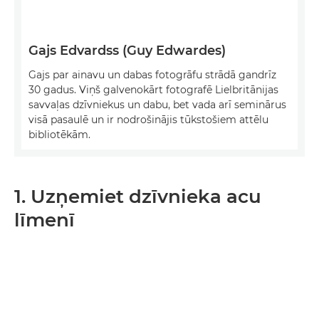
Gajs Edvardss (Guy Edwardes)
Gajs par ainavu un dabas fotogrāfu strādā gandrīz
30 gadus. Viņš galvenokārt fotografē Lielbritānijas
savvaļas dzīvniekus un dabu, bet vada arī seminārus
visā pasaulē un ir nodrošinājis tūkstošiem attēlu
bibliotēkām.
1. Uzņemiet dzīvnieka acu
līmenī