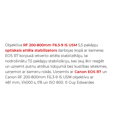
Objektīva
RF 200-800mm F6.3-9 IS USM
5,5 pakāpju
optiskais attēla stabilizators
darbojas kopā ar kameras
EOS R7 korpusā ietverto attēla stabilizētāju, lai
nodrošinātu 7,5 pakāpju stabilizāciju, kas ļauj ātri reaģēt
un uzņemt putnu attēlus lidojumā bez kustības ietekmes,
uzņemot ar kameru rokās. Uzņemts ar
Canon EOS R7
un
Canon RF 200-800mm F6.3-9 IS USM objektīvu ar
481 mm, 1/4000 s, f/8 un ISO 800. © Guy Edwardes