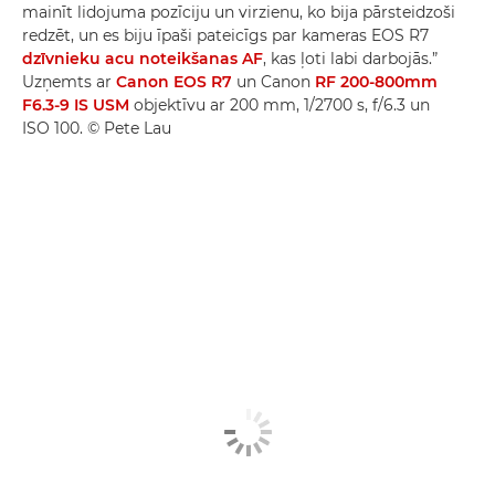
mainīt lidojuma pozīciju un virzienu, ko bija pārsteidzoši
redzēt, un es biju īpaši pateicīgs par kameras EOS R7
dzīvnieku acu noteikšanas AF
, kas ļoti labi darbojās.”
Uzņemts ar
Canon EOS R7
un Canon
RF 200-800mm
F6.3-9 IS USM
objektīvu ar 200 mm, 1/2700 s, f/6.3 un
ISO 100. © Pete Lau