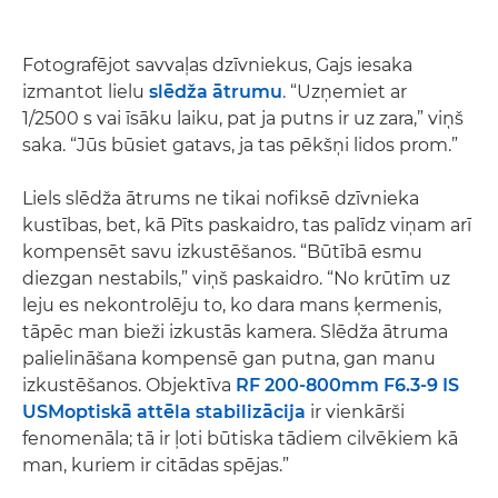
Fotografējot savvaļas dzīvniekus, Gajs iesaka
izmantot lielu
slēdža ātrumu
. “Uzņemiet ar
1/2500 s vai īsāku laiku, pat ja putns ir uz zara,” viņš
saka. “Jūs būsiet gatavs, ja tas pēkšņi lidos prom.”
Liels slēdža ātrums ne tikai nofiksē dzīvnieka
kustības, bet, kā Pīts paskaidro, tas palīdz viņam arī
kompensēt savu izkustēšanos. “Būtībā esmu
diezgan nestabils,” viņš paskaidro. “No krūtīm uz
leju es nekontrolēju to, ko dara mans ķermenis,
tāpēc man bieži izkustās kamera. Slēdža ātruma
palielināšana kompensē gan putna, gan manu
izkustēšanos. Objektīva
RF 200-800mm F6.3-9 IS
USM
optiskā attēla stabilizācija
ir vienkārši
fenomenāla; tā ir ļoti būtiska tādiem cilvēkiem kā
man, kuriem ir citādas spējas.”