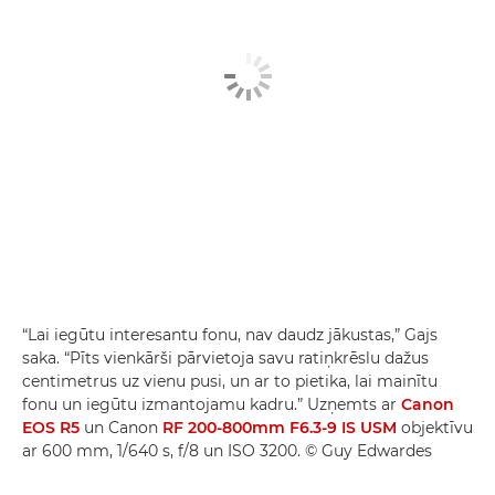
“Lai iegūtu interesantu fonu, nav daudz jākustas,” Gajs
saka. “Pīts vienkārši pārvietoja savu ratiņkrēslu dažus
centimetrus uz vienu pusi, un ar to pietika, lai mainītu
fonu un iegūtu izmantojamu kadru.” Uzņemts ar
Canon
EOS R5
un Canon
RF 200-800mm F6.3-9 IS USM
objektīvu
ar 600 mm, 1/640 s, f/8 un ISO 3200. © Guy Edwardes