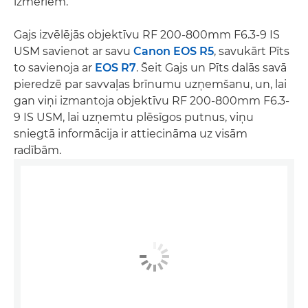
izmēriem.”
Gajs izvēlējās objektīvu RF 200-800mm F6.3-9 IS
USM savienot ar savu
Canon EOS R5
, savukārt Pīts
to savienoja ar
EOS R7
. Šeit Gajs un Pīts dalās savā
pieredzē par savvaļas brīnumu uzņemšanu, un, lai
gan viņi izmantoja objektīvu RF 200-800mm F6.3-
9 IS USM, lai uzņemtu plēsīgos putnus, viņu
sniegtā informācija ir attiecināma uz visām
radībām.