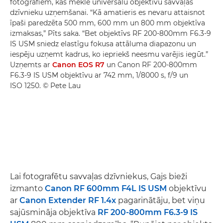
fotogrāfiem, kas meklē universālu objektīvu savvaļas
dzīvnieku uzņemšanai. “Kā amatieris es nevaru attaisnot
īpaši paredzēta 500 mm, 600 mm un 800 mm objektīva
izmaksas,” Pīts saka. “Bet objektīvs RF 200-800mm F6.3-9
IS USM sniedz elastīgu fokusa attāluma diapazonu un
iespēju uzņemt kadrus, ko iepriekš neesmu varējis iegūt.”
Uzņemts ar
Canon EOS R7
un Canon RF 200-800mm
F6.3-9 IS USM objektīvu ar 742 mm, 1/8000 s, f/9 un
ISO 1250. © Pete Lau
Lai fotografētu savvaļas dzīvniekus, Gajs bieži
izmanto
Canon RF 600mm F4L IS USM
objektīvu
ar
Canon Extender RF 1.4x
pagarinātāju, bet viņu
sajūsmināja objektīva
RF 200-800mm F6.3-9 IS