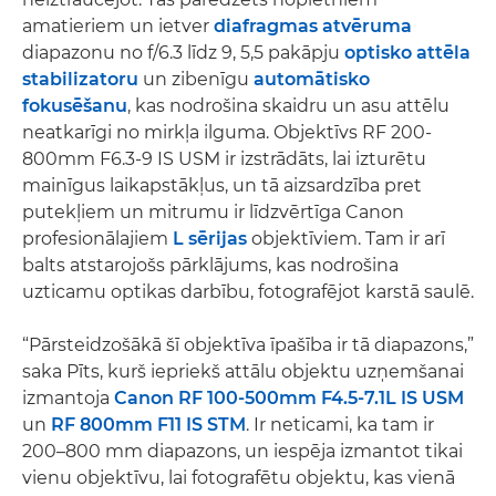
amatieriem un ietver
diafragmas atvēruma
diapazonu no f/6.3 līdz 9, 5,5 pakāpju
optisko attēla
stabilizatoru
un zibenīgu
automātisko
fokusēšanu
, kas nodrošina skaidru un asu attēlu
neatkarīgi no mirkļa ilguma. Objektīvs RF 200-
800mm F6.3-9 IS USM ir izstrādāts, lai izturētu
mainīgus laikapstākļus, un tā aizsardzība pret
putekļiem un mitrumu ir līdzvērtīga Canon
profesionālajiem
L sērijas
objektīviem. Tam ir arī
balts atstarojošs pārklājums, kas nodrošina
uzticamu optikas darbību, fotografējot karstā saulē.
“Pārsteidzošākā šī objektīva īpašība ir tā diapazons,”
saka Pīts, kurš iepriekš attālu objektu uzņemšanai
izmantoja
Canon RF 100-500mm F4.5-7.1L IS USM
un
RF 800mm F11 IS STM
. Ir neticami, ka tam ir
200–800 mm diapazons, un iespēja izmantot tikai
vienu objektīvu, lai fotografētu objektu, kas vienā