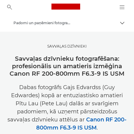
Canon Logo, back to ho
Padomi un paņēmieni fotografēšanai un drukāšanai
Pārsl
Canon
Gūstiet iedvesmu | Fotografēšanas un drukāšanas padomi, kā arī ceļveži pircējiem
SAVVAĻAS DZĪVNIEKI
Savvaļas dzīvnieku fotografēšana:
profesionālis un amatieris izmēģina
Canon RF 200-800mm F6.3-9 IS USM
Dabas fotogrāfs Gajs Edvardss (Guy
Edwardes) kopā ar entuziastisko amatieri
Pītu Lau (Pete Lau) dalās ar svarīgiem
padomiem, kā uzņemt pārsteidzošus
savvaļas dzīvnieku attēlus ar
Canon RF 200-
800mm F6.3-9 IS USM
.