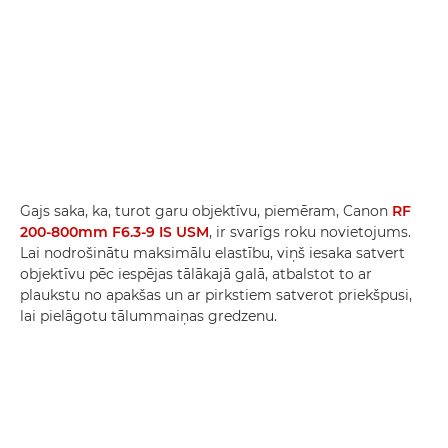
Gajs saka, ka, turot garu objektīvu, piemēram, Canon
RF
200-800mm F6.3-9 IS USM
, ir svarīgs roku novietojums.
Lai nodrošinātu maksimālu elastību, viņš iesaka satvert
objektīvu pēc iespējas tālākajā galā, atbalstot to ar
plaukstu no apakšas un ar pirkstiem satverot priekšpusi,
lai pielāgotu tālummaiņas gredzenu.