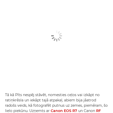
Tā kā Pīts nespēj stāvēt, nomesties ceļos vai izkāpt no
ratiņkrēsla un iekāpt tajā atpakaļ, abiem bija jāatrod
radošs veids, kā fotografēt putnus uz zemes, piemēram, šo
lielo piekūnu. Uzņemts ar
Canon EOS R7
un Canon
RF