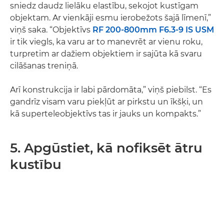
sniedz daudz lielāku elastību, sekojot kustīgam
objektam. Ar vienkāji esmu ierobežots šajā līmenī,”
viņš saka. “Objektīvs
RF 200-800mm F6.3-9 IS USM
ir tik viegls, ka varu ar to manevrēt ar vienu roku,
turpretim ar dažiem objektiem ir sajūta kā svaru
cilāšanas treniņā.
Arī konstrukcija ir labi pārdomāta,” viņš piebilst. “Es
gandrīz visam varu piekļūt ar pirkstu un īkšķi, un
kā superteleobjektīvs tas ir jauks un kompakts.”
5. Apgūstiet, kā nofiksēt ātru
kustību