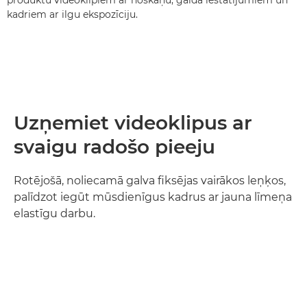
produktu videoklipiem ar noskaņu, galda iestatījumiem un
kadriem ar ilgu ekspozīciju.
Uzņemiet videoklipus ar
svaigu radošo pieeju
Rotējošā, noliecamā galva fiksējas vairākos leņķos,
palīdzot iegūt mūsdienīgus kadrus ar jauna līmeņa
elastīgu darbu.