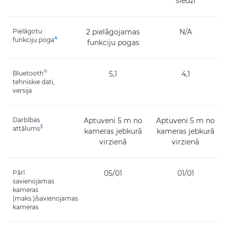
slēdzi
Pielāgotu
2 pielāgojamas
N/A
4
funkciju poga
funkciju pogas
®
Bluetooth
5,1
4,1
tehniskie dati,
versija
Darbības
Aptuveni 5 m no
Aptuveni 5 m no
3
attālums
kameras jebkurā
kameras jebkurā
virzienā
virzienā
Pārī
05/01
01/01
savienojamas
kameras
(maks.)/savienojamas
kameras