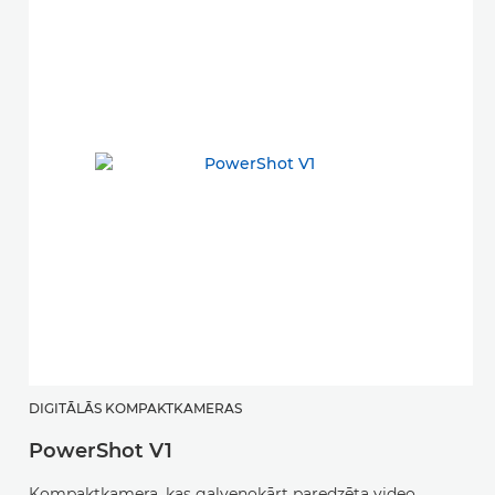
DIGITĀLĀS KOMPAKTKAMERAS
PowerShot V1
Kompaktkamera, kas galvenokārt paredzēta video