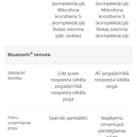
(komplektācijā)
(komplektācijā)
Mikrofona
Mikrofona
kronšteins S
kronšteins S
(komplektācijā)
(komplektācijā)
Rokas siksniņa
Rokas siksniņa
(pēc izvēles)
(komplektācijā)
®
Bluetooth
remote
Slēdža/AF
Līdz pusei
AF poga/pilnībā
darbība
nospiesta slēdža
nospiesta slēdža
poga/pilnībā
poga
nospiesta slēdža
poga
Filmu
Speciāli paredzēts
Iespējams,
uzņemšanas
izmantojot
poga
pārslēgšanas