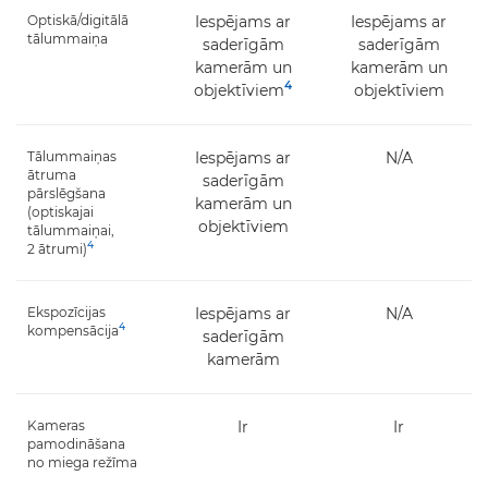
Optiskā/digitālā
Iespējams ar
Iespējams ar
tālummaiņa
saderīgām
saderīgām
kamerām un
kamerām un
4
objektīviem
objektīviem
Tālummaiņas
Iespējams ar
N/A
ātruma
saderīgām
pārslēgšana
kamerām un
(optiskajai
objektīviem
tālummaiņai,
4
2 ātrumi)
Ekspozīcijas
Iespējams ar
N/A
4
kompensācija
saderīgām
kamerām
Kameras
Ir
Ir
pamodināšana
no miega režīma