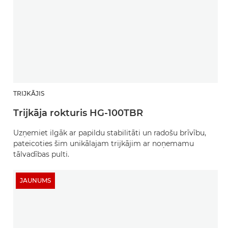
TRIJKĀJIS
Trijkāja rokturis HG-100TBR
Uzņemiet ilgāk ar papildu stabilitāti un radošu brīvību,
pateicoties šim unikālajam trijkājim ar noņemamu
tālvadības pulti.
JAUNUMS