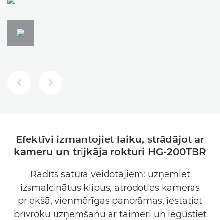
IEPRIEKŠĒJAIS SLAIDS
NĀKAMAIS SLAIDS
Efektīvi izmantojiet laiku, strādājot ar
kameru un trijkāja rokturi HG-200TBR
Radīts satura veidotājiem: uzņemiet
izsmalcinātus klipus, atrodoties kameras
priekšā, vienmērīgas panorāmas, iestatiet
brīvroku uzņemšanu ar taimeri un iegūstiet