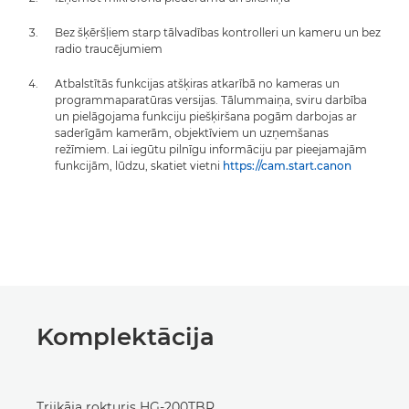
Bez šķēršļiem starp tālvadības kontrolleri un kameru un bez
radio traucējumiem
Atbalstītās funkcijas atšķiras atkarībā no kameras un
programmaparatūras versijas. Tālummaiņa, sviru darbība
un pielāgojama funkciju piešķiršana pogām darbojas ar
saderīgām kamerām, objektīviem un uzņemšanas
režīmiem. Lai iegūtu pilnīgu informāciju par pieejamajām
funkcijām, lūdzu, skatiet vietni
https://cam.start.canon
Komplektācija
Trijkāja rokturis HG-200TBR