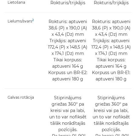
Lietošana
Rokturis/trijkājis
Rokturis/trijkājis
2
Lielums/svars
Rokturis: aptuveni
Rokturis: aptuveni
38,6 (P) x 190,0 (A)
38,6 (P) x 190,0 (A)
x 43,4 (Dz) mm
x 43,4 (Dz) mm
Trijkājis: aptuveni
Trijkājis: aptuveni
172,4 (P) x 148,5 (A)
172,4 (P) x 148,5 (A)
x 174,1 (Dz) mm
x 174,1 (Dz) mm
Tikai korpuss:
Tikai korpuss:
aptuveni 164 g
aptuveni 164 g
Korpuss un BR-E2:
Korpuss un BR-E1:
aptuveni 180 g
aptuveni 180 g
Galvas rotācija
Stiprinājums
Stiprinājums
griežas 360° pa
griežas 360° pa
kreisi vai pa labi,
kreisi vai pa labi,
un to var nofiksēt
un to var nofiksēt
tālāk norādītajās
tālāk norādītajās
pozīcijās.
pozīcijās.
• Pa kreisi: 0°, 90°,
• Pa kreisi: 0°, 90°,