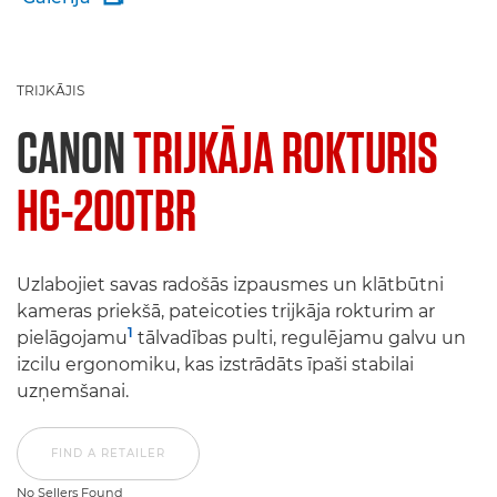
TRIJKĀJIS
CANON
TRIJKĀJA ROKTURIS
HG-200TBR
Uzlabojiet savas radošās izpausmes un klātbūtni
kameras priekšā, pateicoties trijkāja rokturim ar
1
pielāgojamu
tālvadības pulti, regulējamu galvu un
izcilu ergonomiku, kas izstrādāts īpaši stabilai
uzņemšanai.
FIND A RETAILER
No Sellers Found