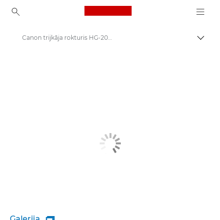
Canon Logo, back to ho
Canon trijkāja rokturis HG-200TBR
Pārsl
Canon
Galerija
