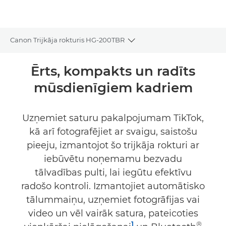
Canon Trijkāja rokturis HG-200TBR
Toggle breadcrumbs
Pārskats
Ērts, kompakts un radīts
mūsdienīgiem kadriem
Tehniskie dati
Uzņemiet saturu pakalpojumam TikTok,
kā arī fotografējiet ar svaigu, saistošu
pieeju, izmantojot šo trijkāja rokturi ar
iebūvētu noņemamu bezvadu
tālvadības pulti, lai iegūtu efektīvu
radošo kontroli. Izmantojiet automātisko
tālummaiņu, uzņemiet fotogrāfijas vai
video un vēl vairāk satura, pateicoties
1
®