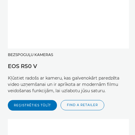
BEZSPOGUĻU KAMERAS
EOS R50 V
Kļūstiet radošs ar kameru, kas galvenokārt paredzēta
video uzņemšanai un ir aprīkota ar modernām filmu
veidošanas funkcijām, lai uzlabotu jūsu saturu.
FIND A RETAILER
REĢISTRĒTIES TŪLĪT