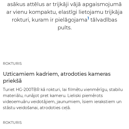
asākus attēlus ar trijkāji vājā apgaismojumā
ar vienu kompaktu, elastīgi lietojamu trijkāja
1
rokturi, kuram ir pielāgojama
tālvadības
pults.
ROKTURIS
Uzticamiem kadriem, atrodoties kameras
priekšā
Turiet HG-200TBR kā rokturi, lai filmētu vienmērīgu, stabilu
materiālu, runājot pret kameru. Lieliski piemērots
videoemuāru veidotājiem, jaunumiem, īsiem ierakstiem un
stāstu veidošanai, atrodoties ceļā.
ROKTURIS