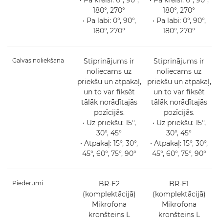
180°, 270°
180°, 270°
• Pa labi: 0°, 90°,
• Pa labi: 0°, 90°,
180°, 270°
180°, 270°
Galvas noliekšana
Stiprinājums ir
Stiprinājums ir
noliecams uz
noliecams uz
priekšu un atpakaļ,
priekšu un atpakaļ,
un to var fiksēt
un to var fiksēt
tālāk norādītajās
tālāk norādītajās
pozīcijās.
pozīcijās.
• Uz priekšu: 15°,
• Uz priekšu: 15°,
30°, 45°
30°, 45°
• Atpakaļ: 15°, 30°,
• Atpakaļ: 15°, 30°,
45°, 60°, 75°, 90°
45°, 60°, 75°, 90°
Piederumi
BR-E2
BR-E1
(komplektācijā)
(komplektācijā)
Mikrofona
Mikrofona
kronšteins L
kronšteins L