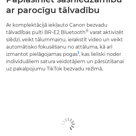
ar parocīgu tālvadību
Ar komplektācijā iekļauto Canon bezvadu
®
tālvadības pulti BR-E2 Bluetooth
varat aktivizēt
slēdzi, veikt tālummaiņu, ierakstīt video un veikt
automātisko fokusēšanu no attāluma, kā arī
1
izmantot pielāgojamas pogas
, kas lieliski noder
individuāliem satura veidotājiem un pārsūtīšanai
uz pakalpojumu TikTok bezvadu režīmā.