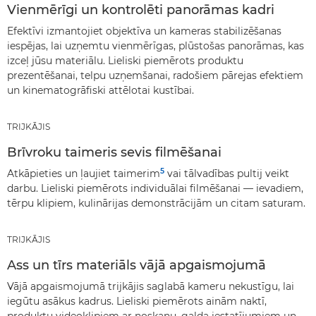
Vienmērīgi un kontrolēti panorāmas kadri
Efektīvi izmantojiet objektīva un kameras stabilizēšanas
iespējas, lai uzņemtu vienmērīgas, plūstošas panorāmas, kas
izceļ jūsu materiālu. Lieliski piemērots produktu
prezentēšanai, telpu uzņemšanai, radošiem pārejas efektiem
un kinematogrāfiski attēlotai kustībai.
TRIJKĀJIS
Brīvroku taimeris sevis filmēšanai
5
Atkāpieties un ļaujiet taimerim
vai tālvadības pultij veikt
darbu. Lieliski piemērots individuālai filmēšanai — ievadiem,
tērpu klipiem, kulinārijas demonstrācijām un citam saturam.
TRIJKĀJIS
Ass un tīrs materiāls vājā apgaismojumā
Vājā apgaismojumā trijkājis saglabā kameru nekustīgu, lai
iegūtu asākus kadrus. Lieliski piemērots ainām naktī,