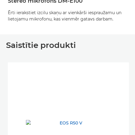
Stereo mikrofons DM-E100
Ērti ierakstiet izcilu skaņu ar vienkārši iespraužamu un
lietojamu mikrofonu, kas vienmēr gatavs darbam.
Saistītie produkti