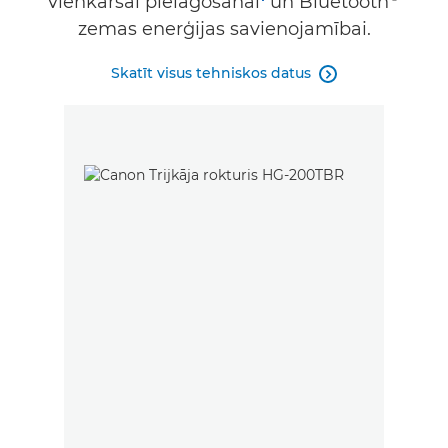
vienkāršai pielāgošanai
un Bluetooth
zemas enerģijas savienojamībai.
Skatīt visus tehniskos datus
