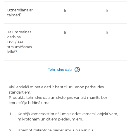
Uzņemšana ar
Ir
Ir
4
taimeri
Tālummaiņas
Ir
Ir
darbība
UVC/UAC
straumēšanas
4
laikā
Tehniskie dati

Visi iepriekš minētie dati ir balstīti uz Canon pārbaudes
standartiem.
Produkta tehniskie dati un eksterjers var tikt mainīts bez
iepriekšēja brīdinājuma.
Kopējā kameras stiprinājuma slodze kamerai, objektīvam,
mikrofonam un citiem piederumiem.
Izņemot mikrofona piederumu un siksniņu