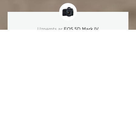
Uzņemts ar
EOS 5D Mark IV
Pārskats
Specifikācijas
Iedvesma
Objektīvi un pi
Kristāldzidra skaidrība
Ierakstiet mirkļus filmās, izmantojot kameras
EOS 5D Mark IV neticamo sensora jaudu, lai