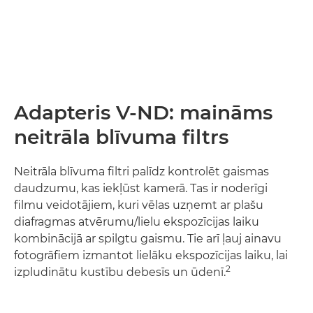
Adapteris V-ND: maināms
neitrāla blīvuma filtrs
Neitrāla blīvuma filtri palīdz kontrolēt gaismas
daudzumu, kas iekļūst kamerā. Tas ir noderīgi
filmu veidotājiem, kuri vēlas uzņemt ar plašu
diafragmas atvērumu/lielu ekspozīcijas laiku
kombinācijā ar spilgtu gaismu. Tie arī ļauj ainavu
fotogrāfiem izmantot lielāku ekspozīcijas laiku, lai
2
izpludinātu kustību debesīs un ūdenī.