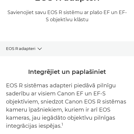
Savienojiet savu EOS R sistēmu ar plašo EF un EF-
S objektīvu klāstu
EOS R adapteri
Mount Adapter EF-EOS R
Integrējiet un paplašiniet
Control Ring Mount Adapter EF-EOS R
EOS R sistēmas adapteri piedāvā pilnīgu
saderību ar visiem Canon EF un EF-S
Drop-In Filter Mount Adapter EF-EOS R
objektīviem, sniedzot Canon EOS R sistēmas
Related products
kameru īpašniekiem, kuriem ir arī EOS
kameras, jau iegādāto objektīvu pilnīgas
1
integrācijas iespējas.