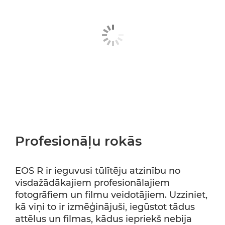
Profesionāļu rokās
EOS R ir ieguvusi tūlītēju atzinību no
visdažādākajiem profesionālajiem
fotogrāfiem un filmu veidotājiem. Uzziniet,
kā viņi to ir izmēģinājuši, iegūstot tādus
attēlus un filmas, kādus iepriekš nebija