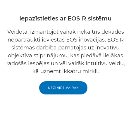
Iepazīstieties ar EOS R sistēmu
Veidota, izmantojot vairāk nekā trīs dekādes
nepārtraukti ieviestās EOS inovācijas, EOS R
sistēmas darbība pamatojas uz inovatīvu
objektīva stiprinājumu, kas piedāvā lielākas
radošās iespējas un vēl vairāk intuitīvu veidu,
kā uzņemt ikkatru mirkli.
UZZINIET VAIRĀK