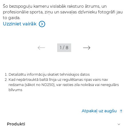
Šo bezspoguļu kameru vislabāk raksturo ātrums, un
profesionālie sporta, ziņu un savvaļas dzīvnieku fotogrāfi jau
to gaida.
Uzziniet vairāk

1
/
8
Detalizētu informāciju skatiet tehniskajos datos
Kad nepārtrauktā baltā līnija uz regulēšanas ripas vairs nav
redzama (sākot no ND250), var rasties zila nokrāsa vai neregulārs
blīvums
Atpakaļ uz augšu
Produkti