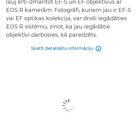
ļauj ērti izmantot EF-S un EF objektīvus ar
EOS R kamerām. Fotogrāfi, kuriem jau ir EF-S
vai EF optikas kolekcija, var droši iegādāties
EOS R sistēmu, zinot, ka jau iegādātie
objektīvi darbosies, kā paredzēts.
Skatīt detalizētu informāciju
