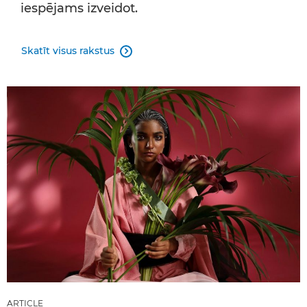
iespējams izveidot.
Skatīt visus rakstus

ARTICLE