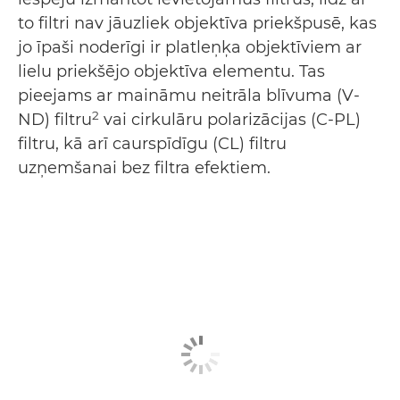
to filtri nav jāuzliek objektīva priekšpusē, kas
jo īpaši noderīgi ir platleņķa objektīviem ar
lielu priekšējo objektīva elementu. Tas
pieejams ar maināmu neitrāla blīvuma (V-
2
ND) filtru
vai cirkulāru polarizācijas (C-PL)
filtru, kā arī caurspīdīgu (CL) filtru
uzņemšanai bez filtra efektiem.