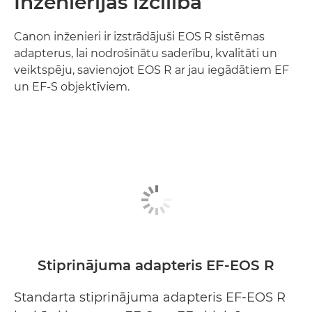
Inženierijas izcilība
Canon inženieri ir izstrādājuši EOS R sistēmas
adapterus, lai nodrošinātu saderību, kvalitāti un
veiktspēju, savienojot EOS R ar jau iegādātiem EF
un EF-S objektīviem.
Stiprinājuma adapteris EF-EOS R
Standarta stiprinājuma adapteris EF-EOS R