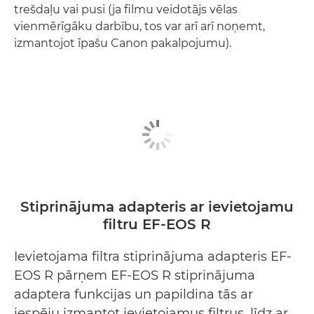
trešdaļu vai pusi (ja filmu veidotājs vēlas
vienmērīgāku darbību, tos var arī arī noņemt,
izmantojot īpašu Canon pakalpojumu).
Stiprinājuma adapteris ar ievietojamu
filtru EF-EOS R
Ievietojama filtra stiprinājuma adapteris EF-
EOS R pārņem EF-EOS R stiprinājuma
adaptera funkcijas un papildina tās ar
iespēju izmantot ievietojamus filtrus, līdz ar