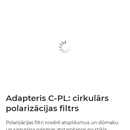
Adapteris C-PL: cirkulārs
polarizācijas filtrs
Polarizācijas filtri novērš atspīdumus un dūmaku
un samazina gaismas atstarošanos no stikla