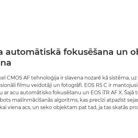
a automātiskā fokusēšana un o
ana
el CMOS AF tehnoloģija ir slavena nozarē kā sistēma, uz
sionāli filmu veidotāji un fotogrāfi. EOS R5 C ir mantojusi
ju ar acu automātisko fokusēšanu un EOS iTR AF X. Šajā t
bots mašīnmācīšanās algoritms, kas precīzi atpazīst sejas
ikai viena acs, un seko objektam pat tad, ja tas skatās p