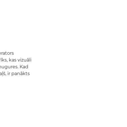
rators
ks, kas vizuāli
zmugures. Kad
ļš, ir panākts