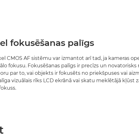
el fokusēšanas palīgs
el CMOS AF sistēmu var izmantot arī tad, ja kameras ope
o fokusu. Fokusēšanas palīgs ir precīzs un novatorisks rī
oru par to, vai objekts ir fokusēts no priekšpuses vai ai
īga vizuālais rīks LCD ekrānā vai skatu meklētājā kļūst za
fokuss.
t