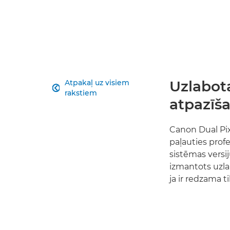
Uzlabot
Atpakaļ uz visiem

rakstiem
atpazīš
Canon Dual Pix
paļauties profe
sistēmas versi
izmantots uzla
ja ir redzama t