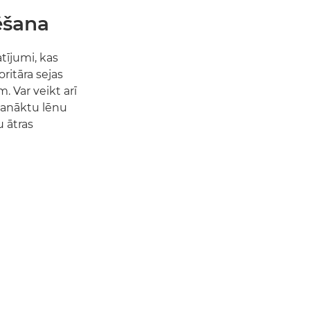
ēšana
tījumi, kas
ritāra sejas
. Var veikt arī
panāktu lēnu
 ātras