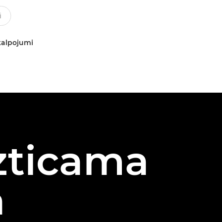
kalpojumi
uzticama
a