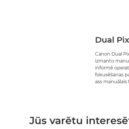
Dual Pix
Canon Dual Pix
izmanto manuāl
informē operat
fokusēšanas pal
ass manuālais 
Jūs varētu interesē