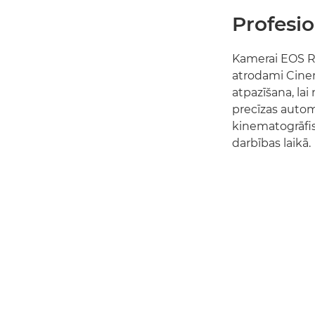
Profesi
Kamerai EOS R5
atrodami Cinem
atpazīšana, lai
precīzas autom
kinematogrāfis
darbības laikā.