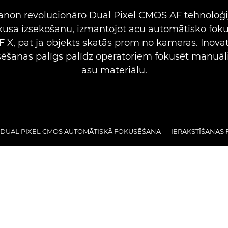
anon revolucionāro Dual Pixel CMOS AF tehnoloģi
okusa izsekošanu, izmantojot acu automātisko fok
F X, pat ja objekts skatās prom no kameras. Inovat
sēšanas palīgs palīdz operatoriem fokusēt manuāli,
asu materiālu.
DUAL PIXEL CMOS AUTOMĀTISKĀ FOKUSĒŠANA
IERAKSTĪŠANAS 