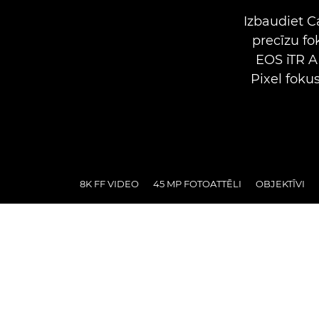
Izbaudiet C
precīzu f
EOS iTR A
Pixel foku
8K FF VIDEO
45 MP FOTOATTĒLI
OBJEKTĪVI