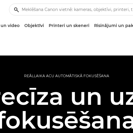
un video
Objektīvi
Printeri un skeneri
Risinājumi un pa
REĀLLAIKA ACU AUTOMĀTISKĀ FOKUSĒŠANA
recīza un 
fokusēšan