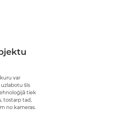
bjektu
 kuru var
 uzlabotu šīs
ehnoloģijā tiek
, tostarp tad,
rom no kameras.