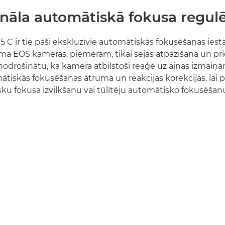
onāla automātiskā fokusa regul
 C ir tie paši ekskluzīvie automātiskās fokusēšanas iesta
a EOS kamerās, piemēram, tikai sejas atpazīšana un prio
 nodrošinātu, ka kamera atbilstoši reaģē uz ainas izmaiņām
ātiskās fokusēšanas ātruma un reakcijas korekcijas, lai 
ku fokusa izvilkšanu vai tūlītēju automātisko fokusēšanu