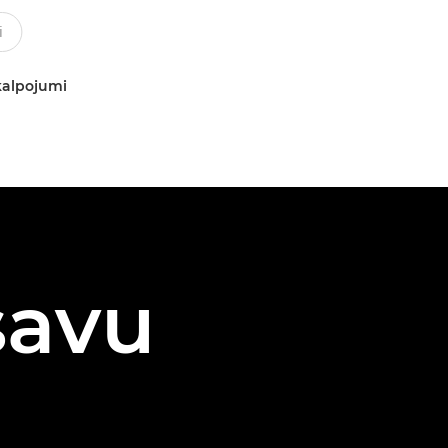
kalpojumi
savu