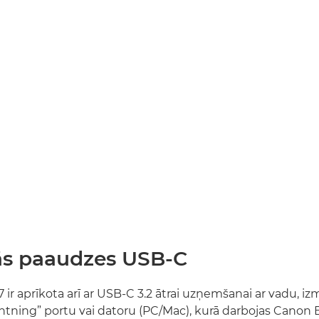
s paaudzes USB-C
ir aprīkota arī ar USB-C 3.2 ātrai uzņemšanai ar vadu, i
htning” portu vai datoru (PC/Mac), kurā darbojas Canon E