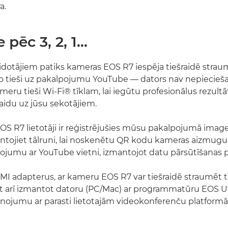
a.
e pēc 3, 2, 1…
dotājiem patiks kameras EOS R7 iespēja tiešraidē straum
eo tieši uz pakalpojumu YouTube — dators nav nepiecie
meru tieši Wi-Fi® tīklam, lai iegūtu profesionālus rezultā
paidu uz jūsu sekotājiem.
S R7 lietotāji ir reģistrējušies mūsu pakalpojumā imag
antojiet tālruni, lai noskenētu QR kodu kameras aizmugurē
nojumu ar YouTube vietni, izmantojot datu pārsūtīšanas
I adapterus, ar kameru EOS R7 var tiešraidē straumēt 
at arī izmantot datoru (PC/Mac) ar programmatūru EOS Util
enojumu ar parasti lietotajām videokonferenču platform