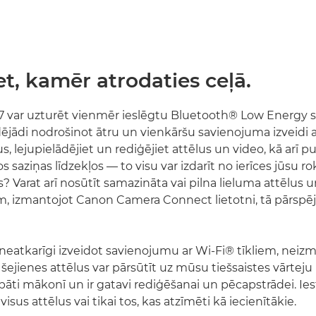
et, kamēr atrodaties ceļā.
var uzturēt vienmēr ieslēgtu Bluetooth® Low Energy sa
dējādi nodrošinot ātru un vienkāršu savienojuma izveidi a
us, lejupielādējiet un rediģējiet attēlus un video, kā arī pu
s saziņas līdzekļos — to visu var izdarīt no ierīces jūsu rok
s? Varat arī nosūtīt samazināta vai pilna lieluma attēlus u
, izmantojot Canon Camera Connect lietotni, tā pārspē
 neatkarīgi izveidot savienojumu ar Wi-Fi® tīkliem, neiz
 šejienes attēlus var pārsūtīt uz mūsu tiešsaistes vārtej
abāti mākonī un ir gatavi rediģēšanai un pēcapstrādei. Ie
 visus attēlus vai tikai tos, kas atzīmēti kā iecienītākie.