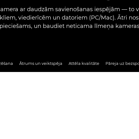
kamera ar daudzām savienošanas iespējām — to v
īkliem, viedierīcēm un datoriem (PC/Mac). Ātri nos
epieciešams, un baudiet neticama līmeņa kameras
izēšana
Ātrums un veiktspēja
Attēla kvalitāte
Pāreja uz bezs