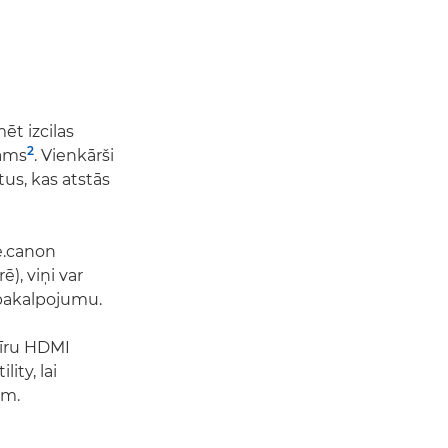
ēt izcilas
2
šams
. Vienkārši
tus, kas atstās
e.canon
), viņi var
 pakalpojumu.
tīru HDMI
ity, lai
ām.