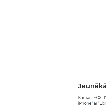
Jaunākā
Kamera EOS R7 
1
iPhone
ar “Lig