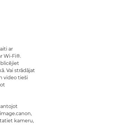
iti ar
r Wi-Fi®.
blicējiet
ā. Vai strādājat
n video tieši
jot
mantojot
u image.canon,
statiet kameru,