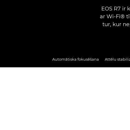
EOS R7 ir 
ar Wi-Fi® t
tur, kur n
Automātiska fokusēšana
Attēlu stabil