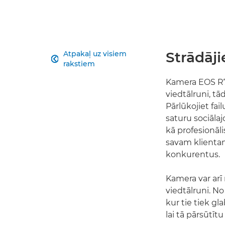
Strādāji
Atpakaļ uz visiem

rakstiem
Kamera EOS R7 
viedtālruni, tā
Pārlūkojiet fail
saturu sociālajo
kā profesionāli
savam klientam
konkurentus.
Kamera var arī
viedtālruni. No
kur tie tiek gl
lai tā pārsūtītu