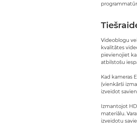
programmatūr
Tiešraid
Videoblogu vei
kvalitātes vid
pievienojiet ka
atbilstošu ies
Kad kameras EO
(vienkārši izm
izveidot savie
Izmantojot HDM
materiālu. Var
izveidotu savi