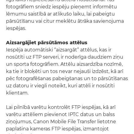
fotogrāfiem sniedz iespēju pieņemt informētu
lēmumu saistībā ar atlikušo laiku, lai pabeigtu
pārsūtīšanu vai citur meklētu ātrāka savienojuma
iespējas.
Aizsargājiet pārsūtāmos attēlus
Iespēja automātiski “aizsargāt” attēlus, kas ir
nosūtīti uz FTP serveri, ir noderīga daudziem ziņu
un sporta fotogrāfiem. Attēlu aizsardzība nozīmē,
ka tie ir bloķēti un tos nevar nejauši izdzēst, kā arī
pēc fotografēšanas pabeigšanas un to pārsūtīšanas
uz datoru ir viegli noteikt, kuri attēli ir nosūtīti
klientam.
Lai pilnībā varētu kontrolēt FTP iespējas, kā arī
varētu attēliem pievienot IPTC datus un balss
ziņojumus, Canon Mobile File Transfer lietotne
paplašina kameras FTP iespējas, izmantojot