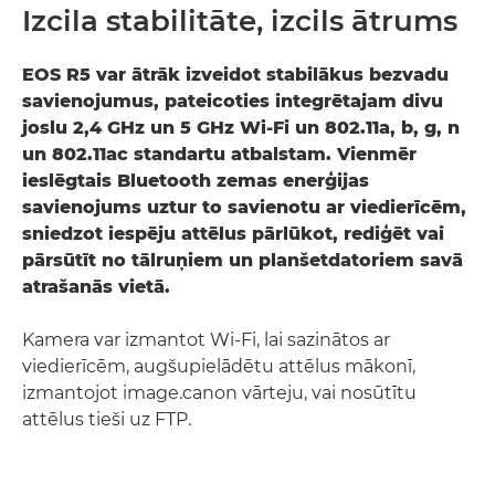
Izcila stabilitāte, izcils ātrums
EOS R5 var ātrāk izveidot stabilākus bezvadu
savienojumus, pateicoties integrētajam divu
joslu 2,4 GHz un 5 GHz Wi-Fi un 802.11a, b, g, n
un 802.11ac standartu atbalstam. Vienmēr
ieslēgtais Bluetooth zemas enerģijas
savienojums uztur to savienotu ar viedierīcēm,
sniedzot iespēju attēlus pārlūkot, rediģēt vai
pārsūtīt no tālruņiem un planšetdatoriem savā
atrašanās vietā.
Kamera var izmantot Wi-Fi, lai sazinātos ar
viedierīcēm, augšupielādētu attēlus mākonī,
izmantojot image.canon vārteju, vai nosūtītu
attēlus tieši uz FTP.