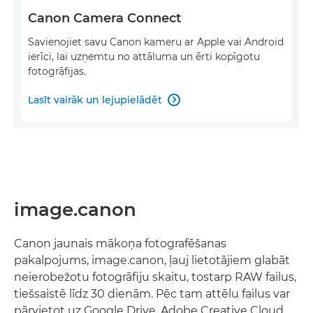
Canon Camera Connect
Savienojiet savu Canon kameru ar Apple vai Android
ierīci, lai uzņemtu no attāluma un ērti kopīgotu
fotogrāfijas.
Lasīt vairāk un lejupielādēt

image.canon
Canon jaunais mākoņa fotografēšanas
pakalpojums, image.canon, ļauj lietotājiem glabāt
neierobežotu fotogrāfiju skaitu, tostarp RAW failus,
tiešsaistē līdz 30 dienām. Pēc tam attēlu failus var
pārvietot uz Google Drive, Adobe Creative Cloud