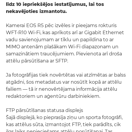
līdz 10 iepriekšējos iestatījumus, lai tos
nekavējoties izmantotu.
Kamerai EOS R5 pēc izvēles ir pieejams rokturis
WFT-R10 Wi-Fi, kas aprīkots arī ar Gigabit Ethernet
vadu savienojumam ar tīklu un papildina to ar
MIMO antenām plašākam Wi-Fi diapazonam un
samazinātiem traucējumiem. Pievienota arī droša
attēlu pārsūtīšana ar SFTP.
Ja fotogrāfijas tiek novērtētas vai atzīmētas ar balss
atgādni, šos metadatus var nosūtīt kopā ar attēlu
failiem — tā ir nenovērtējama informācija attēlu
redaktoriem un aģentūru darbiniekiem.
FTP pārsūtīšanas statusa displejs
Šajā displejā, ko pieprasīja ziņu un sporta fotogrāfi,
kas attēlus sūta, izmantojot FTP, tiek parādīts, cik
ilgs laiks nepieciešams attēlu nosūtīšanai. Tas