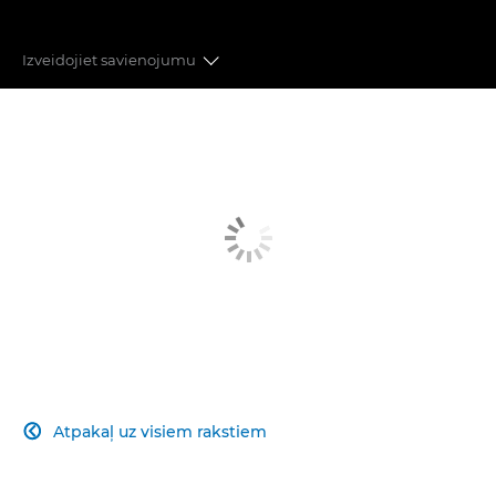
Izveidojiet savienojumu
ATTĒLU KVALITĀTE
UZLABOTS AUTOMĀTISKAIS FOKUSS
IESPAIDĪGA VEIKTSPĒJA
INOVATĪVA VIDEOGRĀFIJA
SAVIENOJAMĪBA
ATTĒLU APSTRĀDE
Atpakaļ uz visiem rakstiem
