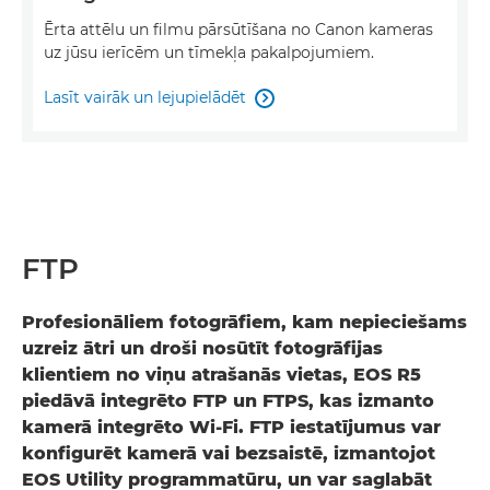
Ērta attēlu un filmu pārsūtīšana no Canon kameras
uz jūsu ierīcēm un tīmekļa pakalpojumiem.
Lasīt vairāk un lejupielādēt

FTP
Profesionāliem fotogrāfiem, kam nepieciešams
uzreiz ātri un droši nosūtīt fotogrāfijas
klientiem no viņu atrašanās vietas, EOS R5
piedāvā integrēto FTP un FTPS, kas izmanto
kamerā integrēto Wi-Fi. FTP iestatījumus var
konfigurēt kamerā vai bezsaistē, izmantojot
EOS Utility programmatūru, un var saglabāt