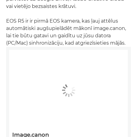
vai vietējo bezsaistes krātuvi.
EOS R5 ir ir pirmā EOS kamera, kas ļauj attēlus
automātiski augšupielādēt mākonī image.canon,
lai tie būtu gatavi un gaidītu uz jūsu datora
(PC/Mac) sinhronizāciju, kad atgriezīsieties mājās.
Image.canon