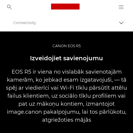
Canon Logo, back to ho
Connectivity
Pārsl
Canon
Digitālās kameras
CANON EOS R5
EOS R5
Izveidojiet savienojumu
EOS R5 ir viena no vislabāk savienotajām
kamerām, ko jebkad esam izgatavojuši, — tā
spēj ar viedierīci vai Wi-Fi tīklu pārsūtīt attēlu
failus klientiem, uz sociālo tīklu profiliem vai
pat uz mākoņu kontiem, izmantojot
image.canon pakalpojumu, lai tos pārlūkotu,
atgriežoties mājās