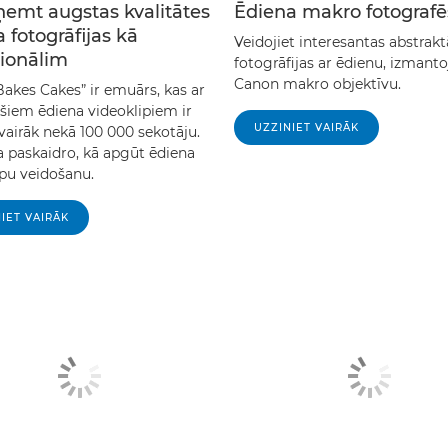
ņemt augstas kvalitātes
Ēdiena makro fotograf
 fotogrāfijas kā
Veidojiet interesantas abstrakt
sionālim
fotogrāfijas ar ēdienu, izmanto
Canon makro objektīvu.
Bakes Cakes” ir emuārs, kas ar
ošiem ēdiena videoklipiem ir
UZZINIET VAIRĀK
vairāk nekā 100 000 sekotāju.
a paskaidro, kā apgūt ēdiena
ipu veidošanu.
IET VAIRĀK