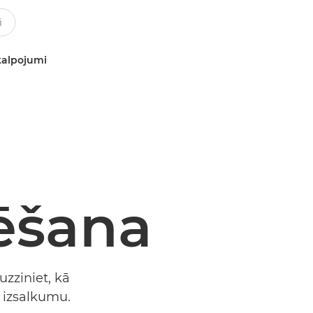
kalpojumi
ēšana
zziniet, kā
a izsalkumu.