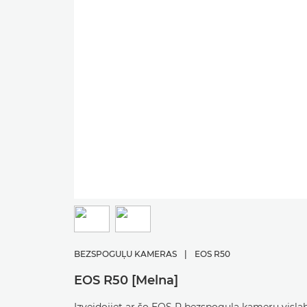
BEZSPOGUĻU KAMERAS
|
EOS R50
EOS R50 [Melna]
Izveidojiet ar šo EOS R bezspoguļa kameru visla