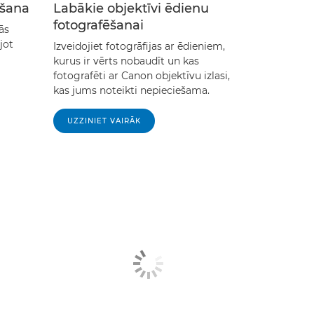
ēšana
Labākie objektīvi ēdienu
fotografēšanai
ās
jot
Izveidojiet fotogrāfijas ar ēdieniem,
kurus ir vērts nobaudīt un kas
fotografēti ar Canon objektīvu izlasi,
kas jums noteikti nepieciešama.
UZZINIET VAIRĀK