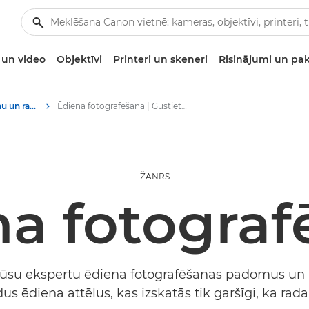
un video
Objektīvi
Printeri un skeneri
Risinājumi un pa
Stāsti par fotografēšanu un radošumu
Ēdiena fotografēšana | Gūstiet iedvesmu
ŽANRS
na fotograf
mūsu ekspertu ēdiena fotografēšanas padomus un u
s ēdiena attēlus, kas izskatās tik garšīgi, ka rad