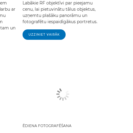
jiem
Labākie RF objektīvi par pieejamu
darbu ar
cenu, lai pietuvinātu tālus objektus,
umu
uzņemtu plašāku panorāmu un
em
fotografētu iespaidīgākus portretus.
rtam un
UZZINIET VAIRĀK
ĒDIENA FOTOGRAFĒŠANA