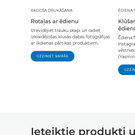
RADOŠA DRUKĀŠANA
ĒDIENA
Rotaļas ar ēdienu
Kļūšan
ēdien
Izrevidējiet trauku skapi un radiet
izklaidējošas klusās dabas fotogrāfijas
Ēdiena 
ar ikdienas pārtikas produktiem.
Instagr
vēstnie
(Yasmin
UZZINIET VAIRĀK
UZZIN
Ieteiktie produkti