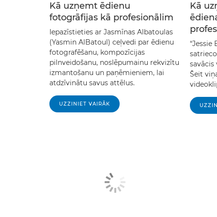
Kā uzņemt ēdienu
Kā uz
fotogrāfijas kā profesionālim
ēdiena
profe
Iepazīstieties ar Jasmīnas Albatoulas
(Yasmin AlBatoul) ceļvedi par ēdienu
“Jessie 
fotografēšanu, kompozīcijas
satriec
pilnveidošanu, noslēpumainu rekvizītu
savācis 
izmantošanu un paņēmieniem, lai
Šeit viņ
atdzīvinātu savus attēlus.
videokl
UZZINIET VAIRĀK
UZZIN