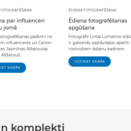
 FOTOGRAFĒŠANA
ĒDIENA FOTOGRAFĒŠANA
a par influenceri
Ēdiena fotografēšanas
u jomā
apgūšana
fotografēšanas padomi no
Fotogrāfe Linda Lomelino stās
am influenceres un Canon
ir galvenās sastāvdaļas apetīti
ces Jasmīnas Albatoulas
rosinošiem ēdienu kadriem.
 AlBatoul).
UZZINIET VAIRĀK
IET VAIRĀK
 un komplekti