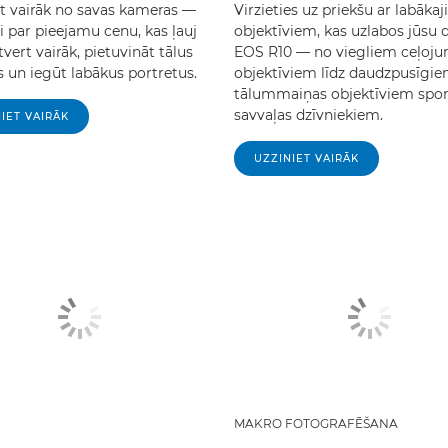
et vairāk no savas kameras —
Virzieties uz priekšu ar labāka
i par pieejamu cenu, kas ļauj
objektīviem, kas uzlabos jūsu 
tvert vairāk, pietuvināt tālus
EOS R10 — no viegliem ceļoj
s un iegūt labākus portretus.
objektīviem līdz daudzpusīgi
tālummaiņas objektīviem spo
savvaļas dzīvniekiem.
IET VAIRĀK
UZZINIET VAIRĀK
MAKRO FOTOGRAFĒŠANA