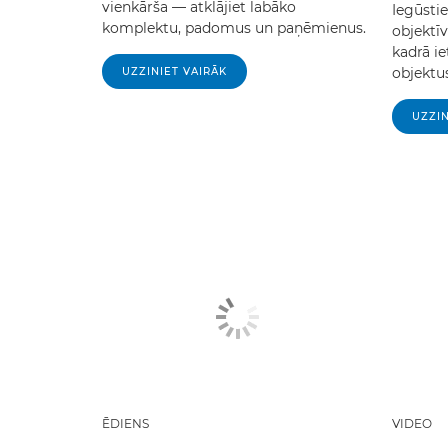
vienkārša — atklājiet labāko
Iegūsti
komplektu, padomus un paņēmienus.
objektīv
kadrā ie
objektu
UZZINIET VAIRĀK
UZZIN
ĒDIENS
VIDEO