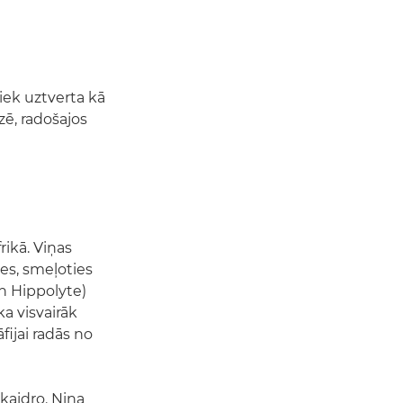
tiek uztverta kā
zē, radošajos
rikā. Viņas
tes, smeļoties
n Hippolyte)
ka visvairāk
fijai radās no
skaidro. Nina