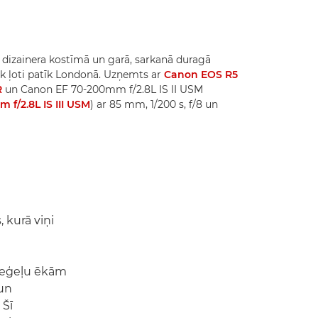
 dizainera kostīmā un garā, sarkanā duragā
k ļoti patīk Londonā. Uzņemts ar
Canon EOS R5
R
un Canon EF 70-200mm f/2.8L IS II USM
 f/2.8L IS III USM
) ar 85 mm, 1/200 s, f/8 un
 kurā viņi
ķieģeļu ēkām
 un
 Šī