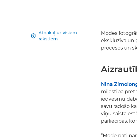
Atpakaļ uz visiem
Modes fotogrāfi

rakstiem
ekskluzīva un g
procesos un sk
Aizrautī
Nina Zimolong
mīlestība pret 
iedvesmu dabā 
savu radošo kar
viņu saista es
pārliecības, ko
“Mode pati par 