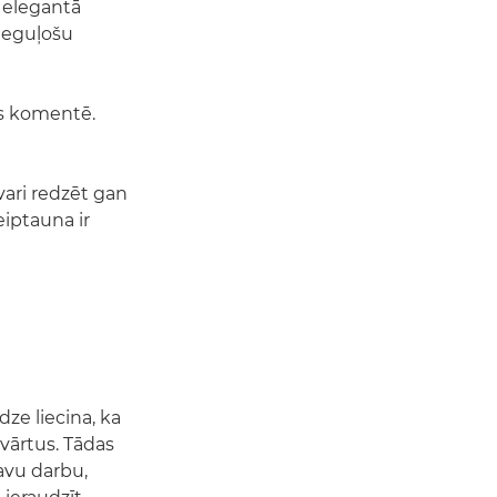
 elegantā
pieguļošu
ns komentē.
vari redzēt gan
eiptauna ir
dze liecina, ka
 vārtus. Tādas
avu darbu,