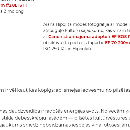
 f/2.8L IS III
ina Zimolong
Aiana Hipolīta modes fotogrāfija ar modeli
atspoguļo kultūru sajaukumu, kas viņam ti
ar
Canon stiprinājuma adapteri EF-EOS 
objektīvu (tā pēctecis tagad ir
EF 70-200mm
ISO 250. © Ian Hippolyte
 ir vēl kaut kas kopīgs: abi smeļas iedvesmu no pilsētas,
as daudzveidība ir radošās enerģijas avots. No vecām 
 stikla debesskrāpju fasādēm — pilsētas kultūrvēstures
jaukums sniedz nebeidzamas iespējas viņa fotosesijām.