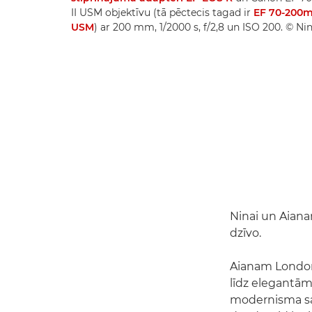
II USM objektīvu (tā pēctecis tagad ir
EF 70-200mm
USM
) ar 200 mm, 1/2000 s, f/2,8 un ISO 200. © N
Ninai un Aianam
dzīvo.
Aianam London
līdz elegantām
modernisma sa