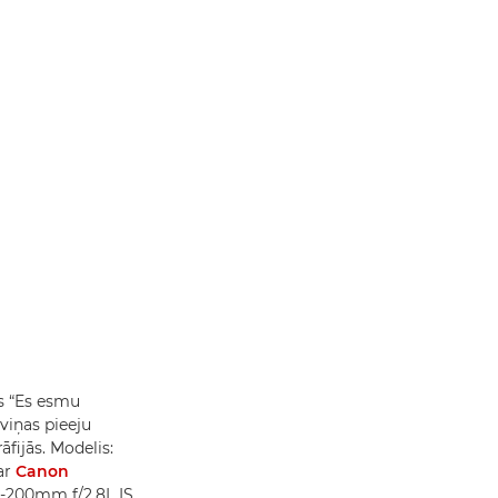
as “Es esmu
 viņas pieeju
fijās. Modelis:
ar
Canon
-200mm f/2.8L IS