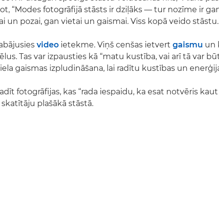
stot, “Modes fotogrāfijā stāsts ir dziļāks — tur nozīme ir 
 un pozai, gan vietai un gaismai. Viss kopā veido stāstu.
labājusies
video
ietekme. Viņš cenšas ietvert
gaismu
un k
ēlus. Tas var izpausties kā “matu kustība, vai arī tā var b
liela gaismas izpludināšana, lai radītu kustības un enerģij
radīt fotogrāfijas, kas “rada iespaidu, ka esat notvēris kau
 skatītāju plašākā stāstā.