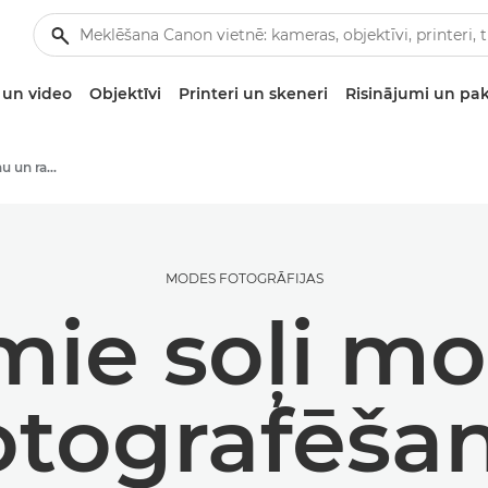
un video
Objektīvi
Printeri un skeneri
Risinājumi un pa
Stāsti par fotografēšanu un radošumu
MODES FOTOGRĀFIJAS
mie soļi m
otografēša