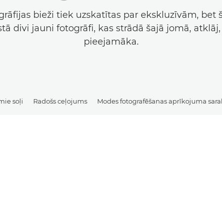
rāfijas bieži tiek uzskatītas par ekskluzīvām, bet 
stā divi jauni fotogrāfi, kas strādā šajā jomā, atklāj,
pieejamāka.
mie soļi
Radošs ceļojums
Modes fotografēšanas aprīkojuma sara