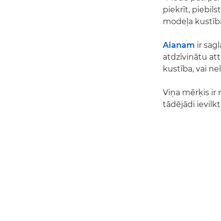
piekrīt, piebil
modeļa kustībai
Aianam
ir sag
atdzīvinātu att
kustība, vai ne
Viņa mērķis ir 
tādējādi ievilkt