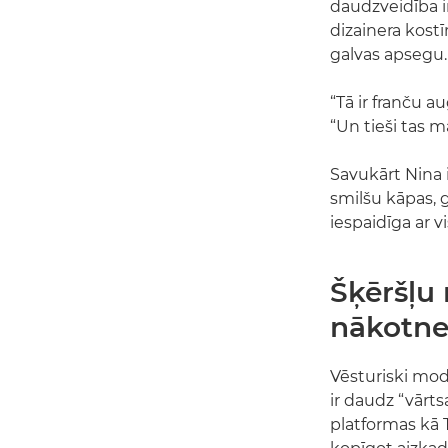
daudzveidība i
dizainera kost
galvas apsegu.
“Tā ir franču 
“Un tieši tas 
Savukārt Nina 
smilšu kāpas, 
iespaidīga ar vi
Šķēršļu
nākotn
Vēsturiski mode
ir daudz “vārts
platformas kā 