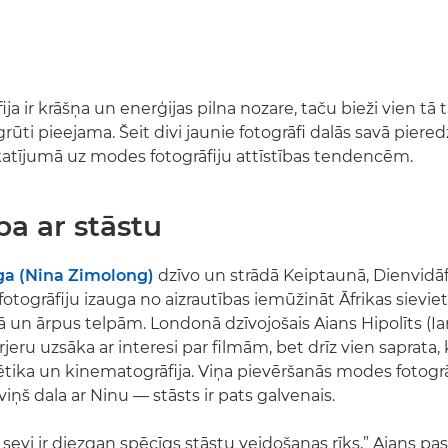
ja ir krāšņa un enerģijas pilna nozare, taču bieži vien tā 
rūti pieejama. Šeit divi jaunie fotogrāfi dalās savā piered
atījumā uz modes fotogrāfiju attīstības tendencēm.
ba ar stāstu
a (Nina Zimolong)
dzīvo un strādā Keiptaunā, Dienvidāf
fotogrāfiju izauga no aizrautības iemūžināt Āfrikas sievie
un ārpus telpām. Londonā dzīvojošais Aians Hipolīts (Ia
jeru uzsāka ar interesi par filmām, bet drīz vien saprata, 
tētika un kinematogrāfija. Viņa pievēršanās modes fotogrā
 viņš dala ar Ninu — stāsts ir pats galvenais.
sevi ir diezgan spēcīgs stāstu veidošanas rīks,” Aians pa