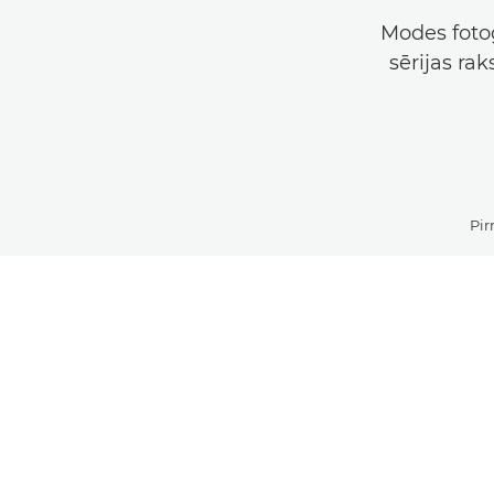
Modes fotog
sērijas rak
Pir