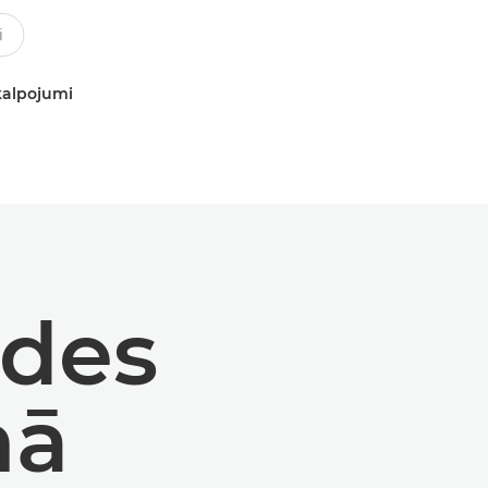
kalpojumi
odes
nā