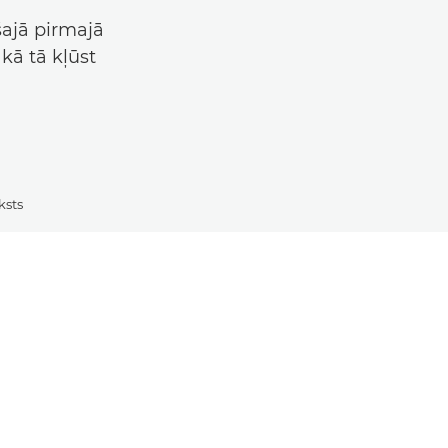
šajā pirmajā
 kā tā kļūst
ksts