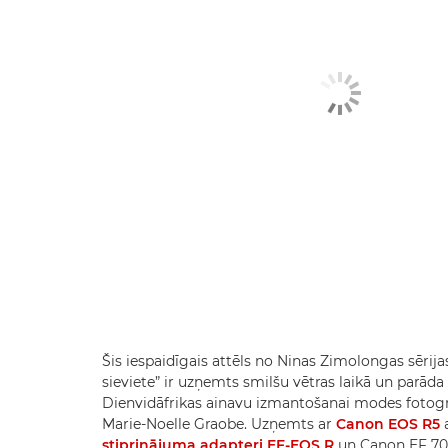
Šis iespaidīgais attēls no Ninas Zimolongas sērij
sieviete” ir uzņemts smilšu vētras laikā un parāda
Dienvidāfrikas ainavu izmantošanai modes fotogrā
Marie-Noelle Graobe. Uzņemts ar
Canon EOS R5
stiprinājuma adapteri EF-EOS R
un Canon EF 70