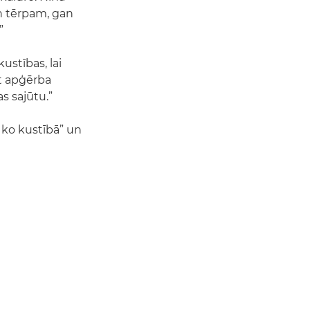
gan tērpam, gan
”
ustības, lai
ūt apģērba
as sajūtu.”
t ko kustībā” un