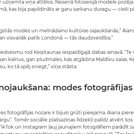
r uzņemta viņa attēlos. Nesenā fotosesijā modele pozēja
īmā, kas bija papildināts ar garu sarkanu duragu — cieši 
augstās modes un melnādaino kultūras sajaukšanās,” Aia
man visvairāk patīk Londonā — tās daudzveidība.”
iedvesmu rod Keiptaunas iespaidīgajā dabas ainavā. “Te 
gan kalnus, gan pludmales, kas atgādina Maldīvu salas. K
su, ko tā spēj sniegt,” viņa stāsta.
 nojaukšana: modes fotogrāfijas
e
s fotogrāfijas nozare ir bijusi grūti pieejama. Aiana piere
argu”. Tomēr sociālie plašsaziņas līdzekļi palīdz atvērt šos
TikTok un Instagram ļauj jaunajiem fotogrāfiem parādīt s