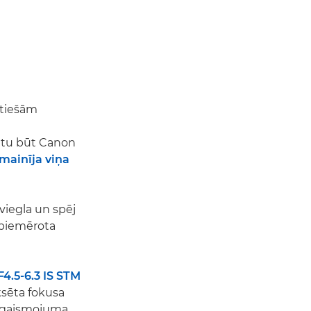
atiešām
ētu būt Canon
zmainīja viņa
, viegla un spēj
i piemērota
4.5-6.3 IS STM
ksēta fokusa
 apgaismojuma