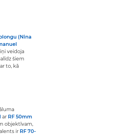
olongu (Nina
manuel
ņi veidoja
palīdz šiem
r to, kā
tāluma
I
ar
RF 50mm
mm objektīvam,
alents ir
RF 70-