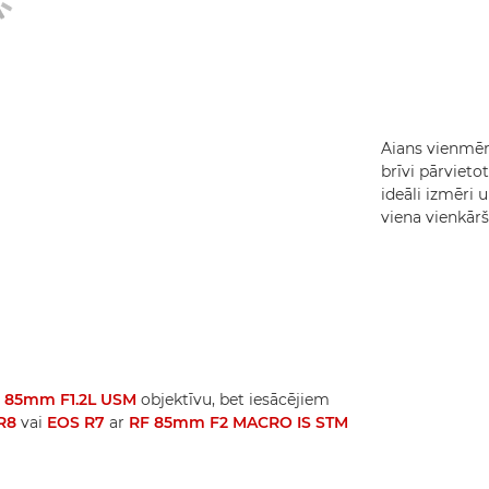
Aians vienmēr 
brīvi pārvieto
ideāli izmēri
viena vienkārš
 85mm F1.2L USM
objektīvu, bet iesācējiem
R8
vai
EOS R7
ar
RF 85mm F2 MACRO IS STM