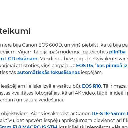
eteikumi
mera bija Canon EOS 600D, un viņš piebilst, ka tā bija p
cējiem. Viņam tā bija īpaši noderīga, pateicoties
pilnībā
am LCD ekrānam
. Mūsdienu bezspoguļa ekvivalents var
karjerai attīstoties, viņš pārgāja uz
EOS R5
, “
kas pilnībā i
ties tās
automātiskās fokusēšanas
iespējām.
iesācējiem lieliska izvēle varētu būt
EOS R10
. Tā ir maza
tas kvalitātes fotogrāfijas, kā arī 4K video, tādēļ ir ideāl
darbam un satura veidošanai.”
z objektīviem, Aians iesaka sākt ar Canon
RF-S 18-45mm F
ktīvu, bet apsvērt iespēju aprīkojumam pievienot arī fi
35mm F1.8 MACRO IS STM
, kas ir lieliski piemērots vāja