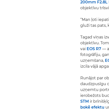
200mm F2.8L 
objektīvu trīsv
“Man ļoti iepa
gluži tas pats, 
Tagad viņas iz
objektīvu. Tom
vai
EOS R7
— a
fotogrāfiju, ga
uzņemšana,
E
izcila vājā ap
Runājot par ob
daudzpusīgu obj
uzņemtu portre
ierobežots budž
STM
ir brīnišķ
bokē efektu
un