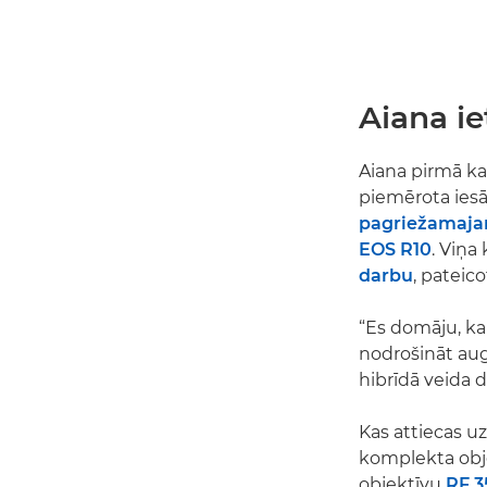
Aiana i
Aiana pirmā ka
piemērota iesā
pagriežamaj
EOS R10
. Viņa 
darbu
, pateico
“Es domāju, ka 
nodrošināt augs
hibrīdā veida 
Kas attiecas u
komplekta obje
objektīvu
RF 