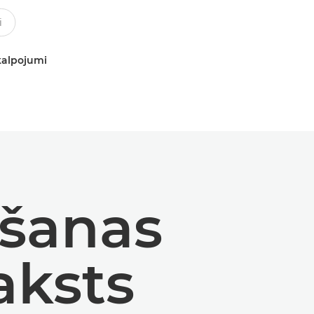
kalpojumi
ēšanas
aksts