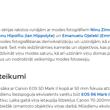
īs sērijas rakstos runājām ar modes fotogrāfiem
Ninu Zim
nu Hipolītu (Ian Hippolyte)
un
Emanuelu Ojeleki (Em
odes fotografēšanas demokratizāciju un uzzinājām, kā vi
ozarē. Šeit mēs iedziļināmies kamerās un objektīvos, kas 
dzīvināt viņu modes saturu, kā arī uzzinām viņu domas pa
ļus un nodrošināt veiksmīgu modes fotosesiju.
eteikumi
 sāka ar Canon EOS 5D Mark II kopā ar 50 mm fokusa at
sdienu bezspoguļa ekvivalents varētu būt
EOS R6 Mark I
tīvu. Laika gaitā viņa ietaupīja līdzekļus Canon 70-200
 biežāk izmantoto objektīvu viņas darbā. Mūsdienu ekviv