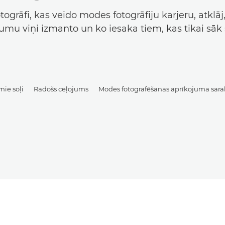
otogrāfi, kas veido modes fotogrāfiju karjeru, atklā
umu viņi izmanto un ko iesaka tiem, kas tikai sāk 
mie soļi
Radošs ceļojums
Modes fotografēšanas aprīkojuma sara