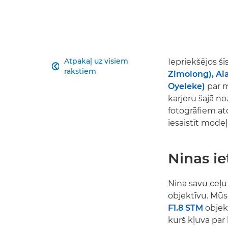
Atpakaļ uz visiem
Iepriekšējos š

rakstiem
Zimolong), Aia
Oyeleke)
par m
karjeru šajā n
fotogrāfiem at
iesaistīt mode
Ninas i
Nina savu ceļu
objektīvu. Mū
F1.8 STM
objek
kurš kļuva par