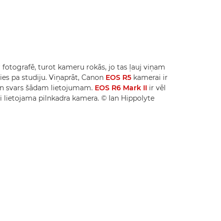
fotografē, turot kameru rokās, jo tas ļauj viņam
ties pa studiju. Viņaprāt, Canon
EOS R5
kamerai ir
 un svars šādam lietojumam.
EOS R6 Mark II
ir vēl
i lietojama pilnkadra kamera. © Ian Hippolyte