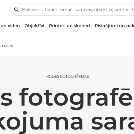
un video
Objektīvi
Printeri un skeneri
Risinājumi un pa
Stāsti par fotografēšanu un radošumu
MODES FOTOGRĀFIJAS
 fotograf
kojuma sar