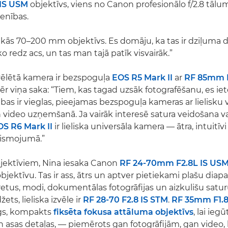
IS USM
objektīvs, viens no Canon profesionālo f/2.8 tāl
ienības.
tikās 70–200 mm objektīvs. Es domāju, ka tas ir dziļuma d
ko redz acs, un tas man tajā patīk visvairāk.”
vēlētā kamera ir bezspoguļa
EOS R5 Mark II
ar
RF 85mm 
ēr viņa saka: “Tiem, kas tagad uzsāk fotografēšanu, es ie
bas ir vieglas, pieejamas bezspoguļa kameras ar lielisku
n video uzņemšanā. Ja vairāk interesē satura veidošana va
OS R6 Mark II
ir lieliska universāla kamera — ātra, intuitīv
gaismojumā.”
jektīviem, Nina iesaka Canon
RF 24-70mm F2.8L IS US
ektīvu. Tas ir ass, ātrs un aptver pietiekami plašu diapa
tus, modi, dokumentālas fotogrāfijas un aizkulišu saturu
ets, lieliska izvēle ir
RF 28-70 F2.8 IS STM
.
RF 35mm F1.
īgs, kompakts
fiksēta fokusa attāluma objektīvs
, lai ie
 asas detaļas, — piemērots gan fotogrāfijām, gan video,