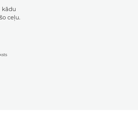
j, kādu
šo ceļu.
ksts