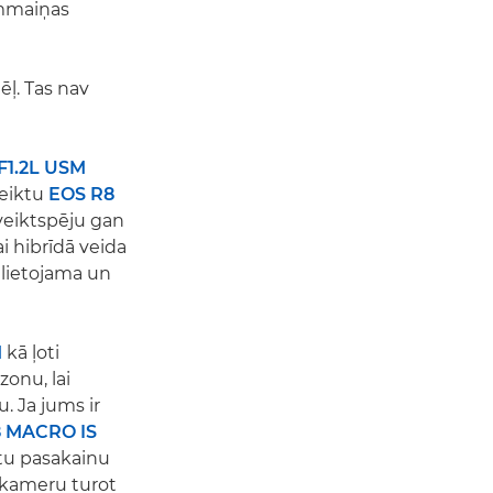
ummaiņas
ēļ. Tas nav
F1.2L USM
teiktu
EOS R8
 veiktspēju gan
i hibrīdā veida
i lietojama un
M
kā ļoti
zonu, lai
. Ja jums ir
8 MACRO IS
gūtu pasakainu
 kameru turot