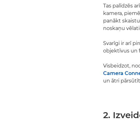
Tas palīdzēs a
kamera, piem
panākt skaistu
noskaņu vēlati
Svarīgi ir arī 
objektīvus un 
Visbeidzot, no
Camera Conn
un ātri pārsūtī
2. Izvei