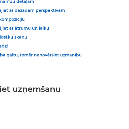
zmanību detaļām
jiet ar dažādām perspektīvām
kompozīciju
jiet ar ātrumu un laiku
aidrāku skaņu
edzi
rba gaitu, tomēr nenovērsiet uzmanību
ojiet uzņemšanu