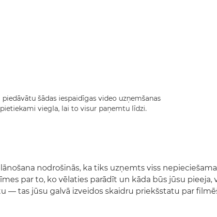
i piedāvātu šādas iespaidīgas video uzņemšanas
r pietiekami viegla, lai to visur paņemtu līdzi.
nošana nodrošinās, ka tiks uzņemts viss nepieciešamai
īmes par to, ko vēlaties parādīt un kāda būs jūsu pieeja, v
u — tas jūsu galvā izveidos skaidru priekšstatu par filmē