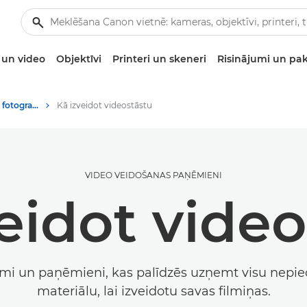
un video
Objektīvi
Printeri un skeneri
Risinājumi un pa
Padomi un paņēmieni fotografēšanai un drukāšanai
Kā izveidot videostāstu
VIDEO VEIDOŠANAS PAŅĒMIENI
eidot vide
mi un paņēmieni, kas palīdzēs uzņemt visu nepi
materiālu, lai izveidotu savas filmiņas.