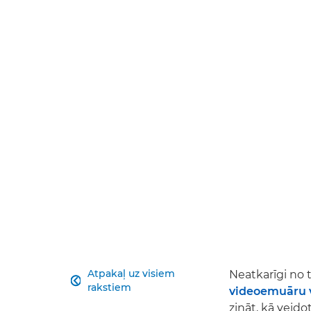
Atpakaļ uz visiem
Neatkarīgi no 

rakstiem
videoemuāru v
zināt, kā veido