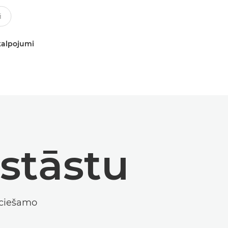
kalpojumi
ostāstu
eciešamo