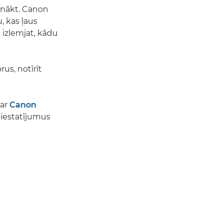
panākt. Canon
u, kas ļaus
 izlemjat, kādu
us, notīrīt
 ar
Canon
iestatījumus