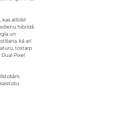
 kas atbilst
sdienu hibrīdā
viegla un
stīšana, kā arī
saturu, tostarp
 Dual Pixel
bilstošām
saistošu