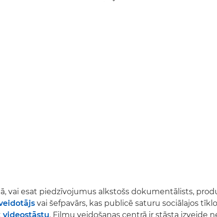
tā, vai esat piedzīvojumus alkstošs dokumentālists, pro
eidotājs
vai šefpavārs, kas publicē saturu sociālajos tīklos
t
videostāstu
. Filmu veidošanas centrā ir stāsta izveide n