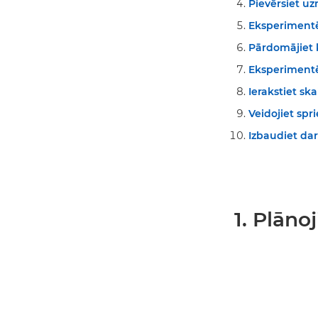
Pievērsiet u
Eksperimentē
Pārdomājiet 
Eksperimentē
Ierakstiet sk
Veidojiet spri
Izbaudiet da
1. Plān