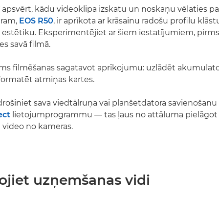
rī apsvērt, kādu videoklipa izskatu un noskaņu vēlaties 
ēram,
EOS R50
, ir aprīkota ar krāsainu radošu profilu klāst
 estētiku. Eksperimentējiet ar šiem iestatījumiem, pirms
es savā filmā.
pirms filmēšanas sagatavot aprīkojumu: uzlādēt akumulator
formatēt atmiņas kartes.
drošiniet sava viedtālruņa vai planšetdatora savienošanu
ect
lietojumprogrammu — tas ļaus no attāluma pielāgot 
t video no kameras.
dojiet uzņemšanas vidi