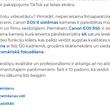
ir pakalpojums TikTok vai lielais ekrāns.
istošu videostāstu? Pirmkārt, nepieciešama fotoaparatūra,
iecerei. Canon
EOS R sistēmas
kameras ir paredzētas mū
iem un filmu veidotājiem. Piemēram,
Canon EOS R50
, ir 
ojama kamera, kurā ietverta pārdiskretizēta
4K
satura ierak
deo funkciju klāsts, kas palīdz veidot augstas kvalitātes 
ana
ar līdz 120 kadriem/s, grozāms skārienekrāns un vieda
tomātiskā fokusēšana
.
oklipu kvalitāte un profesionālisms ir atkarīgs arī no at
antotajiem paņēmieniem. Šeit ir 10 padomi, kā veidot 
 no sākuma līdz beigām.
zņemšanu
zņemšanas vidi
abilitāti