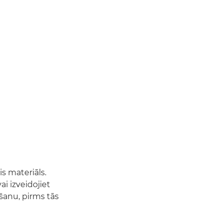
s materiāls.
ai izveidojiet
šanu, pirms tās