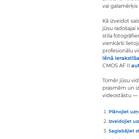
vai galamērķis 
Kā izveidot sa
jūsu radošajai 
stila fotogrāf
vienkārši liet
profesionālu vi
lēnā ierakstīš
CMOS AF II
au
Tomēr jūsu vide
prasmēm un izm
videostāstu —
Plānojiet u
Izveidojiet u
Saglabājiet st