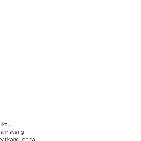
duktu
, ir svarīgi
eatkarīgi no tā,