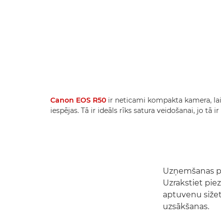
Canon EOS R50
ir neticami kompakta kamera, la
iespējas. Tā ir ideāls rīks satura veidošanai, jo tā i
Uzņemšanas plā
Uzrakstiet piez
aptuvenu sižet
uzsākšanas.