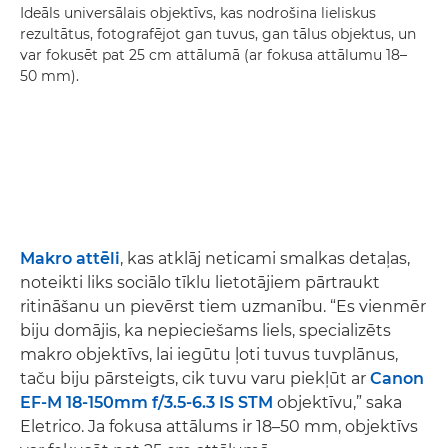
Ideāls universālais objektīvs, kas nodrošina lieliskus
rezultātus, fotografējot gan tuvus, gan tālus objektus, un
var fokusēt pat 25 cm attālumā (ar fokusa attālumu 18–
50 mm).
Makro attēli
, kas atklāj neticami smalkas detaļas,
noteikti liks sociālo tīklu lietotājiem pārtraukt
ritināšanu un pievērst tiem uzmanību. “Es vienmēr
biju domājis, ka nepieciešams liels, specializēts
makro objektīvs, lai iegūtu ļoti tuvus tuvplānus,
taču biju pārsteigts, cik tuvu varu piekļūt ar
Canon
EF-M 18-150mm f/3.5-6.3 IS STM
objektīvu,” saka
Eletrico. Ja fokusa attālums ir 18–50 mm, objektīvs