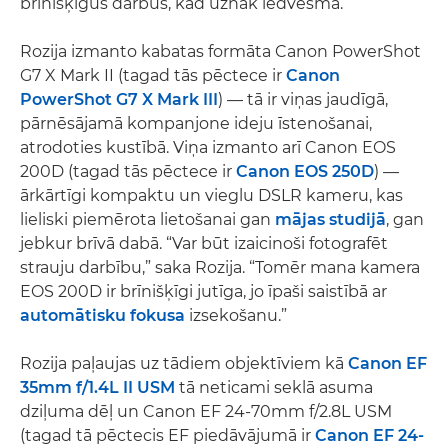
brīnišķīgus darbus, kad uznāk iedvesma.
Rozija izmanto kabatas formāta Canon PowerShot
G7 X Mark II (tagad tās pēctece ir
Canon
PowerShot G7 X Mark III
) — tā ir viņas jaudīgā,
pārnēsājamā kompanjone ideju īstenošanai,
atrodoties kustībā. Viņa izmanto arī Canon EOS
200D (tagad tās pēctece ir
Canon EOS 250D
) —
ārkārtīgi kompaktu un vieglu DSLR kameru, kas
lieliski piemērota lietošanai gan
mājas studijā
, gan
jebkur brīvā dabā. “Var būt izaicinoši fotografēt
strauju darbību,” saka Rozija. “Tomēr mana kamera
EOS 200D ir brīnišķīgi jutīga, jo īpaši saistībā ar
automātisku fokusa
izsekošanu.”
Rozija paļaujas uz tādiem objektīviem kā
Canon EF
35mm f/1.4L II USM
tā neticami seklā asuma
dziļuma dēļ un Canon EF 24-70mm f/2.8L USM
(tagad tā pēctecis EF piedāvājumā ir
Canon EF 24-