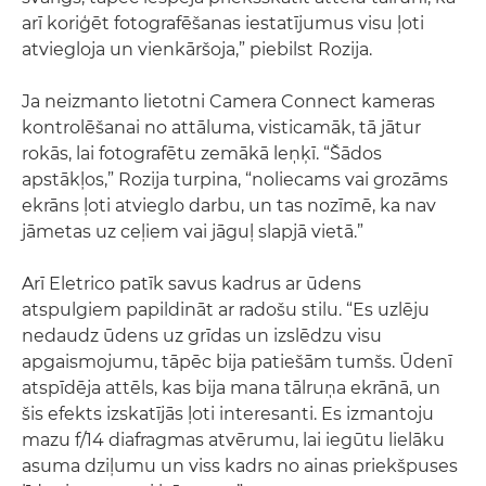
arī koriģēt fotografēšanas iestatījumus visu ļoti
atviegloja un vienkāršoja,” piebilst Rozija.
Ja neizmanto lietotni Camera Connect kameras
kontrolēšanai no attāluma, visticamāk, tā jātur
rokās, lai fotografētu zemākā leņķī. “Šādos
apstākļos,” Rozija turpina, “noliecams vai grozāms
ekrāns ļoti atvieglo darbu, un tas nozīmē, ka nav
jāmetas uz ceļiem vai jāguļ slapjā vietā.”
Arī Eletrico patīk savus kadrus ar ūdens
atspulgiem papildināt ar radošu stilu. “Es uzlēju
nedaudz ūdens uz grīdas un izslēdzu visu
apgaismojumu, tāpēc bija patiešām tumšs. Ūdenī
atspīdēja attēls, kas bija mana tālruņa ekrānā, un
šis efekts izskatījās ļoti interesanti. Es izmantoju
mazu f/14 diafragmas atvērumu, lai iegūtu lielāku
asuma dziļumu un viss kadrs no ainas priekšpuses