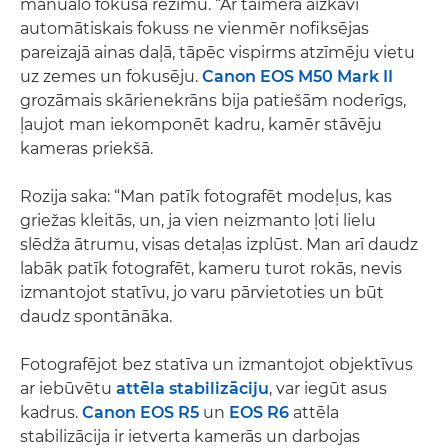
manuālo fokusa režīmu. “Ar taimera aizkavi
automātiskais fokuss ne vienmēr nofiksējas
pareizajā ainas daļā, tāpēc vispirms atzīmēju vietu
uz zemes un fokusēju.
Canon EOS M50 Mark II
grozāmais skārienekrāns bija patiešām noderīgs,
ļaujot man iekomponēt kadru, kamēr stāvēju
kameras priekšā.
Rozija saka: “Man patīk fotografēt modeļus, kas
griežas kleitās, un, ja vien neizmanto ļoti lielu
slēdža ātrumu, visas detaļas izplūst. Man arī daudz
labāk patīk fotografēt, kameru turot rokās, nevis
izmantojot statīvu, jo varu pārvietoties un būt
daudz spontānāka.
Fotografējot bez statīva un izmantojot objektīvus
ar iebūvētu
attēla stabilizāciju
, var iegūt asus
kadrus.
Canon EOS R5
un
EOS R6
attēla
stabilizācija ir ietverta kamerās un darbojas