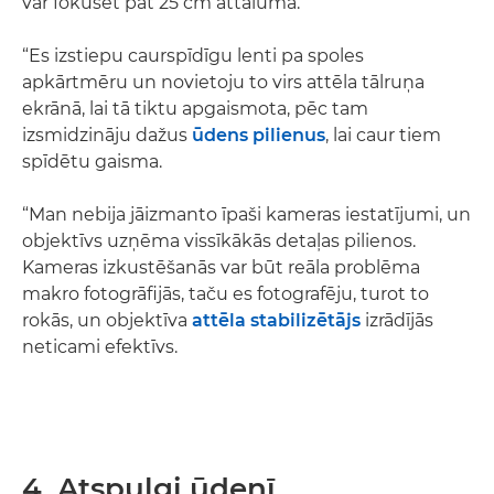
var fokusēt pat 25 cm attālumā.
“Es izstiepu caurspīdīgu lenti pa spoles
apkārtmēru un novietoju to virs attēla tālruņa
ekrānā, lai tā tiktu apgaismota, pēc tam
izsmidzināju dažus
ūdens pilienus
, lai caur tiem
spīdētu gaisma.
“Man nebija jāizmanto īpaši kameras iestatījumi, un
objektīvs uzņēma vissīkākās detaļas pilienos.
Kameras izkustēšanās var būt reāla problēma
makro fotogrāfijās, taču es fotografēju, turot to
rokās, un objektīva
attēla stabilizētājs
izrādījās
neticami efektīvs.
4. Atspulgi ūdenī