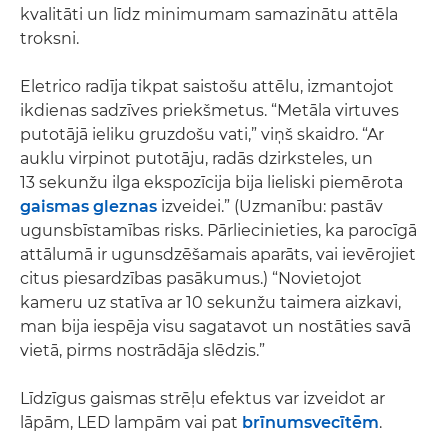
kvalitāti un līdz minimumam samazinātu attēla
troksni.
Eletrico radīja tikpat saistošu attēlu, izmantojot
ikdienas sadzīves priekšmetus. “Metāla virtuves
putotājā ieliku gruzdošu vati,” viņš skaidro. “Ar
auklu virpinot putotāju, radās dzirksteles, un
13 sekunžu ilga ekspozīcija bija lieliski piemērota
gaismas gleznas
izveidei.” (Uzmanību: pastāv
ugunsbīstamības risks. Pārliecinieties, ka parocīgā
attālumā ir ugunsdzēšamais aparāts, vai ievērojiet
citus piesardzības pasākumus.) “Novietojot
kameru uz statīva ar 10 sekunžu taimera aizkavi,
man bija iespēja visu sagatavot un nostāties savā
vietā, pirms nostrādāja slēdzis.”
Līdzīgus gaismas strēļu efektus var izveidot ar
lāpām, LED lampām vai pat
brīnumsvecītēm
.