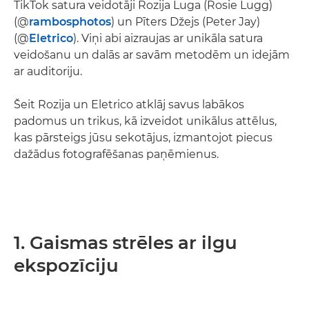
TikTok satura veidotāji Rozija Luga (Rosie Lugg)
(@
rambosphotos
) un Pīters Džejs (Peter Jay)
(@
Eletrico
). Viņi abi aizraujas ar unikāla satura
veidošanu un dalās ar savām metodēm un idejām
ar auditoriju.
Šeit Rozija un Eletrico atklāj savus labākos
padomus un trikus, kā izveidot unikālus attēlus,
kas pārsteigs jūsu sekotājus, izmantojot piecus
dažādus fotografēšanas paņēmienus.
1. Gaismas strēles ar ilgu
ekspozīciju