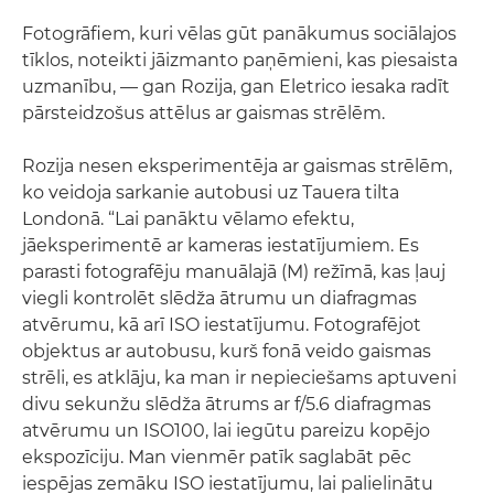
Fotogrāfiem, kuri vēlas gūt panākumus sociālajos
tīklos, noteikti jāizmanto paņēmieni, kas piesaista
uzmanību, — gan Rozija, gan Eletrico iesaka radīt
pārsteidzošus attēlus ar gaismas strēlēm.
Rozija nesen eksperimentēja ar gaismas strēlēm,
ko veidoja sarkanie autobusi uz Tauera tilta
Londonā. “Lai panāktu vēlamo efektu,
jāeksperimentē ar kameras iestatījumiem. Es
parasti fotografēju manuālajā (M) režīmā, kas ļauj
viegli kontrolēt slēdža ātrumu un diafragmas
atvērumu, kā arī ISO iestatījumu. Fotografējot
objektus ar autobusu, kurš fonā veido gaismas
strēli, es atklāju, ka man ir nepieciešams aptuveni
divu sekunžu slēdža ātrums ar f/5.6 diafragmas
atvērumu un ISO100, lai iegūtu pareizu kopējo
ekspozīciju. Man vienmēr patīk saglabāt pēc
iespējas zemāku ISO iestatījumu, lai palielinātu