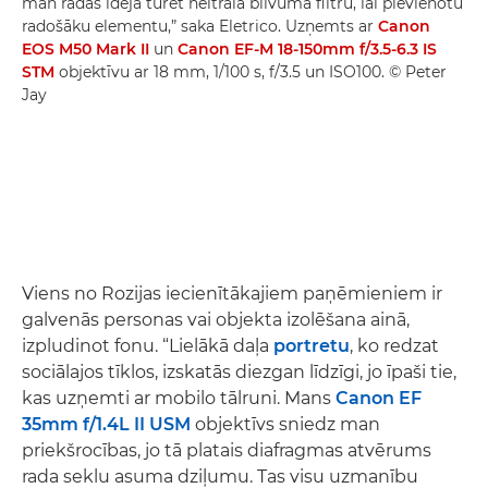
man radās ideja turēt neitrāla blīvuma filtru, lai pievienotu
radošāku elementu,” saka Eletrico. Uzņemts ar
Canon
EOS M50 Mark II
un
Canon EF-M 18-150mm f/3.5-6.3 IS
STM
objektīvu ar 18 mm, 1/100 s, f/3.5 un ISO100. © Peter
Jay
Viens no Rozijas iecienītākajiem paņēmieniem ir
galvenās personas vai objekta izolēšana ainā,
izpludinot fonu. “Lielākā daļa
portretu
, ko redzat
sociālajos tīklos, izskatās diezgan līdzīgi, jo īpaši tie,
kas uzņemti ar mobilo tālruni. Mans
Canon EF
35mm f/1.4L II USM
objektīvs sniedz man
priekšrocības, jo tā platais diafragmas atvērums
rada seklu asuma dziļumu. Tas visu uzmanību