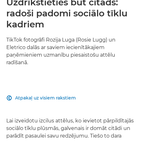
Uzdrīkstieties būt citāds:
radoši padomi sociālo tīklu
kadriem
TikTok fotogrāfi Rozija Luga (Rosie Lugg) un
Eletrico dalās ar saviem iecienītākajiem
paņēmieniem uzmanību piesaistošu attēlu
radīšanā.
Atpakaļ uz visiem rakstiem

Lai izveidotu izcilus attēlus, ko ievietot pārpildītajās
sociālo tīklu plūsmās, galvenais ir domāt citādi un
parādīt pasaulei savu redzējumu. Tiešo to dara