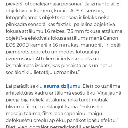
pievērš fotografējamajai personai.” Ja izmantojat EF
objektīvu ar kameru, kurai ir APS-C sensors,
fotografējamais objekts sensorā ir lielāks nekā
pilnkadra sensorā, kas faktiski palielina objektīva
fokusa attālumu 1,6 reizes. “35 mm fokusa attāluma
objektīva efektīvais fokusa attālums manā Canon
EOS 200D kamerā ir 56 mm, kas, manuprāt, ir ideāli
piemērots portretu un modes fotogrāfiju
uzņemšanai. Attēliem ir iedvesmojošs un
izsmalcināts izskats, kas piesaista acis un notur
sociālo tīklu lietotāju uzmanību.”
Lai parādīt seklu
asuma dziļumu
, Eletrico uzņēma
arhitektūras kadru ar tālumā esošu ēku. Viņa jaunā
pieeja bija nelielā attālumā rokā turēt neitrāla
blīvuma filtru, to iekļaujot kadrā. “Fokusējot
mošeju tālumā, filtrs rada sapņainu, maigu
defokusētu oreolu ap ēku, panākot īpašu efektu.”
Bieži vien, domājot netradicionāli, var iegūt