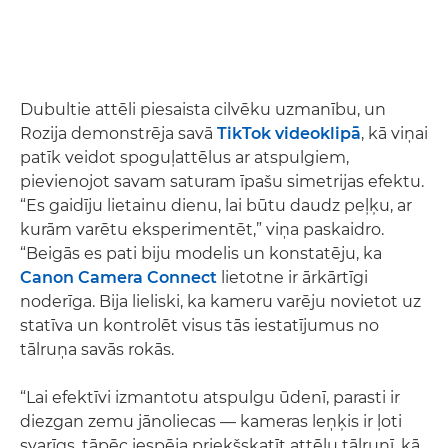
Dubultie attēli piesaista cilvēku uzmanību, un
Rozija demonstrēja savā
TikTok videoklipā
, kā viņai
patīk veidot spoguļattēlus ar atspulgiem,
pievienojot savam saturam īpašu simetrijas efektu.
“Es gaidīju lietainu dienu, lai būtu daudz peļķu, ar
kurām varētu eksperimentēt,” viņa paskaidro.
“Beigās es pati biju modelis un konstatēju, ka
Canon Camera Connect
lietotne ir ārkārtīgi
noderīga. Bija lieliski, ka kameru varēju novietot uz
statīva un kontrolēt visus tās iestatījumus no
tālruņa savās rokās.
“Lai efektīvi izmantotu atspulgu ūdenī, parasti ir
diezgan zemu jānoliecas — kameras leņķis ir ļoti
svarīgs, tāpēc iespēja priekšskatīt attēlu tālrunī, kā