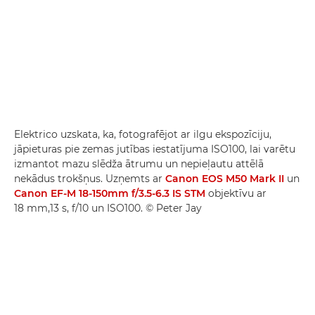
Elektrico uzskata, ka, fotografējot ar ilgu ekspozīciju,
jāpieturas pie zemas jutības iestatījuma ISO100, lai varētu
izmantot mazu slēdža ātrumu un nepieļautu attēlā
nekādus trokšņus. Uzņemts ar
Canon EOS M50 Mark II
un
Canon EF-M 18-150mm f/3.5-6.3 IS STM
objektīvu ar
18 mm,13 s, f/10 un ISO100. © Peter Jay