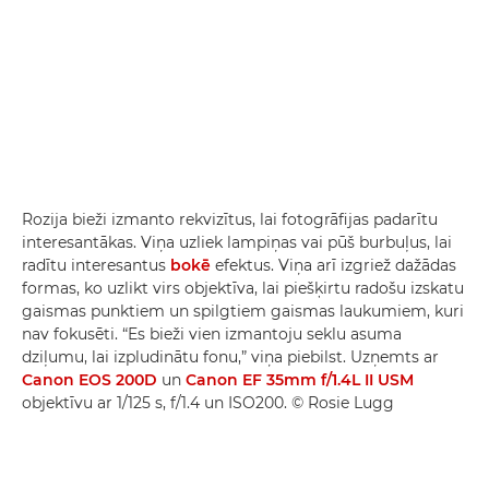
Rozija bieži izmanto rekvizītus, lai fotogrāfijas padarītu
interesantākas. Viņa uzliek lampiņas vai pūš burbuļus, lai
radītu interesantus
bokē
efektus. Viņa arī izgriež dažādas
formas, ko uzlikt virs objektīva, lai piešķirtu radošu izskatu
gaismas punktiem un spilgtiem gaismas laukumiem, kuri
nav fokusēti. “Es bieži vien izmantoju seklu asuma
dziļumu, lai izpludinātu fonu,” viņa piebilst. Uzņemts ar
Canon EOS 200D
un
Canon EF 35mm f/1.4L II USM
objektīvu ar 1/125 s, f/1.4 un ISO200. © Rosie Lugg