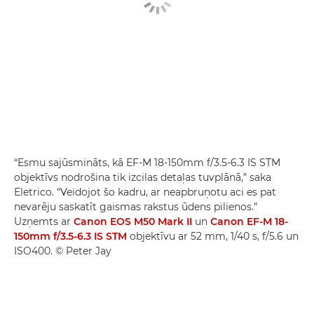
“Esmu sajūsmināts, kā EF-M 18-150mm f/3.5-6.3 IS STM
objektīvs nodrošina tik izcilas detaļas tuvplānā,” saka
Eletrico. “Veidojot šo kadru, ar neapbruņotu aci es pat
nevarēju saskatīt gaismas rakstus ūdens pilienos.”
Uzņemts ar
Canon EOS M50 Mark II
un
Canon EF-M 18-
150mm f/3.5-6.3 IS STM
objektīvu ar 52 mm, 1/40 s, f/5.6 un
ISO400. © Peter Jay