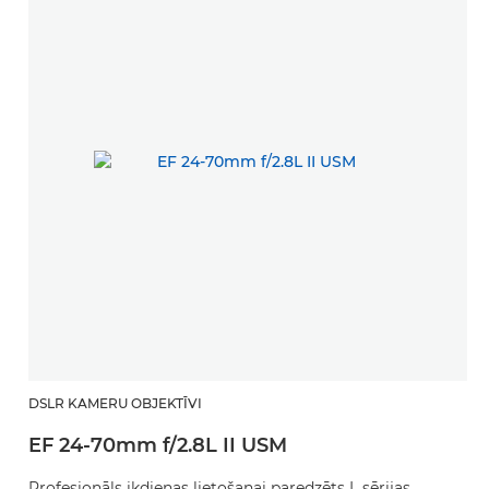
DSLR KAMERU OBJEKTĪVI
EF 24-70mm f/2.8L II USM
Profesionāls ikdienas lietošanai paredzēts L sērijas