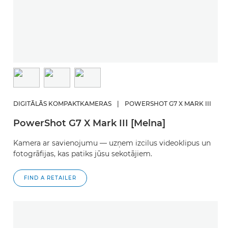
DIGITĀLĀS KOMPAKTKAMERAS
|
POWERSHOT G7 X MARK III
PowerShot G7 X Mark III [Melna]
Kamera ar savienojumu — uzņem izcilus videoklipus un
fotogrāfijas, kas patiks jūsu sekotājiem.
FIND A RETAILER