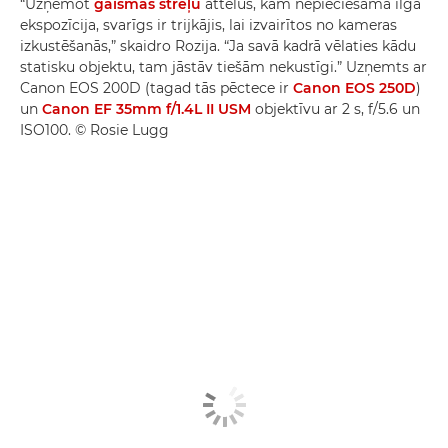
“Uzņemot
gaismas strēļu
attēlus, kam nepieciešama ilga
ekspozīcija, svarīgs ir trijkājis, lai izvairītos no kameras
izkustēšanās,” skaidro Rozija. “Ja savā kadrā vēlaties kādu
statisku objektu, tam jāstāv tiešām nekustīgi.” Uzņemts ar
Canon EOS 200D (tagad tās pēctece ir
Canon EOS 250D
)
un
Canon EF 35mm f/1.4L II USM
objektīvu ar 2 s, f/5.6 un
ISO100. © Rosie Lugg