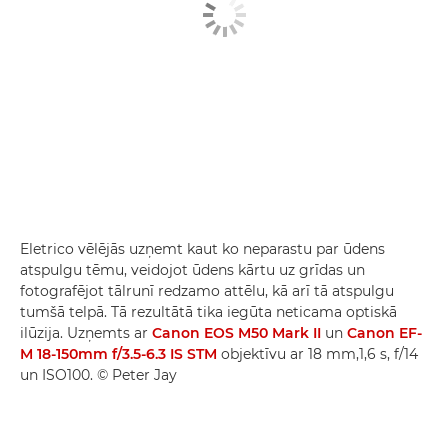
Eletrico vēlējās uzņemt kaut ko neparastu par ūdens
atspulgu tēmu, veidojot ūdens kārtu uz grīdas un
fotografējot tālrunī redzamo attēlu, kā arī tā atspulgu
tumšā telpā. Tā rezultātā tika iegūta neticama optiskā
ilūzija. Uzņemts ar
Canon EOS M50 Mark II
un
Canon EF-
M 18-150mm f/3.5-6.3 IS STM
objektīvu ar 18 mm,1,6 s, f/14
un ISO100. © Peter Jay