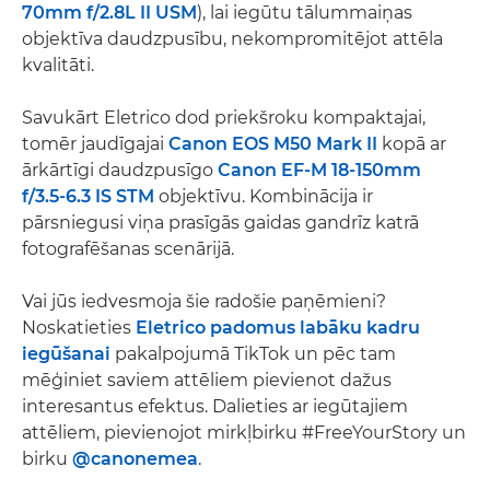
70mm f/2.8L II USM
), lai iegūtu tālummaiņas
objektīva daudzpusību, nekompromitējot attēla
kvalitāti.
Savukārt Eletrico dod priekšroku kompaktajai,
tomēr jaudīgajai
Canon EOS M50 Mark II
kopā ar
ārkārtīgi daudzpusīgo
Canon EF-M 18-150mm
f/3.5-6.3 IS STM
objektīvu. Kombinācija ir
pārsniegusi viņa prasīgās gaidas gandrīz katrā
fotografēšanas scenārijā.
Vai jūs iedvesmoja šie radošie paņēmieni?
Noskatieties
Eletrico padomus labāku kadru
iegūšanai
pakalpojumā TikTok un pēc tam
mēģiniet saviem attēliem pievienot dažus
interesantus efektus. Dalieties ar iegūtajiem
attēliem, pievienojot mirkļbirku #FreeYourStory un
birku
@canonemea
.