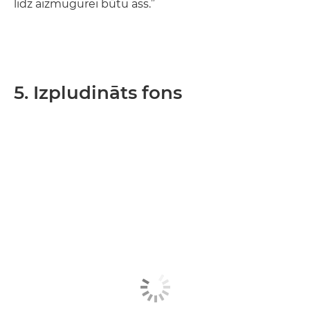
līdz aizmugurei būtu ass.”
5. Izpludināts fons