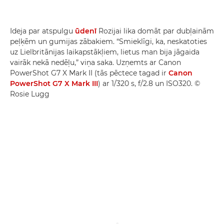
Ideja par atspulgu
ūdenī
Rozijai lika domāt par dubļainām
peļķēm un gumijas zābakiem. “Smieklīgi, ka, neskatoties
uz Lielbritānijas laikapstākļiem, lietus man bija jāgaida
vairāk nekā nedēļu,” viņa saka. Uzņemts ar Canon
PowerShot G7 X Mark II (tās pēctece tagad ir
Canon
PowerShot G7 X Mark III
) ar 1/320 s, f/2.8 un ISO320. ©
Rosie Lugg