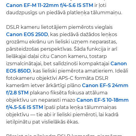
Canon EF-M 11-22mm f/4-5.6 IS STM
ir ļoti
daudzpusīgs un piedāvā platleņķa tālummaiņu.
DSLR kameru lietotājiem piemērots vieglais
Canon EOS 250D
, kas piedāvā dažādos leņķos
grozāmu ekrānu un lieliski uzņem neparastas,
pārsteidzošas perspektīvas. Šāda funkcija ir arī
lielākajai daļai citu Canon kameru, tostarp
izsmalcinātajai, bet salīdzinoši kompaktajai
Canon
EOS 850D
, kas lieliski piemērota amatieriem. Ideāli
fotokameru objektīvi APS-C formāta DSLR
kamerām ietver ārkārtīgi plāno
Canon EF-S 24mm
f/2.8 STM
plakano fiksēta fokusa attāluma
objektīvu un neparasti mazo
Canon EF-S 10-18mm
f/4.5-5.6 IS STM
īpaši plata leņķa tālummaiņas
objektīvu — tie abi ir lieliski piemēroti, lai kadrā
ietilpinātu pat vislielākās ēkas.