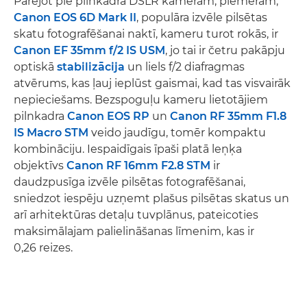
Pārejot pie pilnkadra DSLR kamerām, piemēram,
Canon EOS 6D Mark II
, populāra izvēle pilsētas
skatu fotografēšanai naktī, kameru turot rokās, ir
Canon EF 35mm f/2 IS USM
, jo tai ir četru pakāpju
optiskā
stabilizācija
un liels f/2 diafragmas
atvērums, kas ļauj ieplūst gaismai, kad tas visvairāk
nepieciešams. Bezspoguļu kameru lietotājiem
pilnkadra
Canon EOS RP
un
Canon RF 35mm F1.8
IS Macro STM
veido jaudīgu, tomēr kompaktu
kombināciju. Iespaidīgais īpaši platā leņķa
objektīvs
Canon RF 16mm F2.8 STM
ir
daudzpusīga izvēle pilsētas fotografēšanai,
sniedzot iespēju uzņemt plašus pilsētas skatus un
arī arhitektūras detaļu tuvplānus, pateicoties
maksimālajam palielināšanas līmenim, kas ir
0,26 reizes.