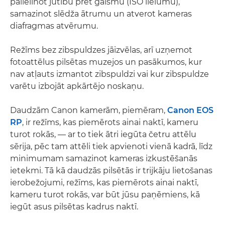
palielinot jutību pret gaismu (ISO lielumu),
samazinot slēdža ātrumu un atverot kameras
diafragmas atvērumu.
Režīms bez zibspuldzes jāizvēlas, arī uzņemot
fotoattēlus pilsētas muzejos un pasākumos, kur
nav atļauts izmantot zibspuldzi vai kur zibspuldze
varētu izbojāt apkārtējo noskaņu.
Daudzām Canon kamerām, piemēram,
Canon EOS
RP
, ir režīms, kas piemērots ainai naktī, kameru
turot rokās, — ar to tiek ātri iegūta četru attēlu
sērija, pēc tam attēli tiek apvienoti vienā kadrā, līdz
minimumam samazinot kameras izkustēšanās
ietekmi. Tā kā daudzās pilsētās ir trijkāju lietošanas
ierobežojumi, režīms, kas piemērots ainai naktī,
kameru turot rokās, var būt jūsu paņēmiens, kā
iegūt asus pilsētas kadrus naktī.