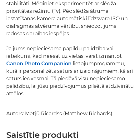
stabilitāti. Mēģiniet eksperimentēt ar slēdža
prioritātes režīmu (Tv). Pēc slēdža ātruma
iestatīšanas kamera automātiski līdzsvaro ISO un
diafragmas atvēruma vērtību, sniedzot jums
radošas darbības iespējas.
Ja jums nepieciešama papildu palīdzība vai
ieteikumi, kad neesat uz vietas, varat izmantot
Canon Photo Companion
lietojumprogrammu,
kurā ir personalizēts saturs ar izaicinājumiem, kā arī
saturs iedvesmai. Tā piedāvā visu nepieciešamo
palīdzību, lai jūsu piedzīvojumus pilsētā atdzīvinātu
attēlos.
Autors: Metjū Ričardss (Matthew Richards)
Saistītie produkti