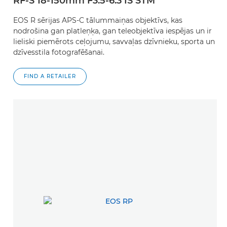
RF-S 18-150mm F3.5-6.3 IS STM
EOS R sērijas APS-C tālummaiņas objektīvs, kas
nodrošina gan platleņķa, gan teleobjektīva iespējas un ir
lieliski piemērots ceļojumu, savvaļas dzīvnieku, sporta un
dzīvesstila fotografēšanai.
FIND A RETAILER