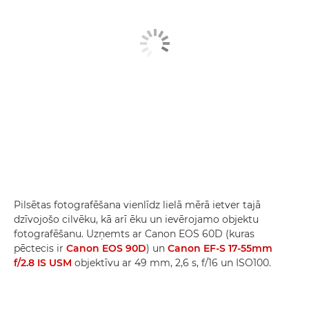
Pilsētas fotografēšana vienlīdz lielā mērā ietver tajā
dzīvojošo cilvēku, kā arī ēku un ievērojamo objektu
fotografēšanu. Uzņemts ar Canon EOS 60D (kuras
pēctecis ir
Canon EOS 90D
) un
Canon EF-S 17-55mm
f/2.8 IS USM
objektīvu ar 49 mm, 2,6 s, f/16 un ISO100.