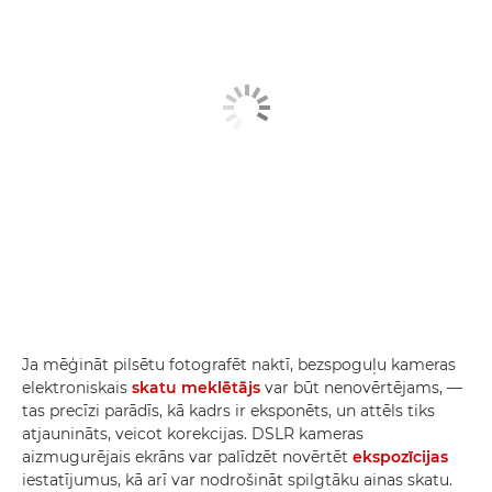
Ja mēģināt pilsētu fotografēt naktī, bezspoguļu kameras
elektroniskais
skatu meklētājs
var būt nenovērtējams, —
tas precīzi parādīs, kā kadrs ir eksponēts, un attēls tiks
atjaunināts, veicot korekcijas. DSLR kameras
aizmugurējais ekrāns var palīdzēt novērtēt
ekspozīcijas
iestatījumus, kā arī var nodrošināt spilgtāku ainas skatu.