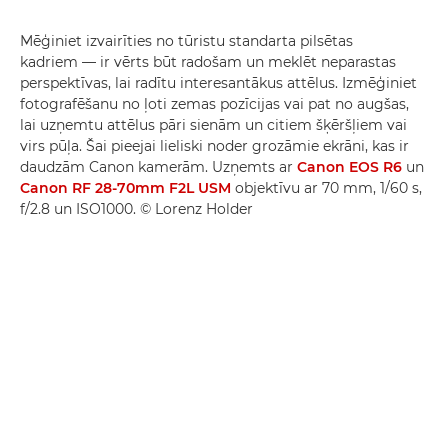
Mēģiniet izvairīties no tūristu standarta pilsētas
kadriem — ir vērts būt radošam un meklēt neparastas
perspektīvas, lai radītu interesantākus attēlus. Izmēģiniet
fotografēšanu no ļoti zemas pozīcijas vai pat no augšas,
lai uzņemtu attēlus pāri sienām un citiem šķēršļiem vai
virs pūļa. Šai pieejai lieliski noder grozāmie ekrāni, kas ir
daudzām Canon kamerām. Uzņemts ar
Canon EOS R6
un
Canon RF 28-70mm F2L USM
objektīvu ar 70 mm, 1/60 s,
f/2.8 un ISO1000. © Lorenz Holder