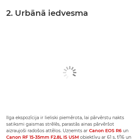
2. Urbānā iedvesma
Ilga ekspozīcija ir lieliski piemērota, lai pārvērstu nakts
satiksmi gaismas strēlēs, parastās ainas pārvēršot
aizraujoši radošos attēlos. Uzņemts ar
Canon EOS R6
un
Canon RF 15-35mm F2.8L IS USM
objektīvu ar 61 s, f/16 un