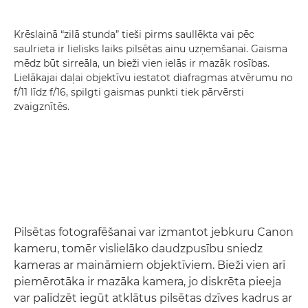
Krēslainā “zilā stunda” tieši pirms saullēkta vai pēc
saulrieta ir lielisks laiks pilsētas ainu uzņemšanai. Gaisma
mēdz būt sirreāla, un bieži vien ielās ir mazāk rosības.
Lielākajai daļai objektīvu iestatot diafragmas atvērumu no
f/11 līdz f/16, spilgti gaismas punkti tiek pārvērsti
zvaigznītēs.
Pilsētas fotografēšanai var izmantot jebkuru Canon
kameru, tomēr vislielāko daudzpusību sniedz
kameras ar maināmiem objektīviem. Bieži vien arī
piemērotāka ir mazāka kamera, jo diskrēta pieeja
var palīdzēt iegūt atklātus pilsētas dzīves kadrus ar