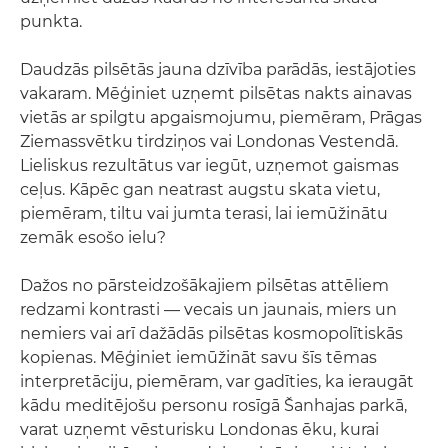
punkta.
Daudzās pilsētās jauna dzīvība parādās, iestājoties
vakaram. Mēģiniet uzņemt pilsētas nakts ainavas
vietās ar spilgtu apgaismojumu, piemēram, Prāgas
Ziemassvētku tirdziņos vai Londonas Vestendā.
Lieliskus rezultātus var iegūt, uzņemot gaismas
ceļus. Kāpēc gan neatrast augstu skata vietu,
piemēram, tiltu vai jumta terasi, lai iemūžinātu
zemāk esošo ielu?
Dažos no pārsteidzošākajiem pilsētas attēliem
redzami kontrasti — vecais un jaunais, miers un
nemiers vai arī dažādās pilsētas kosmopolītiskās
kopienas. Mēģiniet iemūžināt savu šīs tēmas
interpretāciju, piemēram, var gadīties, ka ieraugāt
kādu meditējošu personu rosīgā Šanhajas parkā,
varat uzņemt vēsturisku Londonas ēku, kurai