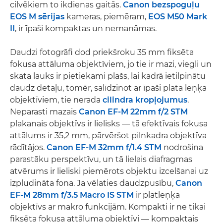
cilvēkiem to ikdienas gaitās.
Canon bezspoguļu
EOS M sērijas
kameras, piemēram,
EOS M50 Mark
II
, ir īpaši kompaktas un nemanāmas.
Daudzi fotogrāfi dod priekšroku 35 mm fiksēta
fokusa attāluma objektīviem, jo tie ir mazi, viegli un
skata lauks ir pietiekami plašs, lai kadrā ietilpinātu
daudz detaļu, tomēr, salīdzinot ar īpaši plata leņķa
objektīviem, tie nerada
cilindra kropļojumus
.
Neparasti mazais
Canon EF-M 22mm f/2 STM
plakanais objektīvs ir lielisks — tā efektīvais fokusa
attālums ir 35,2 mm, pārvēršot pilnkadra objektīva
rādītājos.
Canon EF-M 32mm f/1.4 STM
nodrošina
parastāku perspektīvu, un tā lielais diafragmas
atvērums ir lieliski piemērots objektu izcelšanai uz
izpludināta fona. Ja vēlaties daudzpusību,
Canon
EF-M 28mm f/3.5 Macro IS STM
ir platleņķa
objektīvs ar makro funkcijām. Kompakti ir ne tikai
fiksēta fokusa attāluma objektīvi — kompaktais