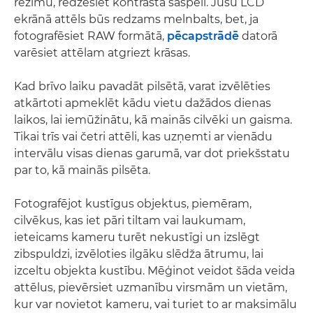
režīmu, redzēsiet kontrasta saspēli. Jūsu LCD
ekrānā attēls būs redzams melnbalts, bet, ja
fotografēsiet RAW formātā,
pēcapstrādē
datorā
varēsiet attēlam atgriezt krāsas.
Kad brīvo laiku pavadāt pilsētā, varat izvēlēties
atkārtoti apmeklēt kādu vietu dažādos dienas
laikos, lai iemūžinātu, kā mainās cilvēki un gaisma.
Tikai trīs vai četri attēli, kas uzņemti ar vienādu
intervālu visas dienas garumā, var dot priekšstatu
par to, kā mainās pilsēta.
Fotografējot kustīgus objektus, piemēram,
cilvēkus, kas iet pāri tiltam vai laukumam,
ieteicams kameru turēt nekustīgi un izslēgt
zibspuldzi, izvēloties ilgāku slēdža ātrumu, lai
izceltu objekta kustību. Mēģinot veidot šāda veida
attēlus, pievērsiet uzmanību virsmām un vietām,
kur var novietot kameru, vai turiet to ar maksimālu