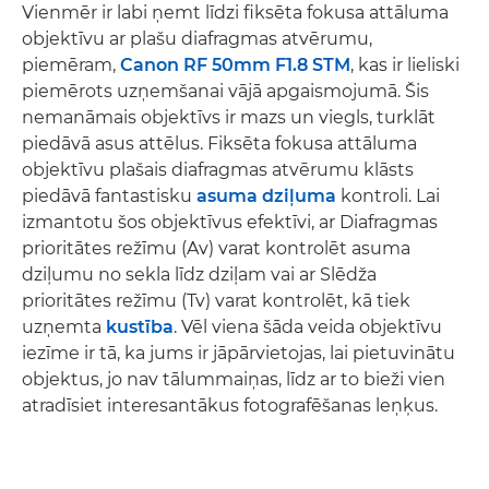
Vienmēr ir labi ņemt līdzi fiksēta fokusa attāluma
objektīvu ar plašu diafragmas atvērumu,
piemēram,
Canon RF 50mm F1.8 STM
, kas ir lieliski
piemērots uzņemšanai vājā apgaismojumā. Šis
nemanāmais objektīvs ir mazs un viegls, turklāt
piedāvā asus attēlus. Fiksēta fokusa attāluma
objektīvu plašais diafragmas atvērumu klāsts
piedāvā fantastisku
asuma dziļuma
kontroli. Lai
izmantotu šos objektīvus efektīvi, ar Diafragmas
prioritātes režīmu (Av) varat kontrolēt asuma
dziļumu no sekla līdz dziļam vai ar Slēdža
prioritātes režīmu (Tv) varat kontrolēt, kā tiek
uzņemta
kustība
. Vēl viena šāda veida objektīvu
iezīme ir tā, ka jums ir jāpārvietojas, lai pietuvinātu
objektus, jo nav tālummaiņas, līdz ar to bieži vien
atradīsiet interesantākus fotografēšanas leņķus.