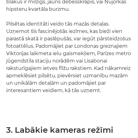
blakus ir milzīgs, jauns debesskrāpis, vai Ņujorkas
hipsteru kvartāla burzmu.
Pilsētas identitāti veido tās mazās detaļas.
Uzņemot šīs fascinējošās iezīmes, kas bieži vien
parastā skatā ir paslēpušās, var iegūt pārsteidzošus
fotoattēlus. Padomājiet par Londonas greznajiem
Viktorijas laikmeta ielu gaismekļiem, Parīzes metro
jūgendstila staciju norādēm vai Lisabonai
raksturīgajiem ietves flīžu rakstiem. Kad nākamreiz
apmeklēsiet pilsētu, pievērsiet uzmanību mazām
un unikālām detaļām un padomājiet par
interesantiem veidiem, kā tās uzņemt.
3. Labākie kameras režīmi