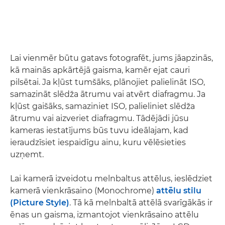
Lai vienmēr būtu gatavs fotografēt, jums jāapzinās,
kā mainās apkārtējā gaisma, kamēr ejat cauri
pilsētai. Ja kļūst tumšāks, plānojiet palielināt ISO,
samazināt slēdža ātrumu vai atvērt diafragmu. Ja
kļūst gaišāks, samaziniet ISO, palieliniet slēdža
ātrumu vai aizveriet diafragmu. Tādējādi jūsu
kameras iestatījums būs tuvu ideālajam, kad
ieraudzīsiet iespaidīgu ainu, kuru vēlēsieties
uzņemt.
Lai kamerā izveidotu melnbaltus attēlus, ieslēdziet
kamerā vienkrāsaino (Monochrome)
attēlu stilu
(Picture Style)
. Tā kā melnbaltā attēlā svarīgākās ir
ēnas un gaisma, izmantojot vienkrāsaino attēlu