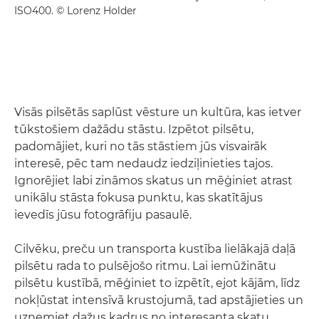
ISO400. © Lorenz Holder
Visās pilsētās saplūst vēsture un kultūra, kas ietver
tūkstošiem dažādu stāstu. Izpētot pilsētu,
padomājiet, kuri no tās stāstiem jūs visvairāk
interesē, pēc tam nedaudz iedziļinieties tajos.
Ignorējiet labi zināmos skatus un mēģiniet atrast
unikālu stāsta fokusa punktu, kas skatītājus
ievedīs jūsu fotogrāfiju pasaulē.
Cilvēku, preču un transporta kustība lielākajā daļā
pilsētu rada to pulsējošo ritmu. Lai iemūžinātu
pilsētu kustībā, mēģiniet to izpētīt, ejot kājām, līdz
nokļūstat intensīvā krustojumā, tad apstājieties un
uzņemiet dažus kadrus no interesanta skatu