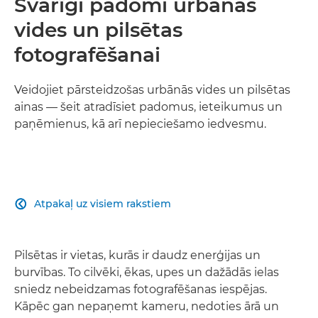
Svarīgi padomi urbānās
vides un pilsētas
fotografēšanai
Veidojiet pārsteidzošas urbānās vides un pilsētas
ainas — šeit atradīsiet padomus, ieteikumus un
paņēmienus, kā arī nepieciešamo iedvesmu.
Atpakaļ uz visiem rakstiem

Pilsētas ir vietas, kurās ir daudz enerģijas un
burvības. To cilvēki, ēkas, upes un dažādās ielas
sniedz nebeidzamas fotografēšanas iespējas.
Kāpēc gan nepaņemt kameru, nedoties ārā un