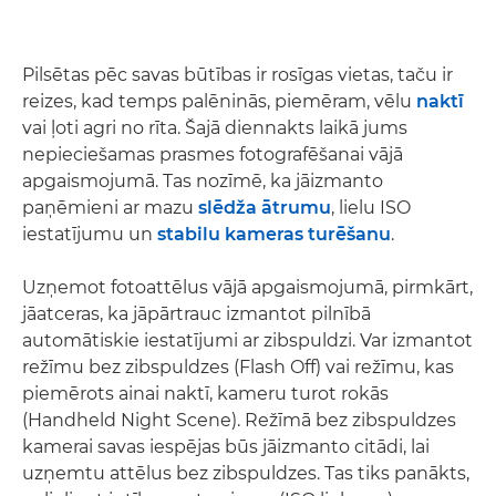
Pilsētas pēc savas būtības ir rosīgas vietas, taču ir
reizes, kad temps palēninās, piemēram, vēlu
naktī
vai ļoti agri no rīta. Šajā diennakts laikā jums
nepieciešamas prasmes fotografēšanai vājā
apgaismojumā. Tas nozīmē, ka jāizmanto
paņēmieni ar mazu
slēdža ātrumu
, lielu ISO
iestatījumu un
stabilu kameras turēšanu
.
Uzņemot fotoattēlus vājā apgaismojumā, pirmkārt,
jāatceras, ka jāpārtrauc izmantot pilnībā
automātiskie iestatījumi ar zibspuldzi. Var izmantot
režīmu bez zibspuldzes (Flash Off) vai režīmu, kas
piemērots ainai naktī, kameru turot rokās
(Handheld Night Scene). Režīmā bez zibspuldzes
kamerai savas iespējas būs jāizmanto citādi, lai
uzņemtu attēlus bez zibspuldzes. Tas tiks panākts,