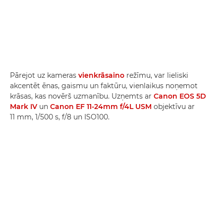
Pārejot uz kameras
vienkrāsaino
režīmu, var lieliski
akcentēt ēnas, gaismu un faktūru, vienlaikus noņemot
krāsas, kas novērš uzmanību. Uzņemts ar
Canon EOS 5D
Mark IV
un
Canon EF 11-24mm f/4L USM
objektīvu ar
11 mm, 1/500 s, f/8 un ISO100.